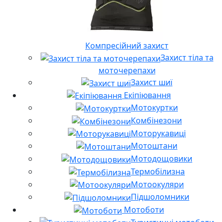
Компресійний захист
Захист тіла та
моточерепахи
Захист шиї
Екіпіювання
Мотокуртки
Комбінезони
Моторукавиці
Мотоштани
Мотодощовики
Термобілизна
Мотоокуляри
Підшоломники
Мотоботи