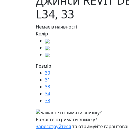
Джинси REVIT DE
L34,
33
Немає в наявності
Колір
Розмір
30
31
33
34
38
Бажаєте отримати знижку?
Зареєструйтеся
та отримуйте гарантован