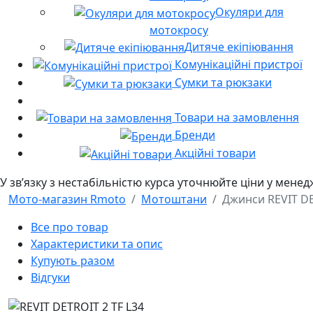
Окуляри для
мотокросу
Дитяче екіпіювання
Комунікаційні пристрої
Сумки та рюкзаки
Товари на замовлення
Бренди
Акційні товари
У звʼязку з нестабільністю курса уточнюйте ціни у мене
Мото-магазин Rmoto
Мотоштани
Джинси REVIT DE
Все про товар
Характеристики та опис
Купують разом
Відгуки