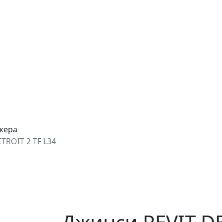
джера
TROIT 2 TF L34