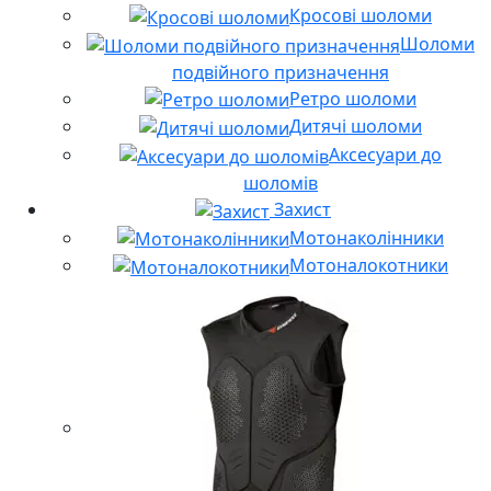
Кросові шоломи
Шоломи
подвійного призначення
Ретро шоломи
Дитячі шоломи
Аксесуари до
шоломів
Захист
Мотонаколінники
Мотоналокотники