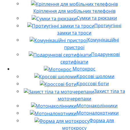
Кріплення для мобільних телефонів
Сумки та рюкзаки
Протиугінні
замки та троси
Комунікаційні
пристрої
Подарункові
сертифікати
Мотокрос
Кросові шоломи
Кроссові боти
Захист тіла та
моточерепахи
Мотонаколінники
Мотоналокотники
Форма для
мотокросу