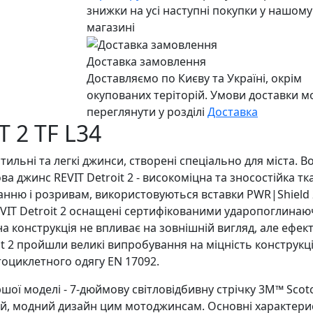
знижки на усі наступні покупки у нашому
магазині
Доставка замовлення
Доставляємо по Києву та Україні, окрім
окупованих теріторій. Умови доставки 
переглянути у розділі
Доставка
 2 TF L34
 стильні та легкі джинси, створені спеціально для міста.
нова джинс REVIT Detroit 2 - високоміцна та зносостійка 
ранню і розривам, використовуються вставки PWR|Shield 2
IT Detroit 2 оснащені сертифікованими ударопоглинаюч
тна конструкція не впливає на зовнішній вигляд, але ефе
t 2 пройшли великі випробування на міцність конструкції
тоциклетного одягу EN 17092.
ої моделі - 7-дюймову світловідбивну стрічку 3M™ Scotc
ий, модний дизайн цим мотоджинсам. Основні характеристи