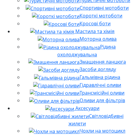
Туристичні мотоботи
Спортивні мотоботи
Короткі мотоботи
Кросові боти
Мастила та хімія
Моторна олива
Рідина
охолоджувальна
Змащення ланцюга
Засоби догляду
Гальмівна рідина
Гідравлічні оливи
Трансмісійні оливи
Оливи для фільтрів
Аксесуари
Світловідбивні
жилети
Чохли на мотоцикл