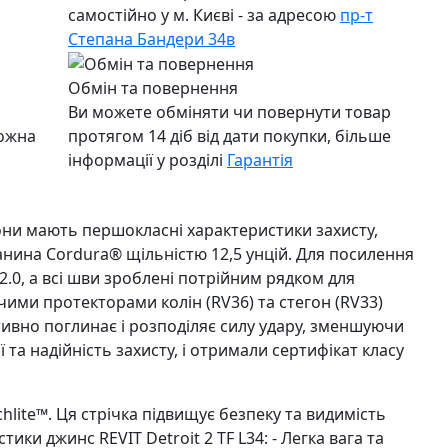
самостійно у м. Києві - за адресою
пр-т
Степана Бандери 34в
Обмін та повернення
Ви можете обміняти чи повернути товар
можна
протягом 14 діб від дати покупки, більше
інформації у розділі
Гарантія
 Вони мають першокласні характеристики захисту,
тканина Cordura® щільністю 12,5 унцій. Для посилення
.0, а всі шви зроблені потрійним рядком для
ими протекторами колін (RV36) та стегон (RV33)
ктивно поглинає і розподіляє силу удару, зменшуючи
 та надійність захисту, і отримали сертифікат класу
hlite™. Ця стрічка підвищує безпеку та видимість
ки джинс REVIT Detroit 2 TF L34: - Легка вага та