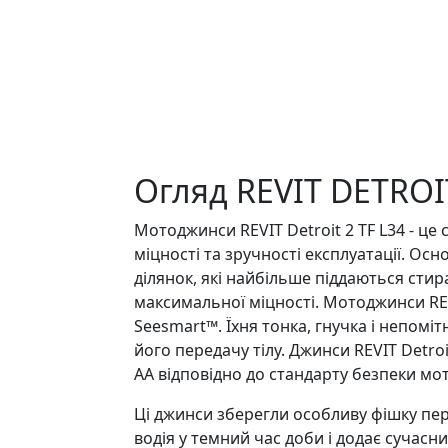
Огляд REVIT DETROIT
Мотоджинси REVIT Detroit 2 TF L34 - це
міцності та зручності експлуатації. Ос
ділянок, які найбільше піддаються сти
максимальної міцності. Мотоджинси REV
Seesmart™. Їхня тонка, гнучка і непомі
його передачу тілу. Джинси REVIT Detroi
AA відповідно до стандарту безпеки мо
Ці джинси зберегли особливу фішку перш
водія у темний час доби і додає сучасн