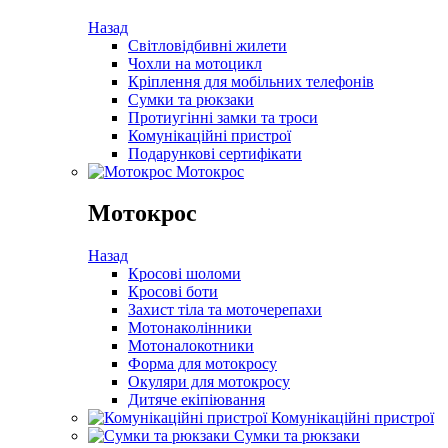
Назад
Світловідбивні жилети
Чохли на мотоцикл
Кріплення для мобільних телефонів
Сумки та рюкзаки
Протиугінні замки та троси
Комунікаційні пристрої
Подарункові сертифікати
Мотокрос
Мотокрос
Назад
Кросові шоломи
Кросові боти
Захист тіла та моточерепахи
Мотонаколінники
Мотоналокотники
Форма для мотокросу
Окуляри для мотокросу
Дитяче екіпіювання
Комунікаційні пристрої
Сумки та рюкзаки