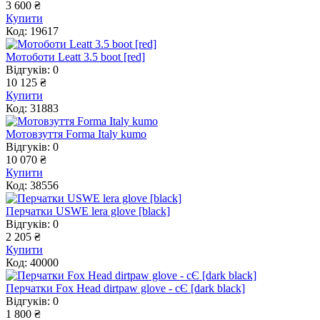
3 600 ₴
Купити
Код: 19617
Мотоботи Leatt 3.5 boot [red]
Відгуків: 0
10 125 ₴
Купити
Код: 31883
Мотовзуття Forma Italy kumo
Відгуків: 0
10 070 ₴
Купити
Код: 38556
Перчатки USWE lera glove [black]
Відгуків: 0
2 205 ₴
Купити
Код: 40000
Перчатки Fox Head dirtpaw glove - cЄ [dark black]
Відгуків: 0
1 800 ₴