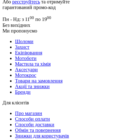
Або
реєструйтесь
та отримуйте
гарантований промо-код
00
00
Пн - Нд: з 11
по 19
Без вихідних
Ми пропонуємо
Шоломи
Захист
Екіпіювання
Мотоботи
Мастила та хімія
Аксесуари
Мотокрос
Товари на замовлення
Акції та знижки
Бренди
Для клієнтів
Про магазин
Способи оплати
Способи доставки
Обмін та повернення
Знижки для користувачів