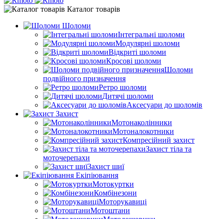
Каталог товарів
Шоломи
Інтегральні шоломи
Модулярні шоломи
Відкриті шоломи
Кросові шоломи
Шоломи
подвійного призначення
Ретро шоломи
Дитячі шоломи
Аксесуари до шоломів
Захист
Мотонаколінники
Мотоналокотники
Компресійний захист
Захист тіла та
моточерепахи
Захист шиї
Екіпіювання
Мотокуртки
Комбінезони
Моторукавиці
Мотоштани