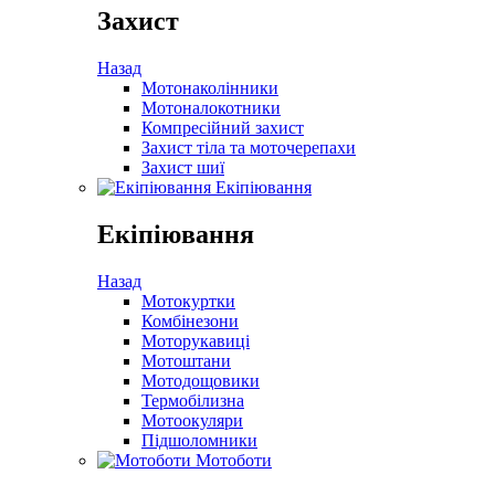
Захист
Назад
Мотонаколінники
Мотоналокотники
Компресійний захист
Захист тіла та моточерепахи
Захист шиї
Екіпіювання
Екіпіювання
Назад
Мотокуртки
Комбінезони
Моторукавиці
Мотоштани
Мотодощовики
Термобілизна
Мотоокуляри
Підшоломники
Мотоботи