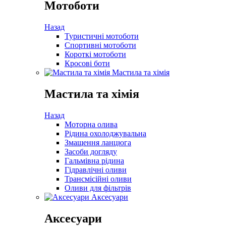
Мотоботи
Назад
Туристичні мотоботи
Спортивні мотоботи
Короткі мотоботи
Кросові боти
Мастила та хімія
Мастила та хімія
Назад
Моторна олива
Рідина охолоджувальна
Змащення ланцюга
Засоби догляду
Гальмівна рідина
Гідравлічні оливи
Трансмісійні оливи
Оливи для фільтрів
Аксесуари
Аксесуари