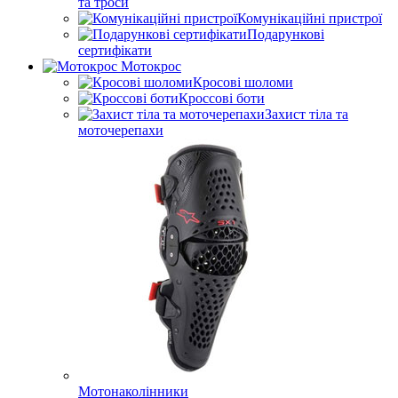
та троси
Комунікаційні пристрої
Подарункові
сертифікати
Мотокрос
Кросові шоломи
Кроссові боти
Захист тіла та
моточерепахи
Мотонаколінники