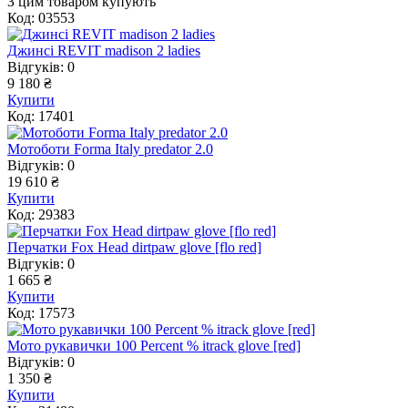
З цим товаром купують
Код: 03553
Джинсі REVIT madison 2 ladies
Відгуків: 0
9 180 ₴
Купити
Код: 17401
Мотоботи Forma Italy predator 2.0
Відгуків: 0
19 610 ₴
Купити
Код: 29383
Перчатки Fox Head dirtpaw glove [flo red]
Відгуків: 0
1 665 ₴
Купити
Код: 17573
Мото рукавички 100 Percent % itrack glove [red]
Відгуків: 0
1 350 ₴
Купити