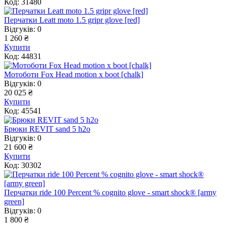
Код: 31480
Перчатки Leatt moto 1.5 gripr glove [red]
Відгуків: 0
1 260 ₴
Купити
Код: 44831
Мотоботи Fox Head motion x boot [chalk]
Відгуків: 0
20 025 ₴
Купити
Код: 45541
Брюки REVIT sand 5 h2o
Відгуків: 0
21 600 ₴
Купити
Код: 30302
Перчатки ride 100 Percent % cognito glove - smart shock® [army
green]
Відгуків: 0
1 800 ₴