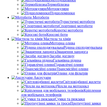
Мотодощовики
Термобілизна
Мотоокуляри
Підшоломники
Мотоботи
Туристичні мотоботи
Спортивні мотоботи
Короткі мотоботи
Кросові боти
Мастила та хімія
Моторна олива
Рідина охолоджувальна
Змащення ланцюга
Засоби догляду
Гальмівна рідина
Гідравлічні оливи
Трансмісійні оливи
Оливи для фільтрів
Аксесуари
Світловідбивні жилети
Чохли на мотоцикл
Кріплення
для мобільних телефонів
Сумки та рюкзаки
Протиугінні замки