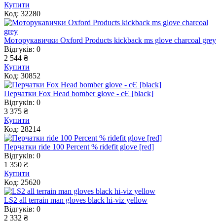
Купити
Код: 32280
Моторукавички Oxford Products kickback ms glove charcoal grey
Відгуків: 0
2 544 ₴
Купити
Код: 30852
Перчатки Fox Head bomber glove - cЄ [black]
Відгуків: 0
3 375 ₴
Купити
Код: 28214
Перчатки ride 100 Percent % ridefit glove [red]
Відгуків: 0
1 350 ₴
Купити
Код: 25620
LS2 all terrain man gloves black hi-viz yellow
Відгуків: 0
2 332 ₴