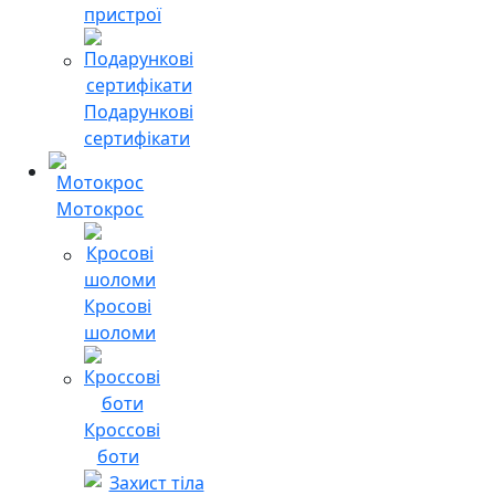
пристрої
Подарункові
сертифікати
Мотокрос
Кросові
шоломи
Кроссові
боти