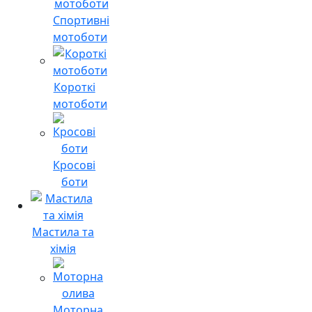
Спортивні
мотоботи
Короткі
мотоботи
Кросові
боти
Мастила та
хімія
Моторна