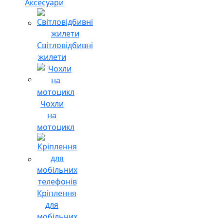
Аксесуари
Світловідбивні
жилети
Чохли
на
мотоцикл
Кріплення
для
мобільних