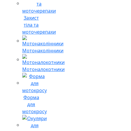
Захист
тіла та
моточерепахи
Мотонаколінники
Мотоналокотники
Форма
для
мотокросу