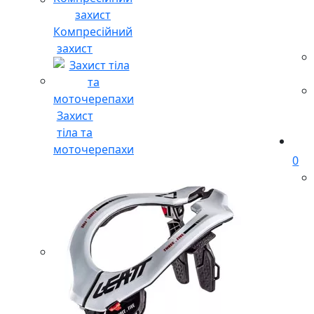
Компресійний
захист
Захист
тіла та
моточерепахи
0