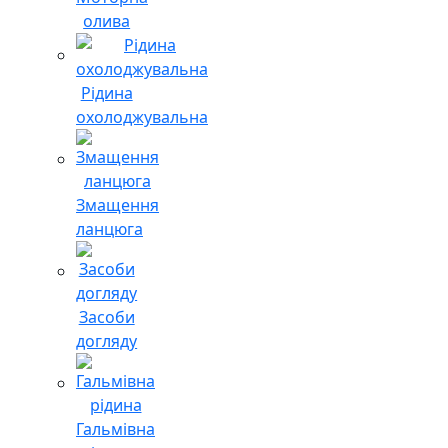
олива
Рідина
охолоджувальна
Змащення
ланцюга
Засоби
догляду
Гальмівна