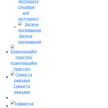
Окуляри
для
мотокросу
Дитяче
екіпіювання
Комунікаційні
пристрої
Сумки та
рюкзаки