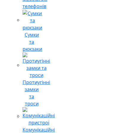
телефонів
Сумки
та
рюкзаки
Протиугінні
замки
та
троси
Комунікаційні