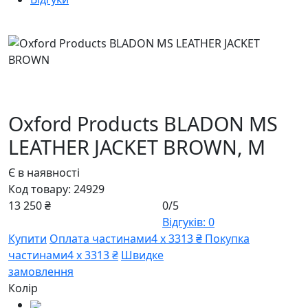
Oxford Products BLADON MS
LEATHER JACKET BROWN,
M
Є в наявності
Код товару:
24929
13 250 ₴
0/5
Відгуків: 0
Купити
Оплата частинами
4 х 3313 ₴
Покупка
частинами
4 х 3313 ₴
Швидке
замовлення
Колір