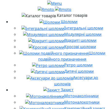
Каталог товарів
Шоломи
Інтегральні шоломи
Модулярні шоломи
Відкриті шоломи
Кросові шоломи
Шоломи
подвійного призначення
Ретро шоломи
Дитячі шоломи
Аксесуари до
шоломів
Захист
Мотонаколінники
Мотоналокотники
Компресійний захист