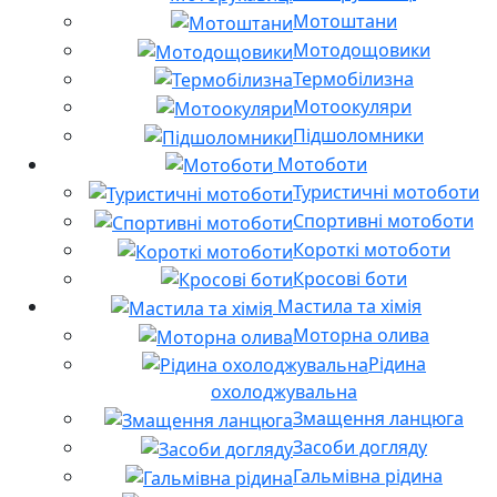
Мотоштани
Мотодощовики
Термобілизна
Мотоокуляри
Підшоломники
Мотоботи
Туристичні мотоботи
Спортивні мотоботи
Короткі мотоботи
Кросові боти
Мастила та хімія
Моторна олива
Рідина
охолоджувальна
Змащення ланцюга
Засоби догляду
Гальмівна рідина