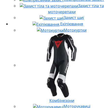
Захист тіла та
моточерепахи
Захист шиї
Екіпіювання
Мотокуртки
Комбінезони
Моторукавиці