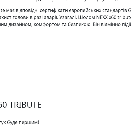
te має відповідні сертифікати європейських стандартів б
ст голови в разі аварії. Узагалі, Шолом NEXX x60 tribut
им дизайном, комфортом та безпекою. Він відмінно підійд
60 TRIBUTE
дгук буде першим!