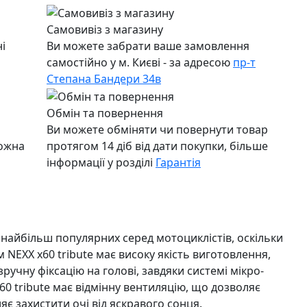
Самовивіз з магазину
і
Ви можете забрати ваше замовлення
самостійно у м. Києві - за адресою
пр-т
Степана Бандери 34в
Обмін та повернення
Ви можете обміняти чи повернути товар
можна
протягом 14 діб від дати покупки, більше
інформації у розділі
Гарантія
 найбільш популярних серед мотоциклістів, оскільки
 NEXX x60 tribute має високу якість виготовлення,
учну фіксацію на голові, завдяки системі мікро-
60 tribute має відмінну вентиляцію, що дозволяє
яє захистити очі від яскравого сонця.