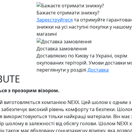
Бажаєте отримати знижку?
Зареєструйтеся
та отримуйте гарантован
знижки на усі наступні покупки у нашому
магазині
Доставка замовлення
Доставляємо по Києву та Україні, окрім
окупованих теріторій. Умови доставки 
переглянути у розділі
Доставка
BUTE
ся з прозорим візором.
ий виготовляється компанією NEXX. Цей шолом є одним з
 і забезпечує високий рівень комфорту та безпеки. Шолом
 використовуються тільки найкращі матеріали. Він має зр
ір шолому в залежності від обсягу голови. Шолом NEXX x
Він також має вбудовану сонцезахисну візирку, яка дозвол