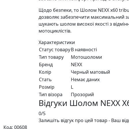
Щодо безпеки, то Шолом NEXX x60 tribu
дозволяє забезпечити максимальний захи
шукають шолом високої якості з відмінн
мотоциклістів.
Характеристики
Статус товару
В наявності
Тип товару
Мотошоломи
Бренд
NEXX
Колір
Черный матовый
Стать
Немає даних
Розмір
L
Тип візора
Прозорий
Відгуки Шолом NEXX X
0/5
Залишіть відгук про цей товар - Ваш ві
Код: 00608