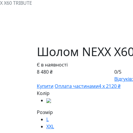
 X60 TRIBUTE
Шолом NEXX X60
Є в наявності
8 480 ₴
0/5
Відгуків:
Купити
Оплата частинами
4 х 2120 ₴
Колір
Розмір
L
XXL