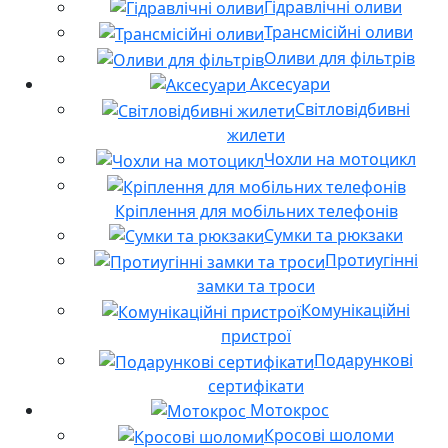
Гідравлічні оливи
Трансмісійні оливи
Оливи для фільтрів
Аксесуари
Світловідбивні
жилети
Чохли на мотоцикл
Кріплення для мобільних телефонів
Сумки та рюкзаки
Протиугінні
замки та троси
Комунікаційні
пристрої
Подарункові
сертифікати
Мотокрос
Кросові шоломи