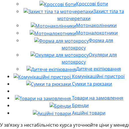
Кроссові боти
Захист тіла та
моточерепахи
Мотонаколінники
Мотоналокотники
Форма для
мотокросу
Окуляри для
мотокросу
Дитяче екіпіювання
Комунікаційні пристрої
Сумки та рюкзаки
Товари на замовлення
Бренди
Акційні товари
У звʼязку з нестабільністю курса уточнюйте ціни у мене