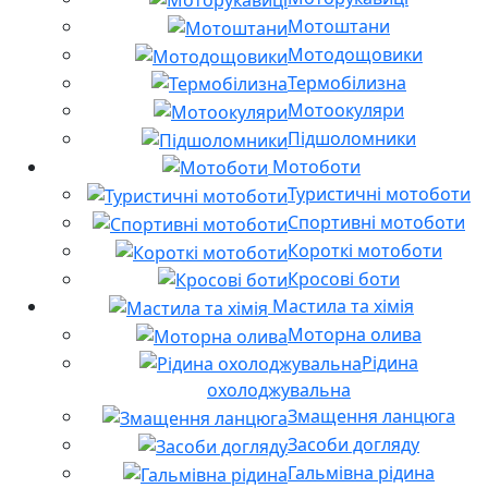
Мотоштани
Мотодощовики
Термобілизна
Мотоокуляри
Підшоломники
Мотоботи
Туристичні мотоботи
Спортивні мотоботи
Короткі мотоботи
Кросові боти
Мастила та хімія
Моторна олива
Рідина
охолоджувальна
Змащення ланцюга
Засоби догляду
Гальмівна рідина