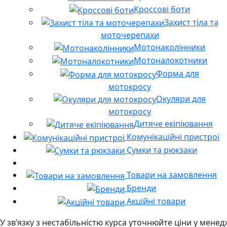
Кроссові боти
Захист тіла та
моточерепахи
Мотонаколінники
Мотоналокотники
Форма для
мотокросу
Окуляри для
мотокросу
Дитяче екіпіювання
Комунікаційні пристрої
Сумки та рюкзаки
Товари на замовлення
Бренди
Акційні товари
У звʼязку з нестабільністю курса уточнюйте ціни у мене