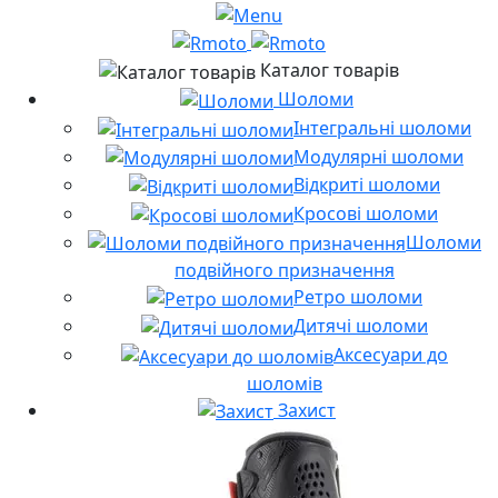
Каталог товарів
Шоломи
Інтегральні шоломи
Модулярні шоломи
Відкриті шоломи
Кросові шоломи
Шоломи
подвійного призначення
Ретро шоломи
Дитячі шоломи
Аксесуари до
шоломів
Захист