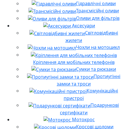
Гідравлічні оливи
Трансмісійні оливи
Оливи для фільтрів
Аксесуари
Світловідбивні
жилети
Чохли на мотоцикл
Кріплення для мобільних телефонів
Сумки та рюкзаки
Протиугінні
замки та троси
Комунікаційні
пристрої
Подарункові
сертифікати
Мотокрос
Кросові шоломи