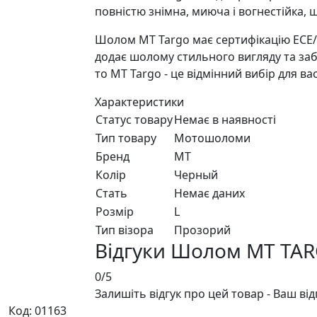
повністю знімна, миюча і вогнестійка, 
Шолом MT Targo має сертифікацію ECE/U
додає шолому стильного вигляду та заб
то MT Targo - це відмінний вибір для в
Характеристики
Статус товару
Немає в наявності
Тип товару
Мотошоломи
Бренд
MT
Колір
Черный
Стать
Немає даних
Розмір
L
Тип візора
Прозорий
Відгуки Шолом MT TA
0/5
Залишіть відгук про цей товар - Ваш ві
Код: 01163