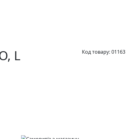
O,
L
Код товару:
01163