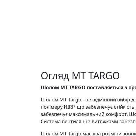
Огляд MT TARGO
Шолом MT TARGO поставляється з пр
Шолом MT Targo - це відмінний вибір д
полімеру HIRP, що забезпечує стійкість
забезпечує максимальний комфорт. Шоло
Система вентиляції з витяжками забезпе
Шолом MT Targo має два розміри зовні