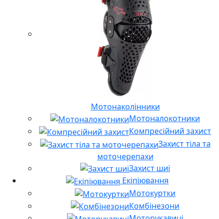
Мотонаколінники
Мотоналокотники
Компресійний захист
Захист тіла та
моточерепахи
Захист шиї
Екіпіювання
Мотокуртки
Комбінезони
Моторукавиці