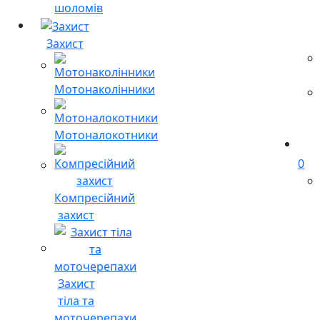
шоломів
Захист
Мотонаколінники
Мотоналокотники
0
Компресійний
захист
Захист
тіла та
моточерепахи