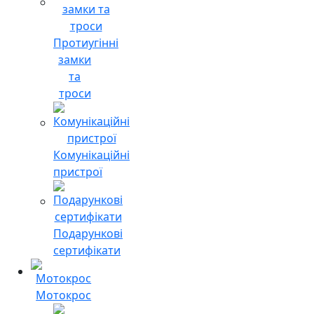
Протиугінні
замки
та
троси
Комунікаційні
пристрої
Подарункові
сертифікати
Мотокрос