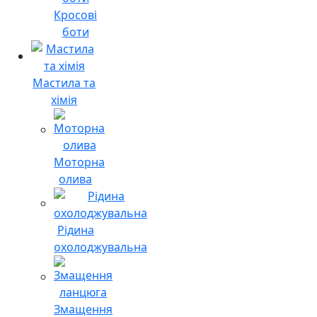
Кросові
боти
Мастила та
хімія
Моторна
олива
Рідина
охолоджувальна
Змащення