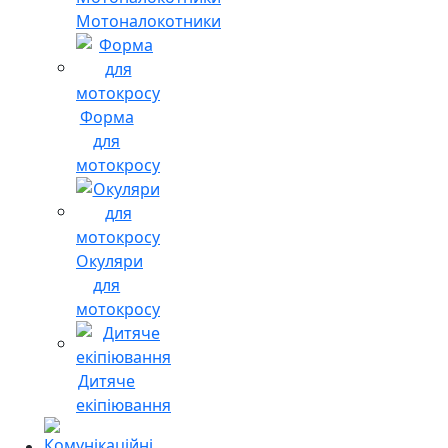
Мотоналокотники
Форма
для
мотокросу
Окуляри
для
мотокросу
Дитяче
екіпіювання