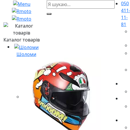
050
411
11-
81
Каталог товарів
Шоломи