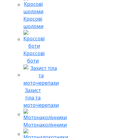
Кросові
шоломи
Кроссові
боти
Захист
тіла та
моточерепахи
Мотонаколінники