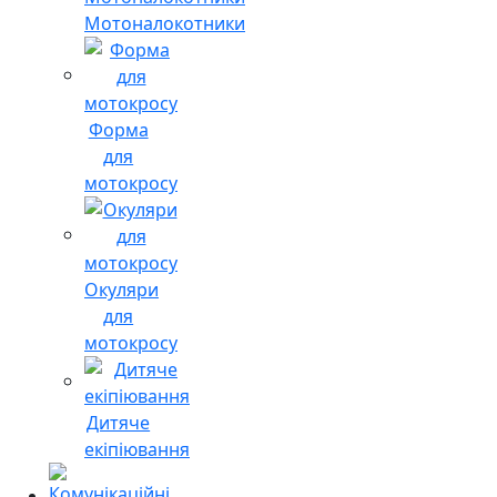
Мотоналокотники
Форма
для
мотокросу
Окуляри
для
мотокросу
Дитяче
екіпіювання