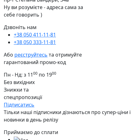
Ну ви розумієте - адреса сама за
себе говорить )
Дзвоніть нам
+38 050 411-11-81
+38 050 333-11-81
Або
реєструйтесь
та отримуйте
гарантований промо-код
00
00
Пн - Нд: з 11
по 19
Без вихідних
Знижки та
спецпропозиції
Підписатись
Тільки наші підписники дізнаються про супер-ціни і
новинки в день релізу
Приймаємо до сплати