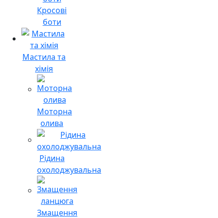
Кросові
боти
Мастила та
хімія
Моторна
олива
Рідина
охолоджувальна
Змащення