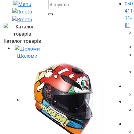
050
411
11-
81
Каталог товарів
Шоломи