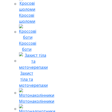
Кросові
шоломи
Кроссові
боти
Захист
тіла та
моточерепахи
Мотонаколінники