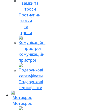
Протиугінні
замки
та
троси
Комунікаційні
пристрої
Подарункові
сертифікати
Мотокрос