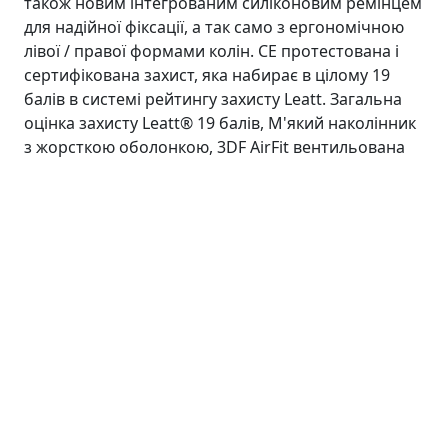
також новим інтегрованим силіконовим ремінцем
для надійної фіксації, а так само з ергономічною
лівої / правої формами колін. CE протестована і
сертифікована захист, яка набирає в цілому 19
балів в системі рейтингу захисту Leatt. Загальна
оцінка захисту Leatt® 19 балів, М'який наколінник
з жорсткою оболонкою, 3DF AirFit вентильована
м'яка ударостійка піна, CE протестований і
сертифікований в якості захисту від ударів: коліно і
гомілку EN1621-1. Нова покращена ударостійка
панель на гомілки,Новий тонкий, сертифікований
CE ударний профіль для наколінників,Новий
вентильований, перфорований неопреновий
панчіх, Нова протиковзка внутрішня силіконова
накладка, Нові силіконові регульовані нековзні
ремінці для фіксації на нозі, Стійкий до стирання
арамидный зовнішній шар для довговічності,
Тканини, отводящией піт з ефектом антізапаха
MoistureCool і AirMesh, Наш 3D дизайн забезпечує