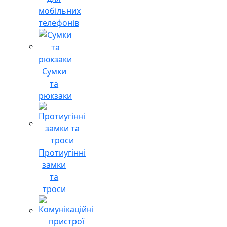
мобільних
телефонів
Сумки
та
рюкзаки
Протиугінні
замки
та
троси