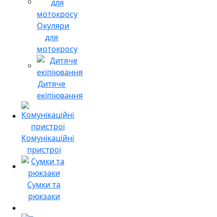
Окуляри
для
мотокросу
Дитяче
екіпіювання
Комунікаційні
пристрої
Сумки та
рюкзаки