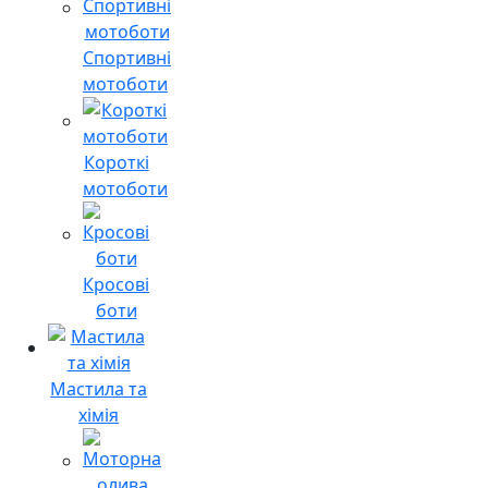
Спортивні
мотоботи
Короткі
мотоботи
Кросові
боти
Мастила та
хімія