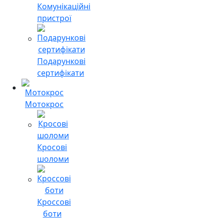
Комунікаційні
пристрої
Подарункові
сертифікати
Мотокрос
Кросові
шоломи
Кроссові
боти