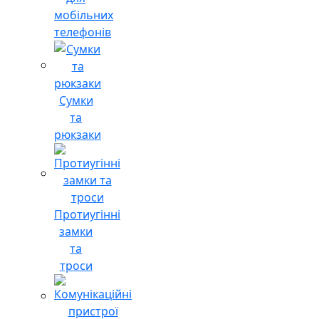
мобільних
телефонів
Сумки
та
рюкзаки
Протиугінні
замки
та
троси