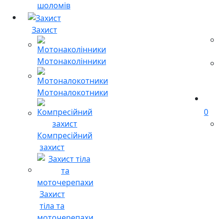
шоломів
Захист
Мотонаколінники
Мотоналокотники
0
Компресійний
захист
Захист
тіла та
моточерепахи