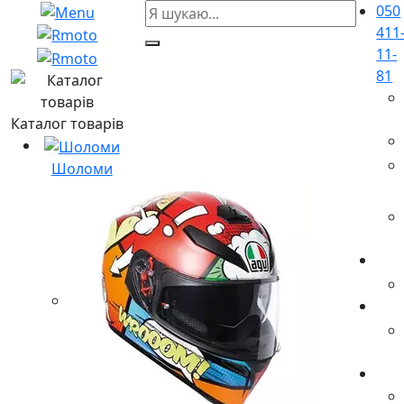
050
411
11-
81
Каталог товарів
Шоломи