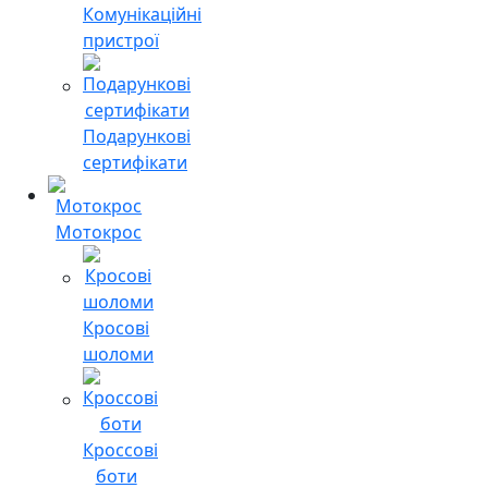
Комунікаційні
пристрої
Подарункові
сертифікати
Мотокрос
Кросові
шоломи
Кроссові
боти