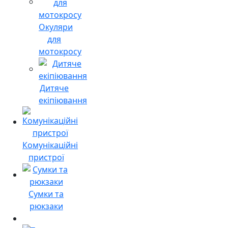
Окуляри
для
мотокросу
Дитяче
екіпіювання
Комунікаційні
пристрої
Сумки та
рюкзаки