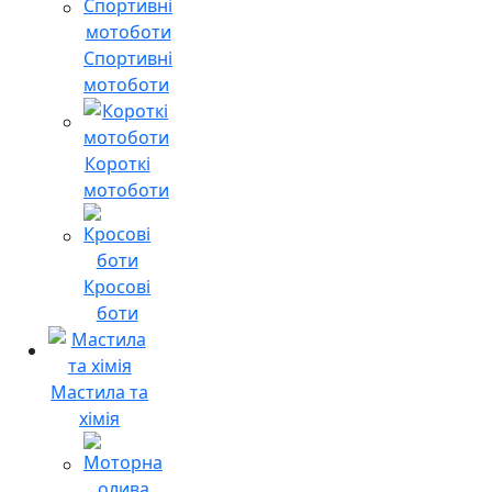
Спортивні
мотоботи
Короткі
мотоботи
Кросові
боти
Мастила та
хімія