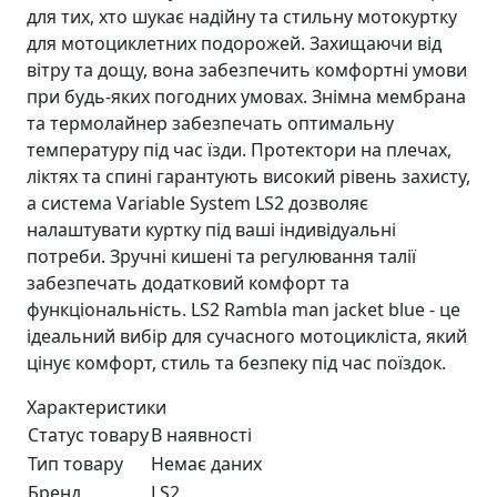
для тих, хто шукає надійну та стильну мотокуртку
для мотоциклетних подорожей. Захищаючи від
вітру та дощу, вона забезпечить комфортні умови
при будь-яких погодних умовах. Знімна мембрана
та термолайнер забезпечать оптимальну
температуру під час їзди. Протектори на плечах,
ліктях та спині гарантують високий рівень захисту,
а система Variable System LS2 дозволяє
налаштувати куртку під ваші індивідуальні
потреби. Зручні кишені та регулювання талії
забезпечать додатковий комфорт та
функціональність. LS2 Rambla man jacket blue - це
ідеальний вибір для сучасного мотоцикліста, який
цінує комфорт, стиль та безпеку під час поїздок.
Характеристики
Статус товару
В наявності
Тип товару
Немає даних
Бренд
LS2