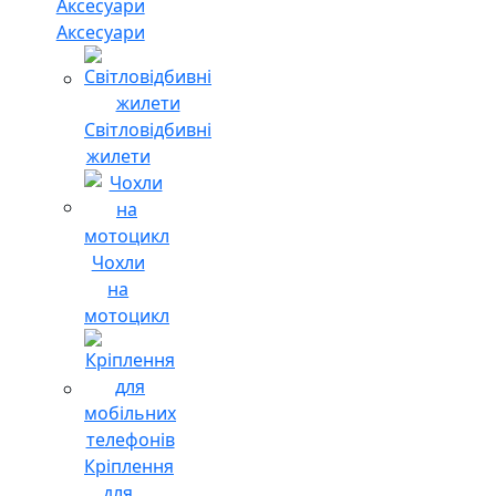
Аксесуари
Світловідбивні
жилети
Чохли
на
мотоцикл
Кріплення
для