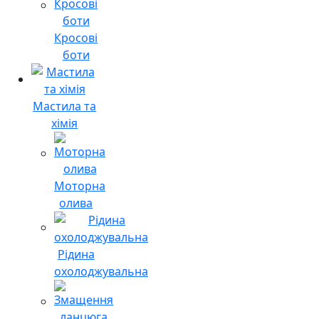
Кросові
боти
Мастила та
хімія
Моторна
олива
Рідина
охолоджувальна