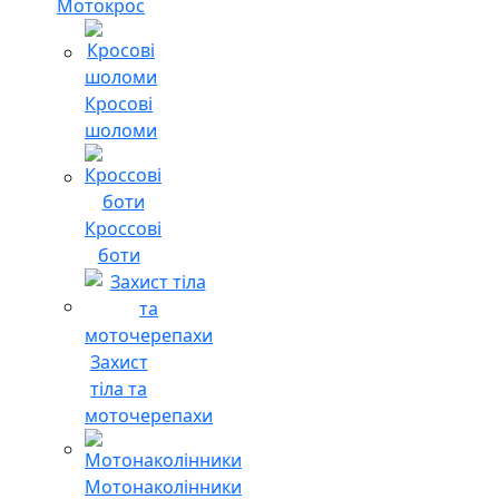
Мотокрос
Кросові
шоломи
Кроссові
боти
Захист
тіла та
моточерепахи
Мотонаколінники