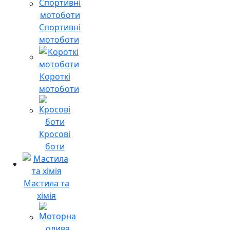
Спортивні
мотоботи
Короткі
мотоботи
Кросові
боти
Мастила та
хімія