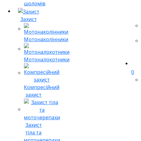
шоломів
Захист
Мотонаколінники
Мотоналокотники
0
Компресійний
захист
Захист
тіла та
моточерепахи