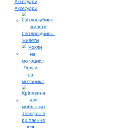
Аксесуари
Світловідбивні
жилети
Чохли
на
мотоцикл
Кріплення
для