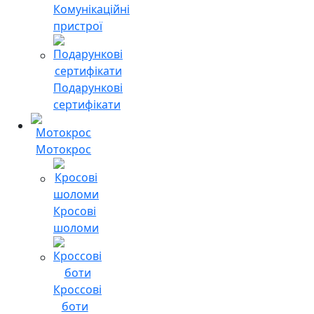
Комунікаційні
пристрої
Подарункові
сертифікати
Мотокрос
Кросові
шоломи
Кроссові
боти