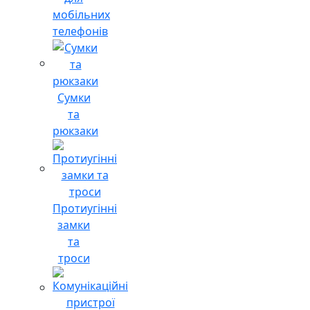
мобільних
телефонів
Сумки
та
рюкзаки
Протиугінні
замки
та
троси