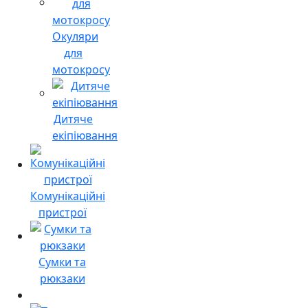
Окуляри
для
мотокросу
Дитяче
екіпіювання
Комунікаційні
пристрої
Сумки та
рюкзаки