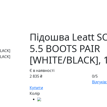
Підошва Leatt SO
5.5 BOOTS PAIR
[WHITE/BLACK],
Є в наявності
2 835 ₴
0/5
Відгуків:
Купити
Колір