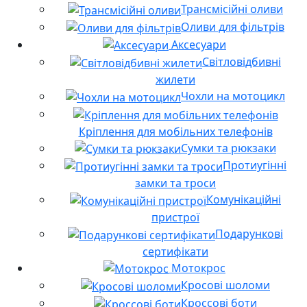
Трансмісійні оливи
Оливи для фільтрів
Аксесуари
Світловідбивні
жилети
Чохли на мотоцикл
Кріплення для мобільних телефонів
Сумки та рюкзаки
Протиугінні
замки та троси
Комунікаційні
пристрої
Подарункові
сертифікати
Мотокрос
Кросові шоломи
Кроссові боти