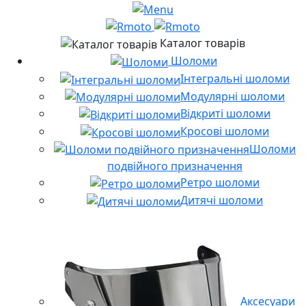
Каталог товарів
Шоломи
Інтегральні шоломи
Модулярні шоломи
Відкриті шоломи
Кросові шоломи
Шоломи
подвійного призначення
Ретро шоломи
Дитячі шоломи
Аксесуари