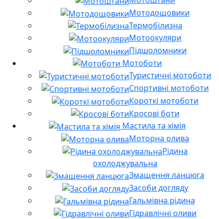
Мотоштани
Мотодощовики
Термобілизна
Мотоокуляри
Підшоломники
Мотоботи
Туристичні мотоботи
Спортивні мотоботи
Короткі мотоботи
Кросові боти
Мастила та хімія
Моторна олива
Рідина
охолоджувальна
Змащення ланцюга
Засоби догляду
Гальмівна рідина
Гідравлічні оливи