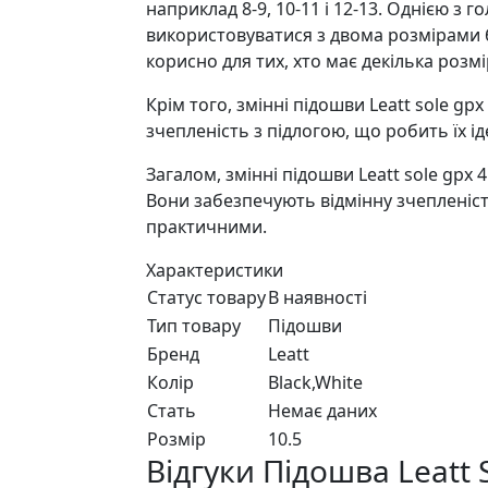
наприклад 8-9, 10-11 і 12-13. Однією з 
використовуватися з двома розмірами б
корисно для тих, хто має декілька розмі
Крім того, змінні підошви Leatt sole gp
зчепленість з підлогою, що робить їх і
Загалом, змінні підошви Leatt sole gpx 4
Вони забезпечують відмінну зчепленість
практичними.
Характеристики
Статус товару
В наявності
Тип товару
Підошви
Бренд
Leatt
Колір
Black,White
Стать
Немає даних
Розмір
10.5
Відгуки Підошва Leatt 