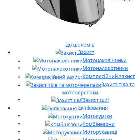
до шоломів
Захист
Мотонаколінники
Мотоналокотники
Компресійний захист
Захист тіла та
моточерепахи
Захист шиї
Екіпіювання
Мотокуртки
Комбінезони
Моторукавиці