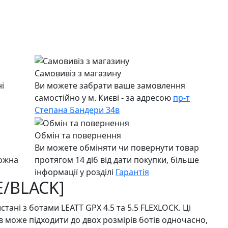
Самовивіз з магазину
і
Ви можете забрати ваше замовлення
самостійно у м. Києві - за адресою
пр-т
Степана Бандери 34в
Обмін та повернення
Ви можете обміняти чи повернути товар
можна
протягом 14 діб від дати покупки, більше
інформації у розділі
Гарантія
E/BLACK]
истані з ботами LEATT GPX 4.5 та 5.5 FLEXLOCK. Ці
в може підходити до двох розмірів ботів одночасно,