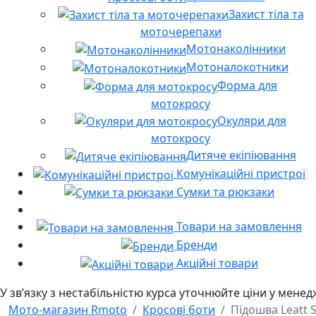
Захист тіла та
моточерепахи
Мотонаколінники
Мотоналокотники
Форма для
мотокросу
Окуляри для
мотокросу
Дитяче екіпіювання
Комунікаційні пристрої
Сумки та рюкзаки
Товари на замовлення
Бренди
Акційні товари
У звʼязку з нестабільністю курса уточнюйте ціни у мене
Мото-магазин Rmoto
Кросові боти
Підошва Leatt 