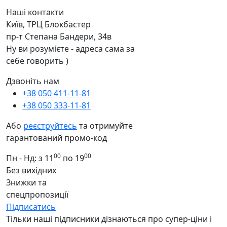
Наші контакти
Київ, ТРЦ Блокбастер
пр-т Степана Бандери, 34в
Ну ви розумієте - адреса сама за
себе говорить )
Дзвоніть нам
+38 050 411-11-81
+38 050 333-11-81
Або
реєструйтесь
та отримуйте
гарантований промо-код
00
00
Пн - Нд: з 11
по 19
Без вихідних
Знижки та
спецпропозиції
Підписатись
Тільки наші підписники дізнаються про супер-ціни і