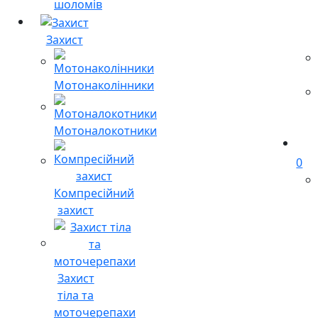
шоломів
Захист
Мотонаколінники
Мотоналокотники
0
Компресійний
захист
Захист
тіла та
моточерепахи