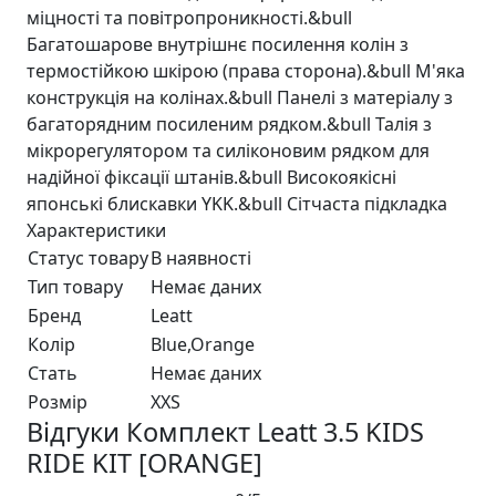
міцності та повітропроникності.&bull
Багатошарове внутрішнє посилення колін з
термостійкою шкірою (права сторона).&bull М'яка
конструкція на колінах.&bull Панелі з матеріалу з
багаторядним посиленим рядком.&bull Талія з
мікрорегулятором та силіконовим рядком для
надійної фіксації штанів.&bull Високоякісні
японські блискавки YKK.&bull Сітчаста підкладка
Характеристики
Статус товару
В наявності
Тип товару
Немає даних
Бренд
Leatt
Колір
Blue,Orange
Стать
Немає даних
Розмір
XXS
Відгуки Комплект Leatt 3.5 KIDS
RIDE KIT [ORANGE]