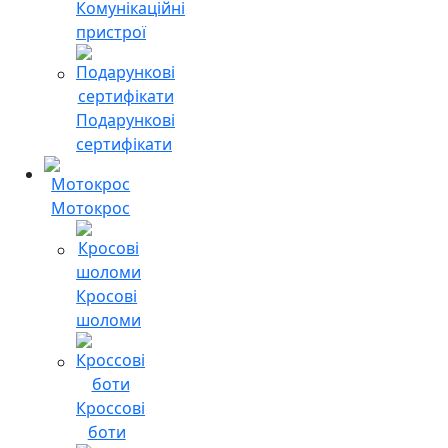
Комунікаційні
пристрої
Подарункові
сертифікати
Мотокрос
Кросові
шоломи
Кроссові
боти