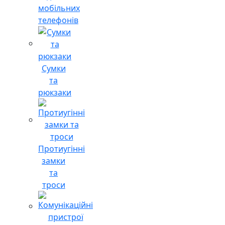
мобільних
телефонів
Сумки
та
рюкзаки
Протиугінні
замки
та
троси