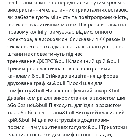
неї.Штани зшиті з попередньо вигнутим кроєм з
використанням еластичних трикотажних вставок,
які забезпечують міцність та повітропроникність,
посилені в критичних місцях. Шкіряна вставка на
правому коліні утримує жар від вихлопного
колектора, а високоякісні блискавки YKK разом із
силіконовою накладкою на талії гарантують, що
штани не сповзатимуть під час
тренування.ДЖЕРСІ&bull Класичний крій.&bull
Тривимірна еластична сітка з повітряними
каналами.&bull Стійка до вицвітання цифрова
друкована графіка.&bull Плоскі шви для
комфорту.&bull Низькопрофільний комір.&bull
Дизайн коміра для використання із захистом шиї
або без неї.&bull Підходить для їзди із захистом
тіла або без неї.Штани&bull Вигнутий класичний
крій.&bull Міцна конструкція з додатковим
посиленням у критичних галузях.&bull Трикотажні
еластичні вставки для комфортної посадки,