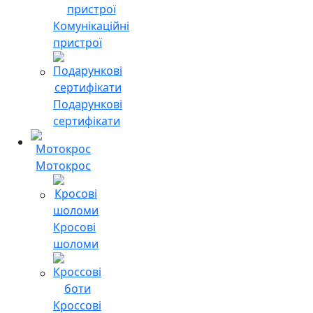
Комунікаційні
пристрої
Подарункові
сертифікати
Мотокрос
Кросові
шоломи
Кроссові