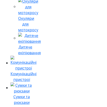
Окуляри
для
мотокросу
Дитяче
екіпіювання
Комунікаційні
пристрої
Сумки та
рюкзаки