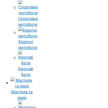
Спортивні
мотоботи
Короткі
мотоботи
Кросові
боти
Мастила та
хімія