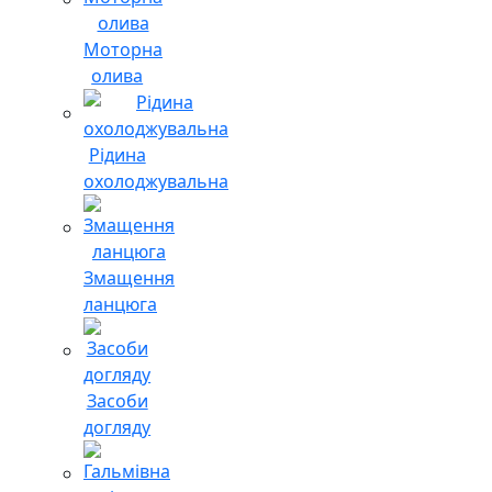
Моторна
олива
Рідина
охолоджувальна
Змащення
ланцюга
Засоби
догляду