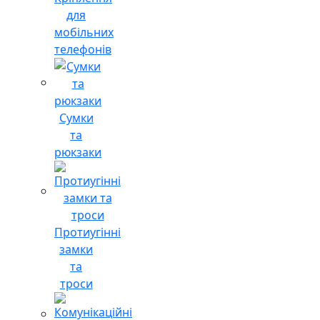
для
мобільних
телефонів
Сумки
та
рюкзаки
Протиугінні
замки
та
троси