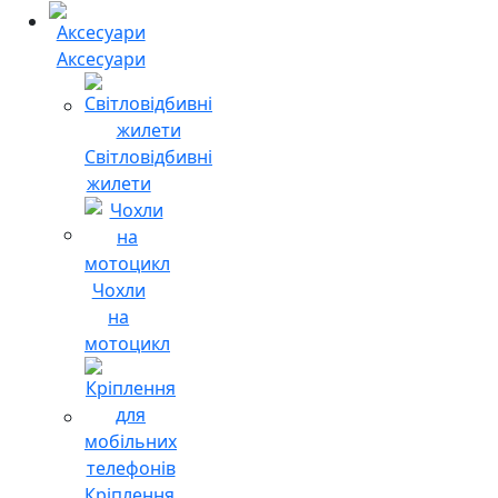
Аксесуари
Світловідбивні
жилети
Чохли
на
мотоцикл
Кріплення