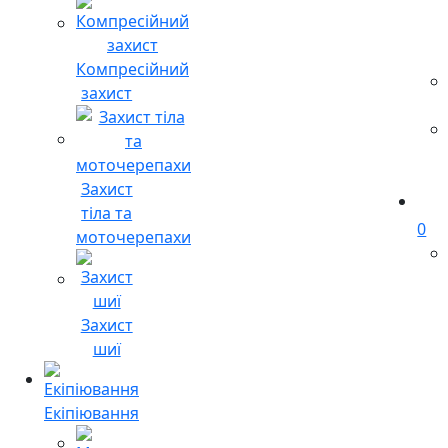
Компресійний
захист
Захист
тіла та
0
моточерепахи
Захист
шиї
Екіпіювання