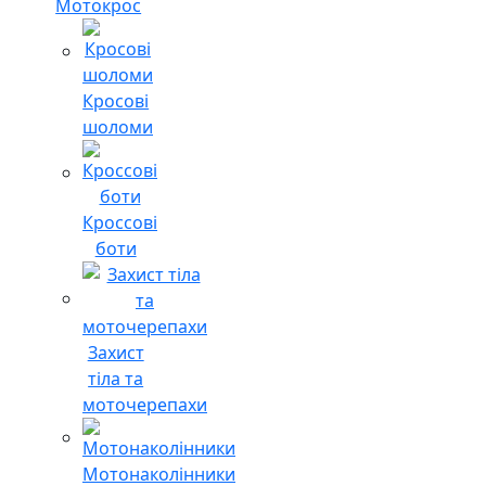
Мотокрос
Кросові
шоломи
Кроссові
боти
Захист
тіла та
моточерепахи
Мотонаколінники