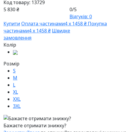
Код товару:
13729
5 830 ₴
0/5
Відгуків: 0
Купити
Оплата частинами
4 х 1458 ₴
Покупка
частинами
4 х 1458 ₴
Швидке
замовлення
Колір
Розмір
S
M
L
XL
XXL
3XL
Бажаєте отримати знижку?