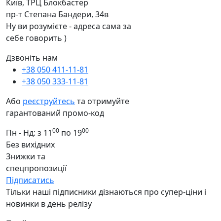
Київ, ТРЦ Блокбастер
пр-т Степана Бандери, 34в
Ну ви розумієте - адреса сама за
себе говорить )
Дзвоніть нам
+38 050 411-11-81
+38 050 333-11-81
Або
реєструйтесь
та отримуйте
гарантований промо-код
00
00
Пн - Нд: з 11
по 19
Без вихідних
Знижки та
спецпропозиції
Підписатись
Тільки наші підписники дізнаються про супер-ціни і
новинки в день релізу