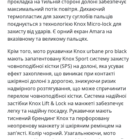
прокладка на тильній стороні долоні забезпечує
максимальний потік повітря. Дихаючий
термопластик для захисту суглобів пальців
поєднується з технологією Knox Micro-lock для
захисту від ударів. Є орний екран Amara на
вказівному та великому пальцях.
Крім того, мото рукавички Knox urbane pro black
мають запатентовану Knox Sport систему захисту
човноподібної кістки (SPS) на долоні, яка усуває
ефект захоплення, що виникає при контакті
шкіряної долоні з дорогою, знижуючи ризик
надмірного розтягування, що може спричинити
перелом човноподібної кістки. Система надійної
застібки Knox Lift & Lock на манжеті забезпечує
легку та надійну посадку. Рукавички мають
тиснений брендинг Knox та перфоровану
неопренову манжету зі шкіряним ремінцем на
зап'ясті. Колір чорний. Узагальнюючи, мото