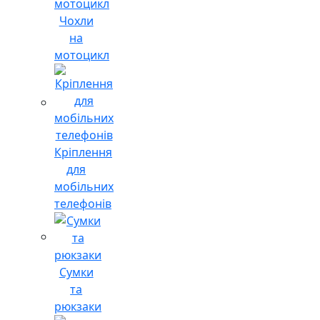
Чохли
на
мотоцикл
Кріплення
для
мобільних
телефонів
Сумки
та
рюкзаки