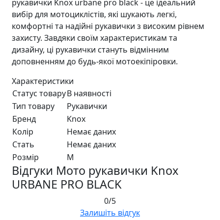
рукавички Knox urbane pro black - це ідеальний
вибір для мотоциклістів, які шукають легкі,
комфортні та надійні рукавички з високим рівнем
захисту. Завдяки своїм характеристикам та
дизайну, ці рукавички стануть відмінним
доповненням до будь-якої мотоекіпіровки.
Характеристики
Статус товару
В наявності
Тип товару
Рукавички
Бренд
Knox
Колір
Немає даних
Стать
Немає даних
Розмір
M
Відгуки Мото рукавички Knox
URBANE PRO BLACK
0/5
Залишіть відгук