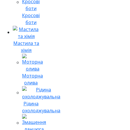
Кросові
боти
Мастила та
хімія
Моторна
олива
Рідина
охолоджувальна