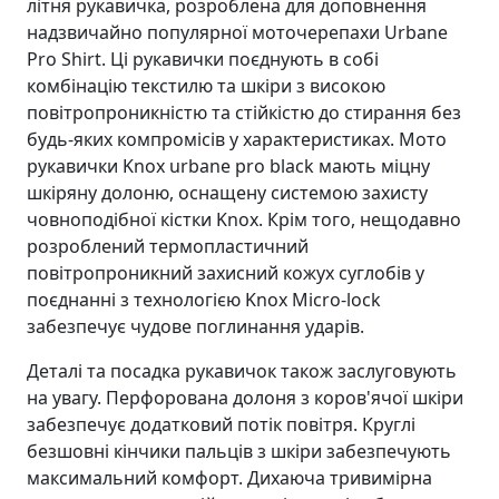
літня рукавичка, розроблена для доповнення
надзвичайно популярної моточерепахи Urbane
Pro Shirt. Ці рукавички поєднують в собі
комбінацію текстилю та шкіри з високою
повітропроникністю та стійкістю до стирання без
будь-яких компромісів у характеристиках. Мото
рукавички Knox urbane pro black мають міцну
шкіряну долоню, оснащену системою захисту
човноподібної кістки Knox. Крім того, нещодавно
розроблений термопластичний
повітропроникний захисний кожух суглобів у
поєднанні з технологією Knox Micro-lock
забезпечує чудове поглинання ударів.
Деталі та посадка рукавичок також заслуговують
на увагу. Перфорована долоня з коров'ячої шкіри
забезпечує додатковий потік повітря. Круглі
безшовні кінчики пальців з шкіри забезпечують
максимальний комфорт. Дихаюча тривимірна