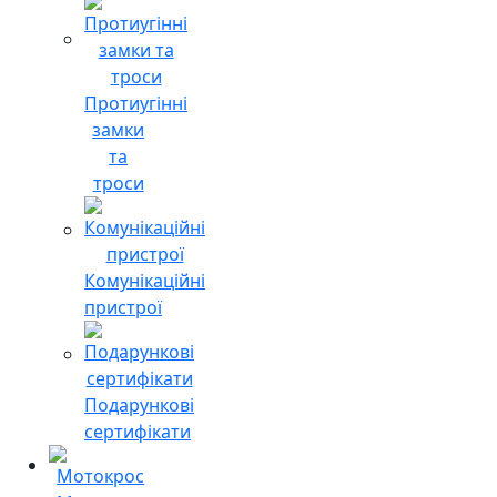
Протиугінні
замки
та
троси
Комунікаційні
пристрої
Подарункові
сертифікати