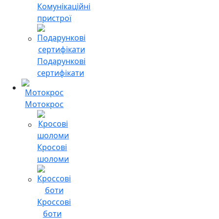
Комунікаційні
пристрої
Подарункові
сертифікати
Мотокрос
Кросові
шоломи
Кроссові
боти