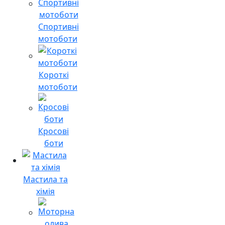
Спортивні
мотоботи
Короткі
мотоботи
Кросові
боти
Мастила та
хімія