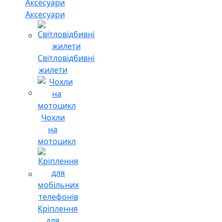
Аксесуари
Світловідбивні
жилети
Чохли
на
мотоцикл
Кріплення
для