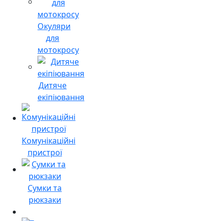
Окуляри
для
мотокросу
Дитяче
екіпіювання
Комунікаційні
пристрої
Сумки та
рюкзаки