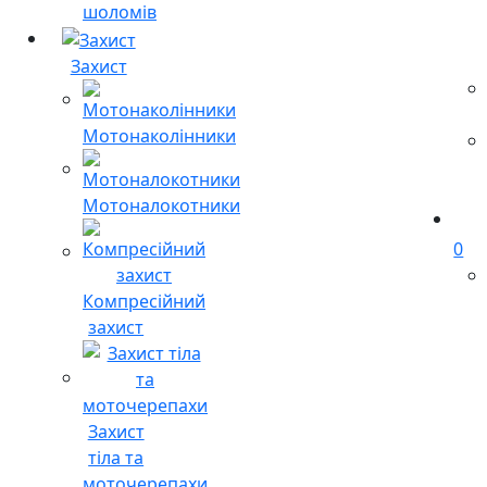
шоломів
Захист
Мотонаколінники
Мотоналокотники
0
Компресійний
захист
Захист
тіла та
моточерепахи