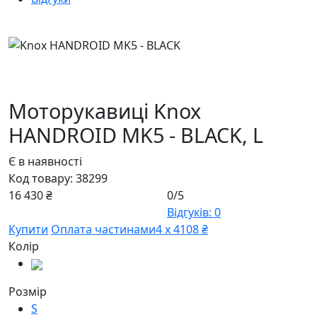
Моторукавиці Knox
HANDROID MK5 - BLACK,
L
Є в наявності
Код товару:
38299
16 430 ₴
0/5
Відгуків: 0
Купити
Оплата частинами
4 х 4108 ₴
Колір
Розмір
S