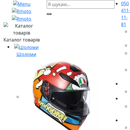
050
411
11-
81
Каталог товарів
Шоломи