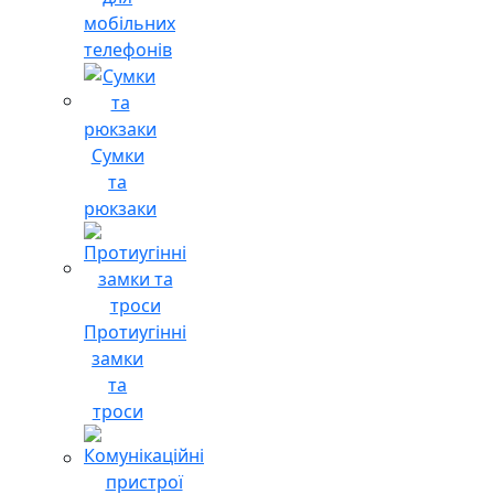
мобільних
телефонів
Сумки
та
рюкзаки
Протиугінні
замки
та
троси