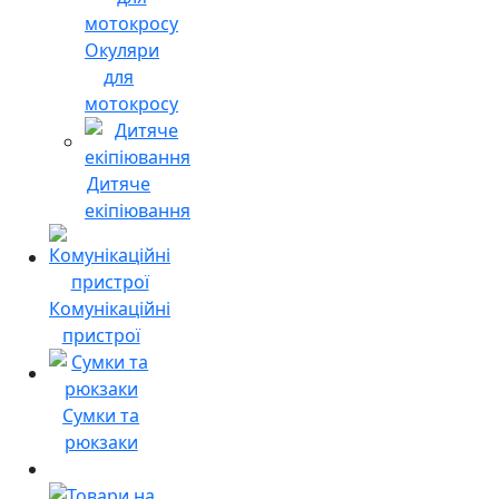
Окуляри
для
мотокросу
Дитяче
екіпіювання
Комунікаційні
пристрої
Сумки та
рюкзаки