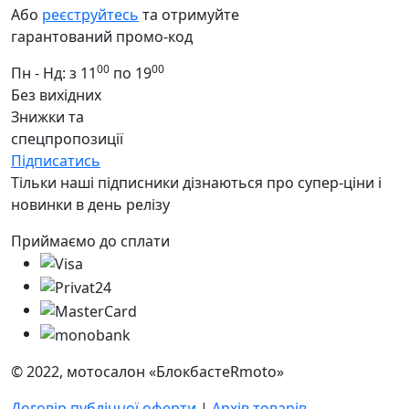
Або
реєструйтесь
та отримуйте
гарантований промо-код
00
00
Пн - Нд: з 11
по 19
Без вихідних
Знижки та
спецпропозиції
Підписатись
Тільки наші підписники дізнаються про супер-ціни і
новинки в день релізу
Приймаємо до сплати
© 2022, мотосалон «БлокбастеRmoto»
Договір публічної оферти
|
Архів товарів