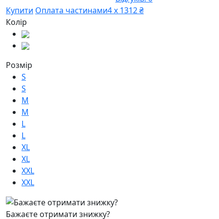
Купити
Оплата частинами
4 х 1312 ₴
Колір
Розмір
S
S
M
M
L
L
XL
XL
XXL
XXL
Бажаєте отримати знижку?