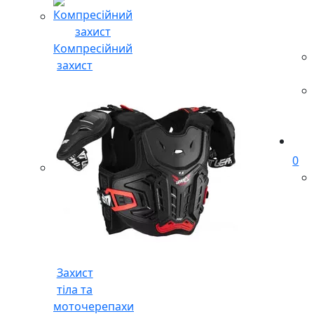
Компресійний
захист
0
Захист
тіла та
моточерепахи