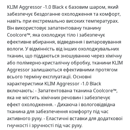
KLIM Aggressor -1.0 Black є базовим шаром, який
забезпечує бездоганне охолодження та комфорт,
навіть при екстремально високих температурах.
Він використовує запатентовану тканину
Coolcore™, яка охолоджує тіло і забезпечує
ефективне вбирання, відведення і випаровування
вологи. У відмінність від інших охолоджувальних
тканин, що піддаються зношуванню через хімічну
або полімерно-кристалічну обробку, тканини KLIM
Aggressor залишаються ефективними протягом
всього терміну експлуатації. Основні
характеристики KLIM Aggressor -1.0 Black
включають: - Запатентована тканина Coolcore™,
яка не містить хімічних речовин і забезпечує
ефект охолодження. - Дихаюча і вологовідвідна
тканина для забезпечення комфорту під час
активного руху. - Еластичні вставки для додаткової
гнучкості і зручності під час руху.