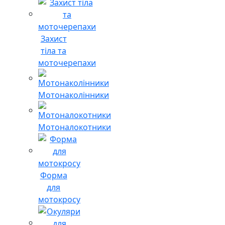
Захист
тіла та
моточерепахи
Мотонаколінники
Мотоналокотники
Форма
для
мотокросу