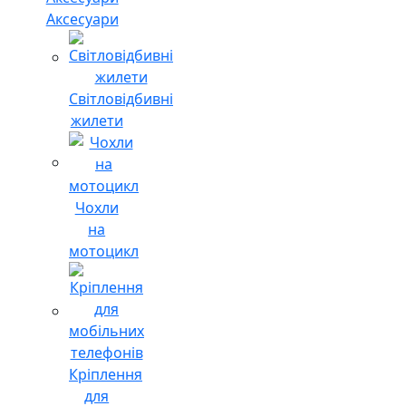
Аксесуари
Світловідбивні
жилети
Чохли
на
мотоцикл
Кріплення
для