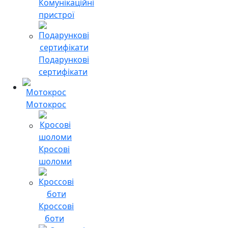
Комунікаційні
пристрої
Подарункові
сертифікати
Мотокрос
Кросові
шоломи
Кроссові
боти