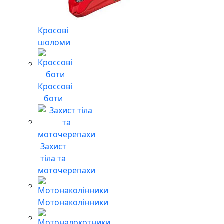
Кросові
шоломи
Кроссові
боти
Захист
тіла та
моточерепахи
Мотонаколінники