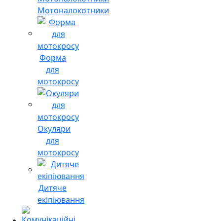
Мотоналокотники
Форма
для
мотокросу
Окуляри
для
мотокросу
Дитяче
екіпіювання