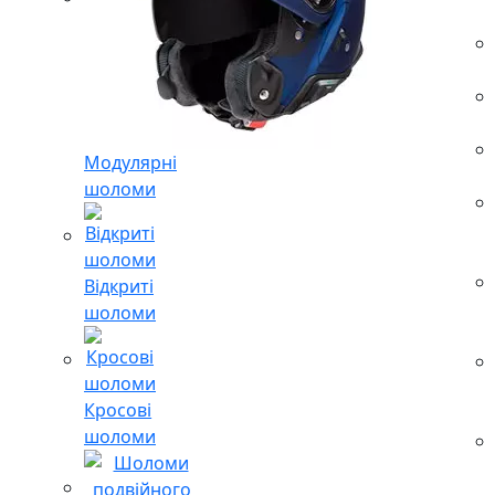
Модулярні
шоломи
Відкриті
шоломи
Кросові
шоломи