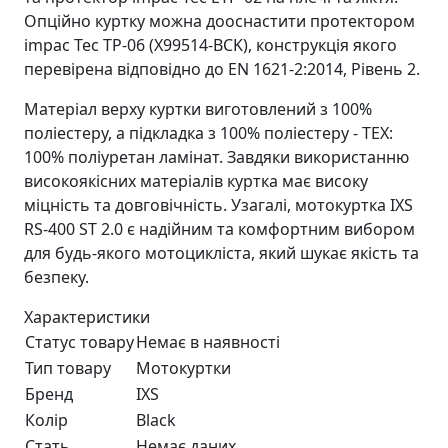
Опційно куртку можна дооснастити протектором
impac Tec TP-06 (X99514-BCK), конструкція якого
перевірена відповідно до EN 1621-2:2014, Рівень 2.
Матеріал верху куртки виготовлений з 100%
поліестеру, а підкладка з 100% поліестеру - TEX:
100% поліуретан ламінат. Завдяки використанню
високоякісних матеріалів куртка має високу
міцність та довговічність. Узагалі, мотокуртка IXS
RS-400 ST 2.0 є надійним та комфортним вибором
для будь-якого мотоцикліста, який шукає якість та
безпеку.
Характеристики
Статус товару
Немає в наявності
Тип товару
Мотокуртки
Бренд
IXS
Колір
Black
Стать
Немає даних