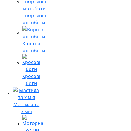
Спортивні
мотоботи
Короткі
мотоботи
Кросові
боти
Мастила та
хімія