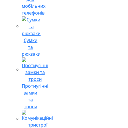
мобільних
телефонів
Сумки
та
рюкзаки
Протиугінні
замки
та
троси