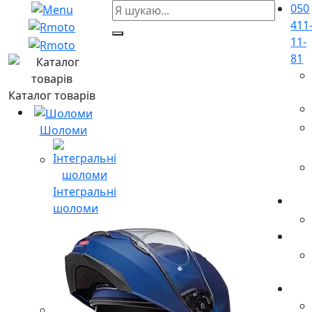
050
411
11-
81
Каталог товарів
Шоломи
Інтегральні
шоломи