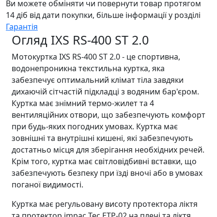
Ви можете обміняти чи повернути товар протягом
14 діб від дати покупки, більше інформації у розділі
Гарантія
Огляд IXS RS-400 ST 2.0
Мотокуртка IXS RS-400 ST 2.0 - це спортивна,
водонепроникна текстильна куртка, яка
забезпечує оптимальний клімат тіла завдяки
дихаючій сітчастій підкладці з водяним бар'єром.
Куртка має знімний термо-жилет та 4
вентиляційних отвори, що забезпечують комфорт
при будь-яких погодних умовах. Куртка має
зовнішні та внутрішні кишені, які забезпечують
достатньо місця для зберігання необхідних речей.
Крім того, куртка має світловідбивні вставки, що
забезпечують безпеку при їзді вночі або в умовах
поганої видимості.
Куртка має регульовану висоту протектора ліктя
та протектор impac Tec ETP-02 на плечі та ліктя.