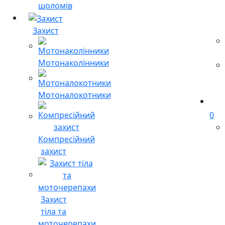
шоломів
Захист
Мотонаколінники
Мотоналокотники
0
Компресійний
захист
Захист
тіла та
моточерепахи