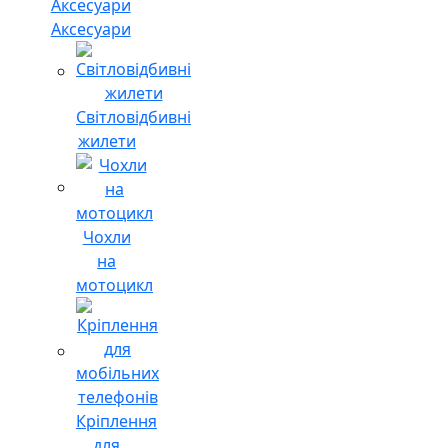
Аксесуари
Світловідбивні
жилети
Чохли
на
мотоцикл
Кріплення
для