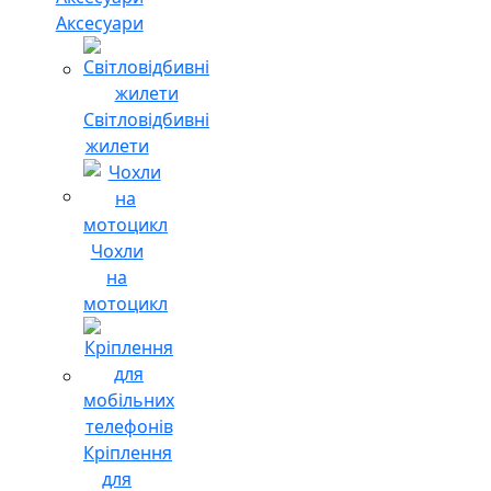
Аксесуари
Світловідбивні
жилети
Чохли
на
мотоцикл
Кріплення
для