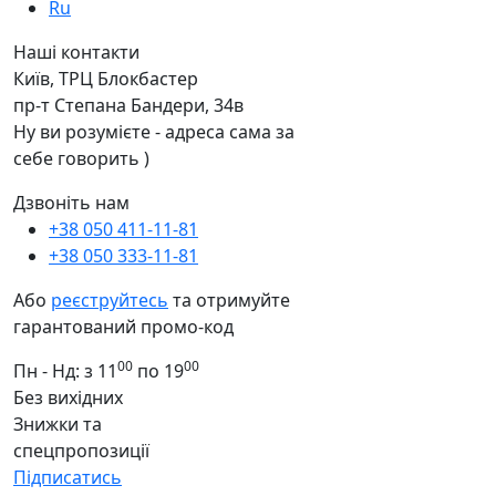
Ru
Наші контакти
Київ, ТРЦ Блокбастер
пр-т Степана Бандери, 34в
Ну ви розумієте - адреса сама за
себе говорить )
Дзвоніть нам
+38 050 411-11-81
+38 050 333-11-81
Або
реєструйтесь
та отримуйте
гарантований промо-код
00
00
Пн - Нд: з 11
по 19
Без вихідних
Знижки та
спецпропозиції
Підписатись