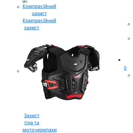
Компресійний
захист
0
Захист
тіла та
моточерепахи