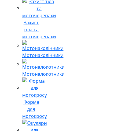
Захист
тіла та
моточерепахи
Мотонаколінники
Мотоналокотники
Форма
для
мотокросу