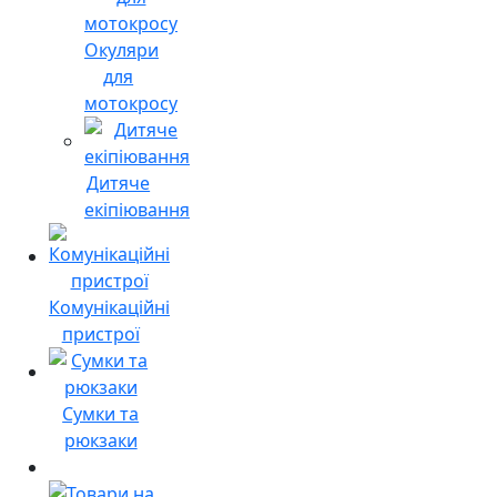
Окуляри
для
мотокросу
Дитяче
екіпіювання
Комунікаційні
пристрої
Сумки та
рюкзаки