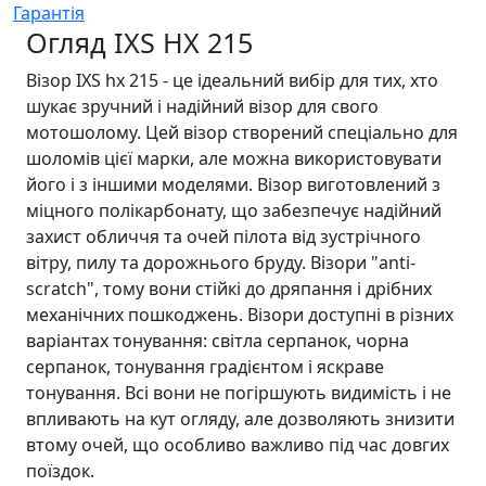
Гарантія
Огляд IXS HX 215
Візор IXS hx 215 - це ідеальний вибір для тих, хто
шукає зручний і надійний візор для свого
мотошолому. Цей візор створений спеціально для
шоломів цієї марки, але можна використовувати
його і з іншими моделями. Візор виготовлений з
міцного полікарбонату, що забезпечує надійний
захист обличчя та очей пілота від зустрічного
вітру, пилу та дорожнього бруду. Візори "anti-
scratch", тому вони стійкі до дряпання і дрібних
механічних пошкоджень. Візори доступні в різних
варіантах тонування: світла серпанок, чорна
серпанок, тонування градієнтом і яскраве
тонування. Всі вони не погіршують видимість і не
впливають на кут огляду, але дозволяють знизити
втому очей, що особливо важливо під час довгих
поїздок.