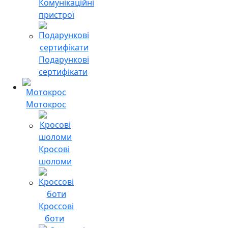
Комунікаційні
пристрої
Подарункові
сертифікати
Мотокрос
Кросові
шоломи
Кроссові
боти