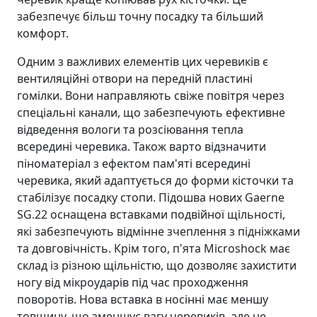
забезпечує більш точну посадку та більший
комфорт.
Одним з важливих елементів цих черевиків є
вентиляційні отвори на передній пластині
гомілки. Вони направляють свіже повітря через
спеціальні канали, що забезпечують ефективне
відведення вологи та розсіювання тепла
всередині черевика. Також варто відзначити
піноматеріал з ефектом пам'яті всередині
черевика, який адаптується до форми кісточки та
стабілізує посадку стопи. Підошва нових Gaerne
SG.22 оснащена вставками подвійної щільності,
які забезпечують відмінне зчеплення з підніжками
та довговічність. Крім того, п'ята Microshock має
склад із різною щільністю, що дозволяє захистити
ногу від мікроударів під час проходження
поворотів. Нова вставка в носінні має меншу
товщину, що зменшує вагу черевиків, але не