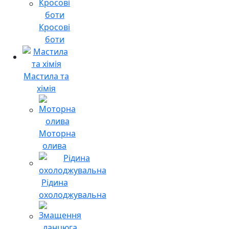
Кросові
боти
Мастила та
хімія
Моторна
олива
Рідина
охолоджувальна