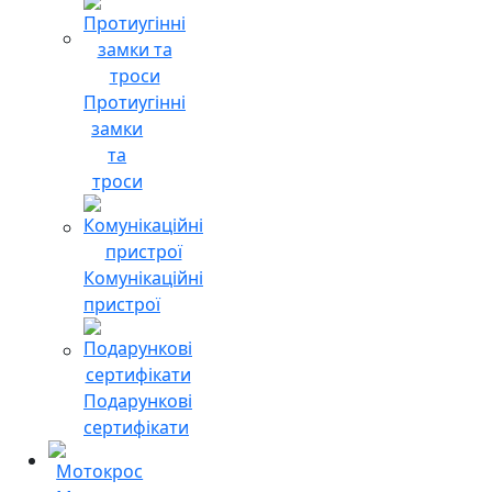
Протиугінні
замки
та
троси
Комунікаційні
пристрої
Подарункові
сертифікати