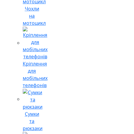
Чохли
на
мотоцикл
Кріплення
для
мобільних
телефонів
Сумки
та
рюкзаки