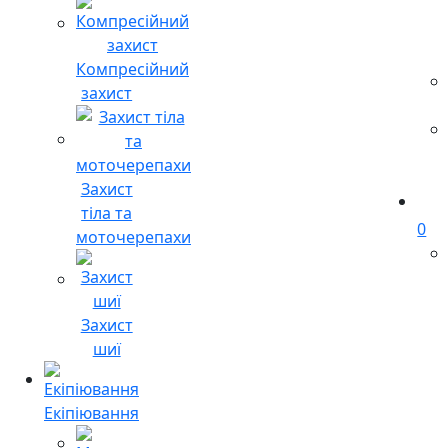
Компресійний
захист
Захист
тіла та
0
моточерепахи
Захист
шиї
Екіпіювання