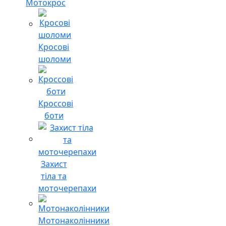
Мотокрос
Кросові
шоломи
Кроссові
боти
Захист
тіла та
моточерепахи
Мотонаколінники