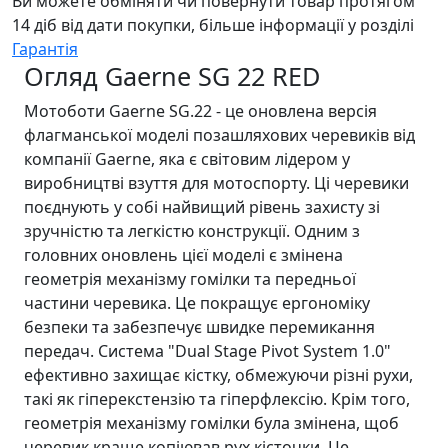
Ви можете обміняти чи повернути товар протягом
14 діб від дати покупки, більше інформації у розділі
Гарантія
Огляд Gaerne SG 22 RED
Мотоботи Gaerne SG.22 - це оновлена версія
флагманської моделі позашляхових черевиків від
компанії Gaerne, яка є світовим лідером у
виробництві взуття для мотоспорту. Ці черевики
поєднують у собі найвищий рівень захисту зі
зручністю та легкістю конструкції. Одним з
головних оновлень цієї моделі є змінена
геометрія механізму гомілки та передньої
частини черевика. Це покращує ергономіку
безпеки та забезпечує швидке перемикання
передач. Система "Dual Stage Pivot System 1.0"
ефективно захищає кістку, обмежуючи різні рухи,
такі як гіперекстензію та гіперфлексію. Крім того,
геометрія механізму гомілки була змінена, щоб
черевик краще копіював рух кісточки. Це