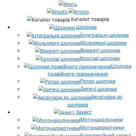
Каталог товарів
Шоломи
Інтегральні шоломи
Модулярні шоломи
Відкриті шоломи
Кросові шоломи
Шоломи
подвійного призначення
Ретро шоломи
Дитячі шоломи
Аксесуари до
шоломів
Захист
Мотонаколінники
Мотоналокотники
Компресійний захист