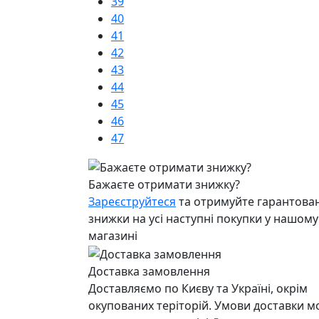
39
40
41
42
43
44
45
46
47
Бажаєте отримати знижку?
Зареєструйтеся
та отримуйте гарантован
знижки на усі наступні покупки у нашому
магазині
Доставка замовлення
Доставляємо по Києву та Україні, окрім
окупованих теріторій. Умови доставки 