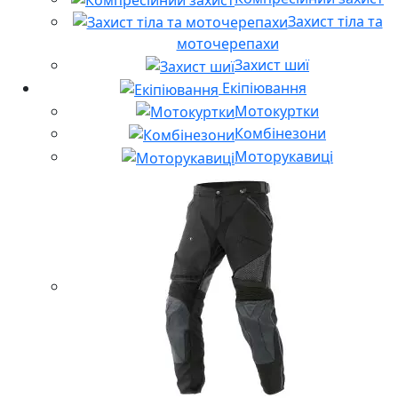
Захист тіла та
моточерепахи
Захист шиї
Екіпіювання
Мотокуртки
Комбінезони
Моторукавиці