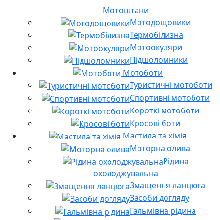
Мотоштани
Мотодощовики
Термобілизна
Мотоокуляри
Підшоломники
Мотоботи
Туристичні мотоботи
Спортивні мотоботи
Короткі мотоботи
Кросові боти
Мастила та хімія
Моторна олива
Рідина
охолоджувальна
Змащення ланцюга
Засоби догляду
Гальмівна рідина