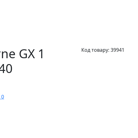
ne GX 1
Код товару:
39941
40
 0