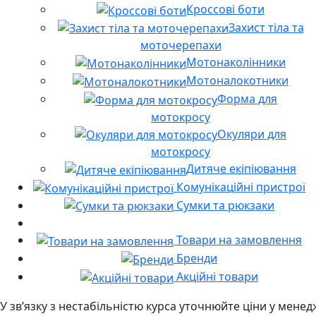
Кроссові боти
Захист тіла та
моточерепахи
Мотонаколінники
Мотоналокотники
Форма для
мотокросу
Окуляри для
мотокросу
Дитяче екіпіювання
Комунікаційні пристрої
Сумки та рюкзаки
Товари на замовлення
Бренди
Акційні товари
У звʼязку з нестабільністю курса уточнюйте ціни у мене