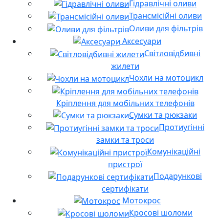
Гідравлічні оливи
Трансмісійні оливи
Оливи для фільтрів
Аксесуари
Світловідбивні
жилети
Чохли на мотоцикл
Кріплення для мобільних телефонів
Сумки та рюкзаки
Протиугінні
замки та троси
Комунікаційні
пристрої
Подарункові
сертифікати
Мотокрос
Кросові шоломи