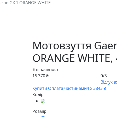
erne GX 1 ORANGE WHITE
Мотовзуття Gaer
ORANGE WHITE,
Є в наявності
15 370 ₴
0/5
Відгуків:
Купити
Оплата частинами
4 х 3843 ₴
Колір
Розмір