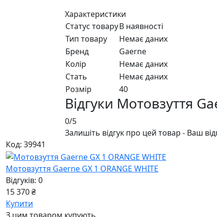
Характеристики
Статус товару
В наявності
Тип товару
Немає даних
Бренд
Gaerne
Колір
Немає даних
Стать
Немає даних
Розмір
40
Відгуки Мотовзуття G
0/5
Залишіть відгук про цей товар - Ваш ві
Код: 39941
Мотовзуття Gaerne GX 1 ORANGE WHITE
Відгуків: 0
15 370 ₴
Купити
З цим товаром купують