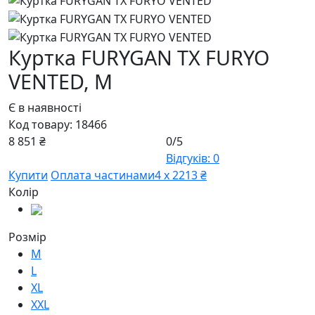
Куртка FURYGAN TX FURYO
VENTED,
M
Є в наявності
Код товару:
18466
8 851 ₴
0/5
Відгуків: 0
Купити
Оплата частинами
4 х 2213 ₴
Колір
Розмір
M
L
XL
XXL