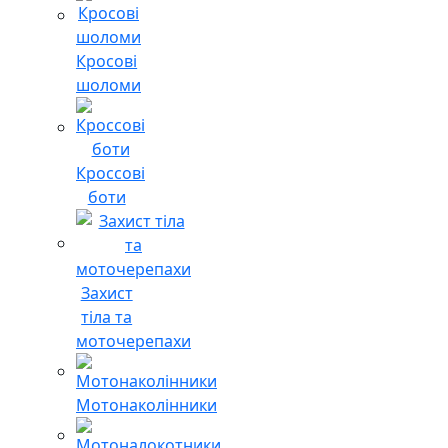
Кросові
шоломи
Кроссові
боти
Захист
тіла та
моточерепахи
Мотонаколінники