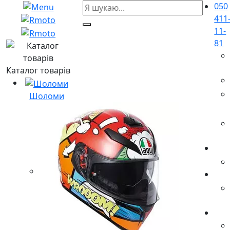
050
411
11-
81
Каталог товарів
Шоломи