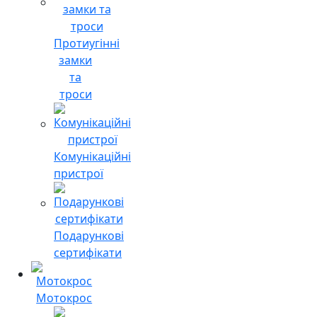
Протиугінні
замки
та
троси
Комунікаційні
пристрої
Подарункові
сертифікати
Мотокрос