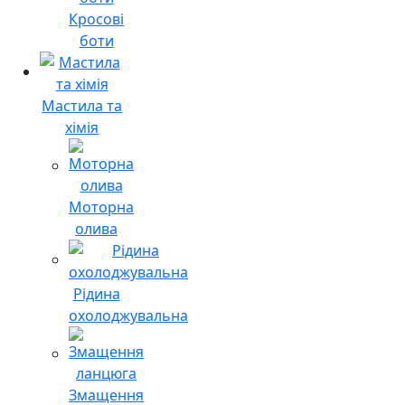
Кросові
боти
Мастила та
хімія
Моторна
олива
Рідина
охолоджувальна
Змащення