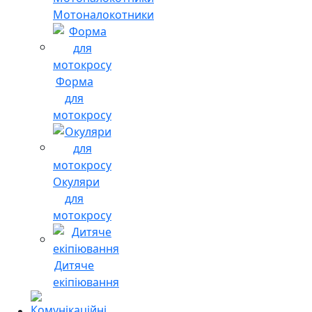
Мотоналокотники
Форма
для
мотокросу
Окуляри
для
мотокросу
Дитяче
екіпіювання