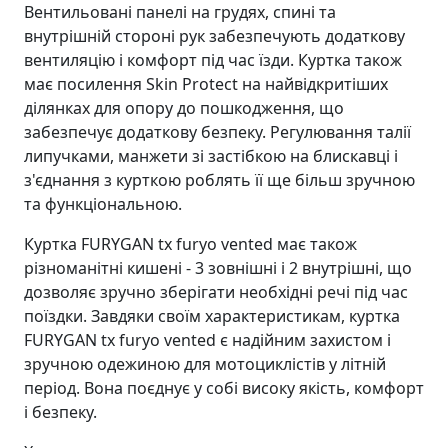
Вентильовані панелі на грудях, спині та
внутрішній стороні рук забезпечують додаткову
вентиляцію і комфорт під час їзди. Куртка також
має посилення Skin Protect на найвідкритіших
ділянках для опору до пошкодження, що
забезпечує додаткову безпеку. Регулювання талії
липучками, манжети зі застібкою на блискавці і
з'єднання з курткою роблять її ще більш зручною
та функціональною.
Куртка FURYGAN tx furyo vented має також
різноманітні кишені - 3 зовнішні і 2 внутрішні, що
дозволяє зручно зберігати необхідні речі під час
поїздки. Завдяки своїм характеристикам, куртка
FURYGAN tx furyo vented є надійним захистом і
зручною одежиною для мотоциклістів у літній
період. Вона поєднує у собі високу якість, комфорт
і безпеку.