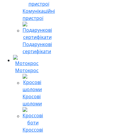
Комунікаційні
пристрої
Подарункові
сертифікати
Мотокрос
Кросові
шоломи
Кроссові