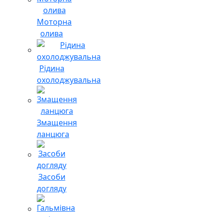
Моторна
олива
Рідина
охолоджувальна
Змащення
ланцюга
Засоби
догляду