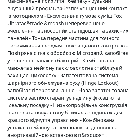
максимальне покриття і безпеку - Вузький
внутрішній профіль забезпечує щільний контакт
із мотоциклом - Ексклюзивна гумова суміш Fox
Ultratac&trade &mdash неперевершене
зчеплення та зносостійкість підошви та захисних
панелей - Тонка передня частина для точного
перемикання передач і покращеного контролю -
Повітряна сітка з обробкою Microban® запобігає
утворенню запахів і бактерій - Комбінована
манжета з нейлону та скловолокна стабілізує й
захищає щиколотку - Запатентована система
шарнірного обмежувача руху (Hinge Lockout)
запобігає гіперрозгинанню - Нова запатентована
система застібок гарантує надійну фіксацію та
ідеальну посадку - Низькопрофільна конструкція
шасі розташовує стопу ближче до підніжок для
кращого відчуття управління - Комбінована
устілка з нейлону та скловолокна, доповнена
амортизаційною вставкою в п&rsquoяті,