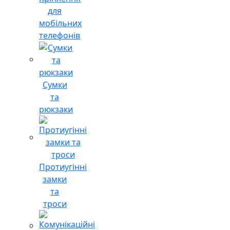
для
мобільних
телефонів
Сумки
та
рюкзаки
Протиугінні
замки
та
троси