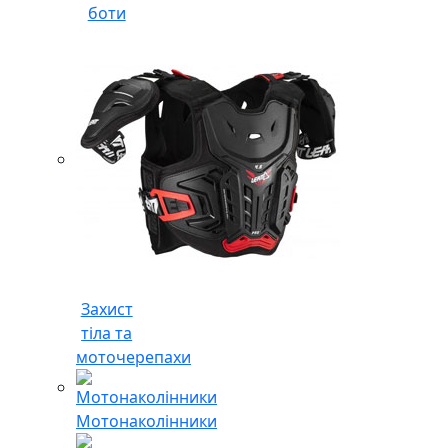
боти
Захист
тіла та
моточерепахи
Мотонаколінники