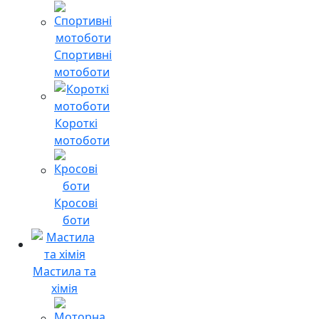
Спортивні
мотоботи
Короткі
мотоботи
Кросові
боти
Мастила та
хімія