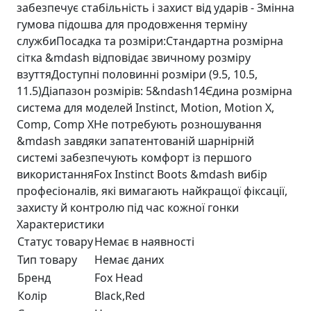
забезпечує стабільність і захист від ударів - Змінна
гумова підошва для продовження терміну
службиПосадка та розміри:Стандартна розмірна
сітка &mdash відповідає звичному розміру
взуттяДоступні половинні розміри (9.5, 10.5,
11.5)Діапазон розмірів: 5&ndash14Єдина розмірна
система для моделей Instinct, Motion, Motion X,
Comp, Comp XНе потребують розношування
&mdash завдяки запатентованій шарнірній
системі забезпечують комфорт із першого
використанняFox Instinct Boots &mdash вибір
професіоналів, які вимагають найкращої фіксації,
захисту й контролю під час кожної гонки
Характеристики
Статус товару
Немає в наявності
Тип товару
Немає даних
Бренд
Fox Head
Колір
Black,Red