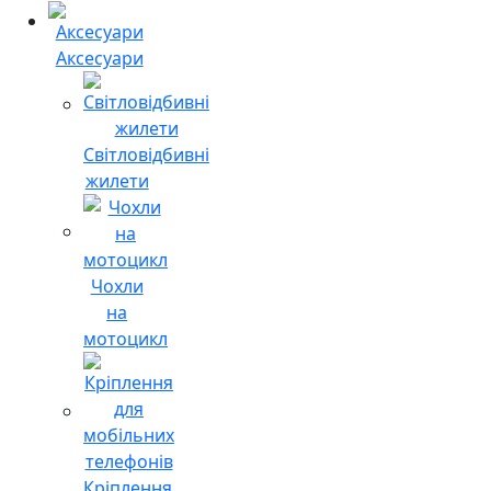
Аксесуари
Світловідбивні
жилети
Чохли
на
мотоцикл
Кріплення