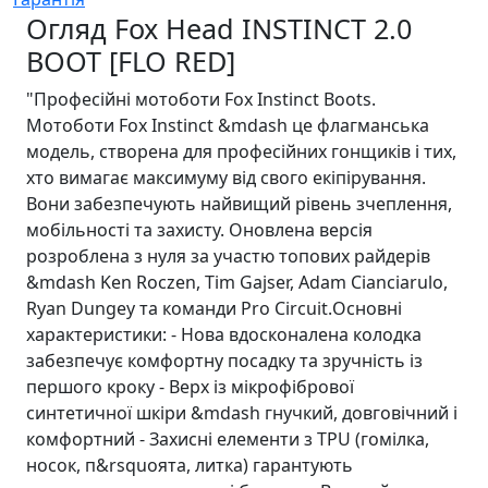
Огляд Fox Head INSTINCT 2.0
BOOT [FLO RED]
"Професійні мотоботи Fox Instinct Boots.
Мотоботи Fox Instinct &mdash це флагманська
модель, створена для професійних гонщиків і тих,
хто вимагає максимуму від свого екіпірування.
Вони забезпечують найвищий рівень зчеплення,
мобільності та захисту. Оновлена версія
розроблена з нуля за участю топових райдерів
&mdash Ken Roczen, Tim Gajser, Adam Cianciarulo,
Ryan Dungey та команди Pro Circuit.Основні
характеристики: - Нова вдосконалена колодка
забезпечує комфортну посадку та зручність із
першого кроку - Верх із мікрофібрової
синтетичної шкіри &mdash гнучкий, довговічний і
комфортний - Захисні елементи з TPU (гомілка,
носок, п&rsquoята, литка) гарантують