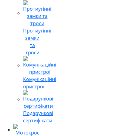
Протиугінні
замки
та
троси
Комунікаційні
пристрої
Подарункові
сертифікати