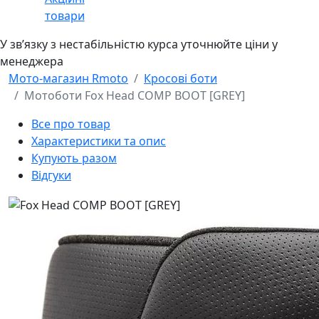
товари
У звʼязку з нестабільністю курса уточнюйте ціни у
менеджера
Мото-магазин Rmoto
Кросові боти
Мотоботи Fox Head COMP BOOT [GREY]
Все про товар
Характеристики та опис
Купують разом
Відгуки