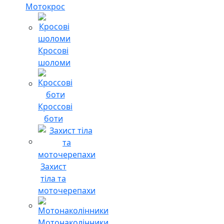
Мотокрос
Кросові
шоломи
Кроссові
боти
Захист
тіла та
моточерепахи
Мотонаколінники