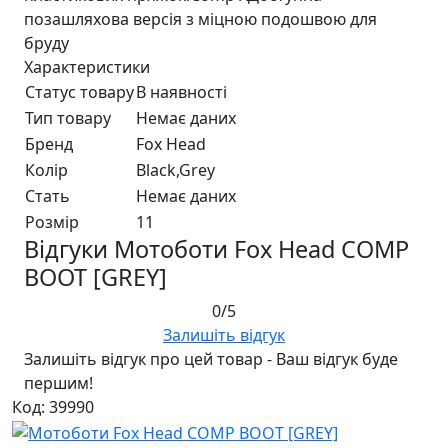
позашляхова версія з мiцною подошвою для
бруду
Характеристики
Статус товару
В наявності
Тип товару
Немає даних
Бренд
Fox Head
Колір
Black,Grey
Стать
Немає даних
Розмір
11
Відгуки Мотоботи Fox Head COMP
BOOT [GREY]
0/5
Залишіть відгук
Залишіть відгук про цей товар - Ваш відгук буде
першим!
Код: 39990