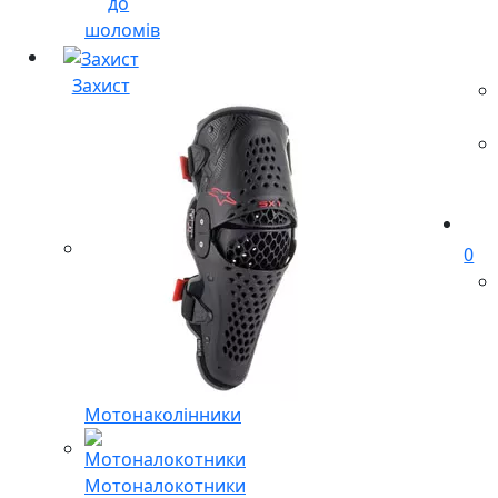
до
шоломів
Захист
0
Мотонаколінники
Мотоналокотники