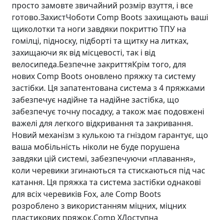
просто замовте звичайний розмір взуття, і все
готово.ЗахистЧоботи Comp Boots захищають ваші
щиколотки та ноги завдяки покриттю ТПУ на
гомілці, підноску, підборті та щитку на литках,
захищаючи як від місцевості, так і від
велосипеда.Безпечне закриттяКрім того, для
нових Comp Boots оновлено пряжку та систему
застібки. Ця запатентована система з 4 пряжками
забезпечує надійне та надійне застібка, що
забезпечує точну посадку, а також має подовжені
важелі для легкого відкривання та закривання.
Новий механізм з кулькою та гніздом гарантує, що
ваша мобільність ніколи не буде порушена
завдяки цій системі, забезпечуючи «плавання»,
коли черевики згинаються та стискаються під час
катання. Ця пряжка та система застібки однакові
для всіх черевиків Fox, але Comp Boots
розроблено з використанням міцних, міцних
пластикових пряжок.Comp ХДоступна