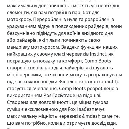
максимальну довговічність і містять усі необхідні
елементи, які вам потрібні в парі бот для
мотокросу. Перероблені з нуля та розроблені з
урахуванням відгуків повсякденних райдерiв, вони
безсумнівно підійдуть для воїнів вихідного дня
або райдерів, які тільки починають свою
мандрівку мотокросом. Завдяки функціям наших
найкращих у своєму класі черевиків Instinct, які
покращують посадку та комфорт, Comp Boots
створені спеціально для райдерiв, які шукають
міцні черевики, на які вони можуть розраховувати
під час кожної поїздки.Зчеплення та контрольЩо
стосується зчеплення, Comp Boots розроблено з
використанням PosiTac&trade на підошві.
Створена для довговічності, ця міцна гумова
суміш є ексклюзивною для Fox і забезпечує
максимальну міцність черевиків &mdash саме те,
що вам потрібно, коли ви отримуєте досвід їзди.