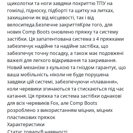
щиколотки та ноги завдяки покриттю ТПУ на
гомілці, підноску, підборті та щитку на литках,
захищаючи як від місцевості, так і від
велосипеда.Безпечне закриттяКрім того, для
нових Comp Boots оновлено пряжку та систему
застібки. Ця запатентована система з 4 пряжками
забезпечує надійне та надійне застібка, що
забезпечує точну посадку, а також має подовжені
важелі для легкого відкривання та закривання.
Новий механізм з кулькою та гніздом гарантує, що
ваша мобільність ніколи не буде порушена
завдяки цій системі, забезпечуючи «плавання»,
коли черевики згинаються та стискаються під час
катання. Ця пряжка та система застібки однакові
для всіх черевиків Fox, але Comp Boots
розроблено з використанням міцних, міцних
пластикових пряжок
Характеристики
Статус товару
В наявності