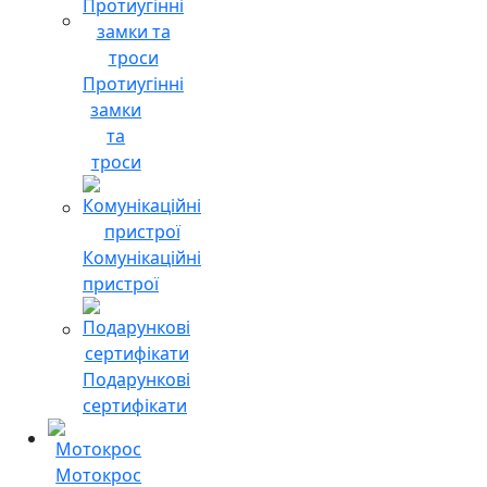
Протиугінні
замки
та
троси
Комунікаційні
пристрої
Подарункові
сертифікати
Мотокрос