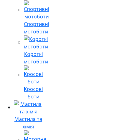
Спортивні
мотоботи
Короткі
мотоботи
Кросові
боти
Мастила та
хімія