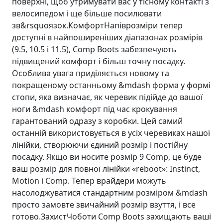
поверхні, щоб утримувати вас у тісному контакті з
велосипедом і ще більше посилювати
зв&rsquoязок.КомфортНапіврозміри тепер
доступні в найпоширеніших діапазонах розмірів
(9.5, 10.5 і 11.5), Comp Boots забезпечують
підвищений комфорт і більш точну посадку.
Особлива увага приділяється новому та
покращеному останньому &mdash форма у формі
стопи, яка визначає, як черевик підійде до вашої
ноги &mdash комфорт під час крокування
гарантований одразу з коробки. Цей самий
останній використовується в усіх черевиках нашої
лінійки, створюючи єдиний розмір і постійну
посадку. Якщо ви носите розмір 9 Comp, це буде
ваш розмір для повної лінійки «reboot»: Instinct,
Motion і Comp. Тепер врайдери можуть
насолоджуватися стандартним розміром &mdash
просто замовте звичайний розмір взуття, і все
готово.ЗахистЧоботи Comp Boots захищають ваші