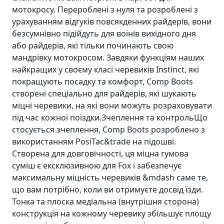
мотокросу. Перероблені з нуля та розроблені з
урахуванням відгуків повсякденних райдерiв, вони
безсумнівно підійдуть для воїнів вихідного дня
або райдерів, які тільки починають свою
мандрівку мотокросом. Завдяки функціям наших
найкращих у своєму класі черевиків Instinct, які
покращують посадку та комфорт, Comp Boots
створені спеціально для райдерiв, які шукають
міцні черевики, на які вони можуть розраховувати
під час кожної поїздки.Зчеплення та контрольЩо
стосується зчеплення, Comp Boots розроблено з
використанням PosiTac&trade на підошві.
Створена для довговічності, ця міцна гумова
суміш є ексклюзивною для Fox і забезпечує
максимальну міцність черевиків &mdash саме те,
що вам потрібно, коли ви отримуєте досвід їзди.
Тонка та плоска медіальна (внутрішня сторона)
конструкція на кожному черевику збільшує площу