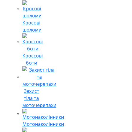
Кросові
шоломи
Кроссові
боти
Захист
тіла та
моточерепахи
Мотонаколінники