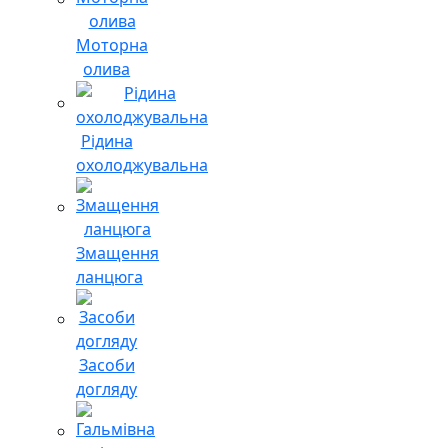
Моторна
олива
Рідина
охолоджувальна
Змащення
ланцюга
Засоби
догляду