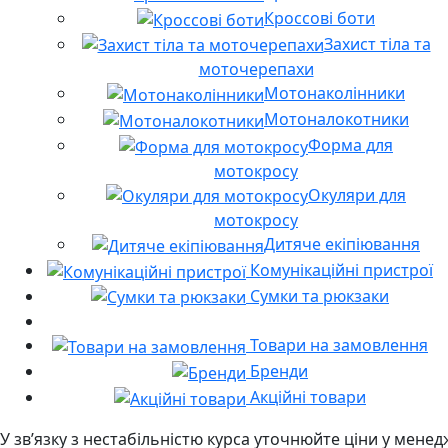
Кроссові боти
Захист тіла та
моточерепахи
Мотонаколінники
Мотоналокотники
Форма для
мотокросу
Окуляри для
мотокросу
Дитяче екіпіювання
Комунікаційні пристрої
Сумки та рюкзаки
Товари на замовлення
Бренди
Акційні товари
У звʼязку з нестабільністю курса уточнюйте ціни у мене