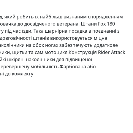
ляд, який робить їх найбільш визнаним спорядженням
новачка до досвідченого ветерана. Штани Fox 180
 під час їзди. Така шарнірна посадка в поєднанні з
 довговічності штанів використовується міцна
 наколінники на обох ногах забезпечують додаткове
ики, щитки та сам мотоцикл.Конструкція Rider Attack
йкі шкіряні наколінники для підвищеної
неперевершену мобільність.Фарбована або
ні до комлекту