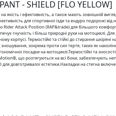
 PANT - SHIELD [FLO YELLOW]
м на якість і ефективність, а також мають зовнішній виг
фективність для спортивної їзди та ендуро подорожі від 
Rider Attack Position (RAP&trade) для більшого комфорту
чує гнучкість і більш природні рухи на мотоциклi. Для
ному корпусі. Термостійкі та стійкі до стирання шкіряні
зношування, зокрема проти сил тертя, таких як наколінн
гономічної посадки на мотоциклі.Термостійкі та зносості
ruMotion®, що розтягуються на всі боки, забезпечують 
D для довготривалої естетики.Накладки на стегна включе