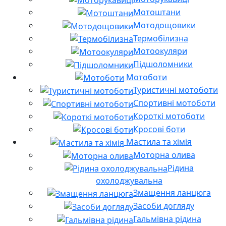
Мотоштани
Мотодощовики
Термобілизна
Мотоокуляри
Підшоломники
Мотоботи
Туристичні мотоботи
Спортивні мотоботи
Короткі мотоботи
Кросові боти
Мастила та хімія
Моторна олива
Рідина
охолоджувальна
Змащення ланцюга
Засоби догляду
Гальмівна рідина