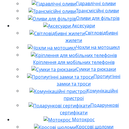
Гідравлічні оливи
Трансмісійні оливи
Оливи для фільтрів
Аксесуари
Світловідбивні
жилети
Чохли на мотоцикл
Кріплення для мобільних телефонів
Сумки та рюкзаки
Протиугінні
замки та троси
Комунікаційні
пристрої
Подарункові
сертифікати
Мотокрос
Кросові шоломи