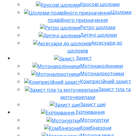
Кросові шоломи
Шоломи
подвійного призначення
Ретро шоломи
Дитячі шоломи
Аксесуари до
шоломів
Захист
Мотонаколінники
Мотоналокотники
Компресійний захист
Захист тіла та
моточерепахи
Захист шиї
Екіпіювання
Мотокуртки
Комбінезони
Моторукавиці