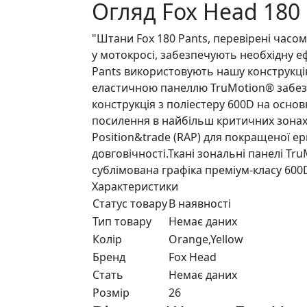
Огляд Fox Head 180
"Штани Fox 180 Pants, перевірені часо
у мотокросі, забезпечують необхідну е
Pants використовують нашу конструкцію 
еластичною панеллю TruMotion® забезпе
конструкція з поліестеру 600D на основ
посилення в найбільш критичних зонах 
Position&trade (RAP) для покращеної ер
довговічності.Ткані зональні панелі T
сублімована графіка преміум-класу 600
Характеристики
Статус товару
В наявності
Тип товару
Немає даних
Колір
Orange,Yellow
Бренд
Fox Head
Стать
Немає даних
Розмір
26