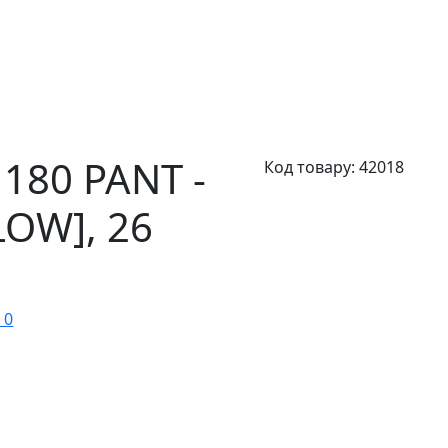
180 PANT -
Код товару:
42018
LOW],
26
 0