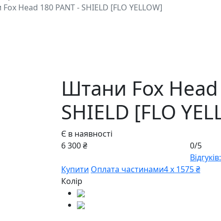
Fox Head 180 PANT - SHIELD [FLO YELLOW]
Штани Fox Head 
SHIELD [FLO YEL
Є в наявності
6 300 ₴
0/5
Відгуків:
Купити
Оплата частинами
4 х 1575 ₴
Колір