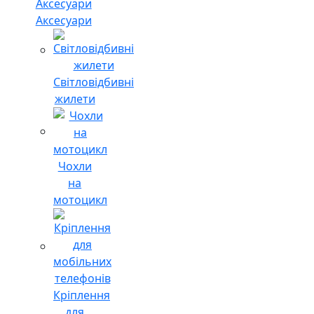
Аксесуари
Світловідбивні
жилети
Чохли
на
мотоцикл
Кріплення
для