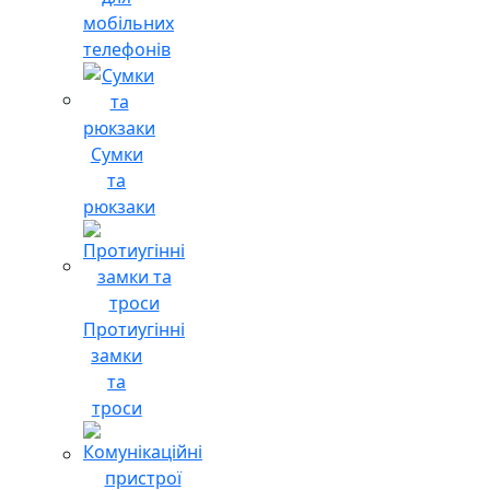
мобільних
телефонів
Сумки
та
рюкзаки
Протиугінні
замки
та
троси