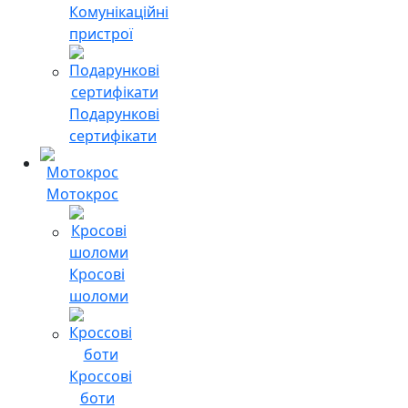
Комунікаційні
пристрої
Подарункові
сертифікати
Мотокрос
Кросові
шоломи
Кроссові
боти