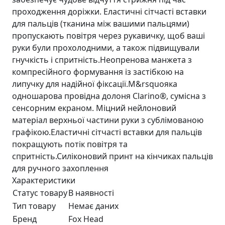
проходження доріжки. Еластичні сітчасті вставки
для пальців (тканина між вашими пальцями)
пропускають повітря через рукавичку, щоб ваші
руки були прохолодними, а також підвищували
гнучкість і спритність.Неопренова манжета з
компресійного формування із застібкою на
липучку для надійної фіксації.М&rsquoяка
одношарова провідна долоня Clarino®, сумісна з
сенсорним екраном. Міцний нейлоновий
матеріал верхньої частини руки з сублімованою
графікою.Еластичні сітчасті вставки для пальців
покращують потік повітря та
спритність.Силіконовий принт на кінчиках пальців
для ручного захоплення
Характеристики
Статус товару
В наявності
Тип товару
Немає даних
Бренд
Fox Head