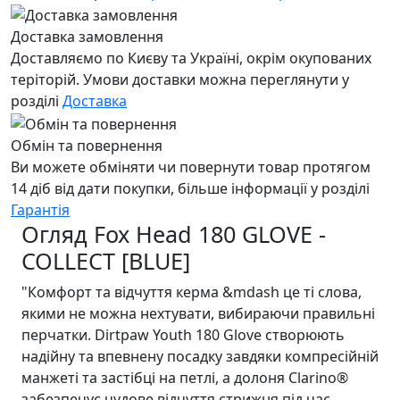
Доставка замовлення
Доставляємо по Києву та Україні, окрім окупованих
теріторій. Умови доставки можна переглянути у
розділі
Доставка
Обмін та повернення
Ви можете обміняти чи повернути товар протягом
14 діб від дати покупки, більше інформації у розділі
Гарантія
Огляд Fox Head 180 GLOVE -
COLLECT [BLUE]
"Комфорт та відчуття керма &mdash це тi слова,
якими не можна нехтувати, вибираючи правильні
перчатки. Dirtpaw Youth 180 Glove створюють
надійну та впевнену посадку завдяки компресійній
манжеті та застібці на петлі, а долоня Clarino®
забезпечує чудове відчуття стрижня під час