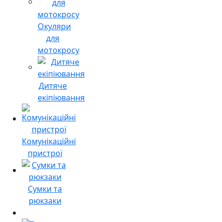
Окуляри
для
мотокросу
Дитяче
екіпіювання
Комунікаційні
пристрої
Сумки та
рюкзаки