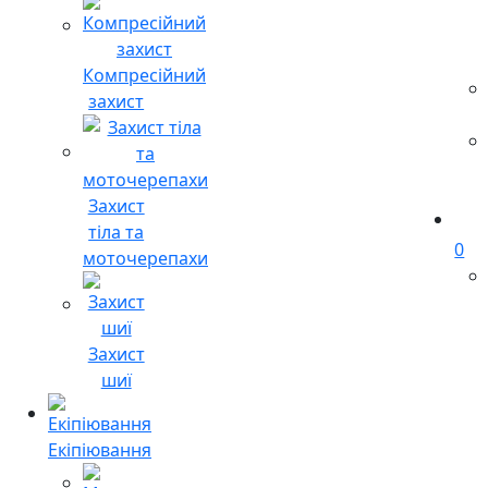
Компресійний
захист
Захист
тіла та
0
моточерепахи
Захист
шиї
Екіпіювання