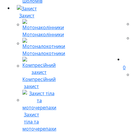
шоломів
Захист
Мотонаколінники
Мотоналокотники
0
Компресійний
захист
Захист
тіла та
моточерепахи