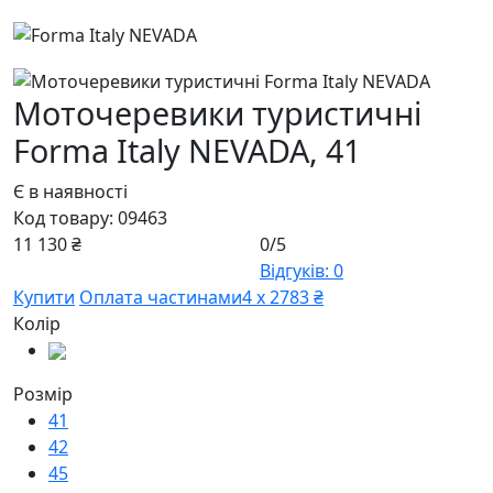
Моточеревики туристичні
Forma Italy NEVADA,
41
Є в наявності
Код товару:
09463
11 130 ₴
0/5
Відгуків: 0
Купити
Оплата частинами
4 х 2783 ₴
Колір
Розмір
41
42
45