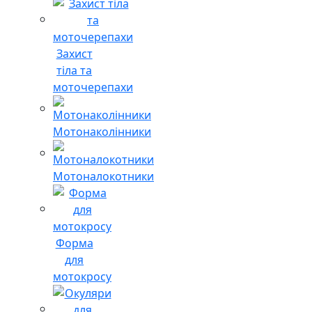
Захист
тіла та
моточерепахи
Мотонаколінники
Мотоналокотники
Форма
для
мотокросу