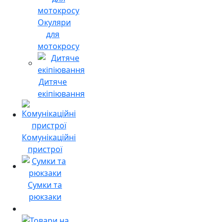
Окуляри
для
мотокросу
Дитяче
екіпіювання
Комунікаційні
пристрої
Сумки та
рюкзаки