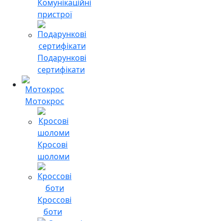
Комунікаційні
пристрої
Подарункові
сертифікати
Мотокрос
Кросові
шоломи
Кроссові
боти