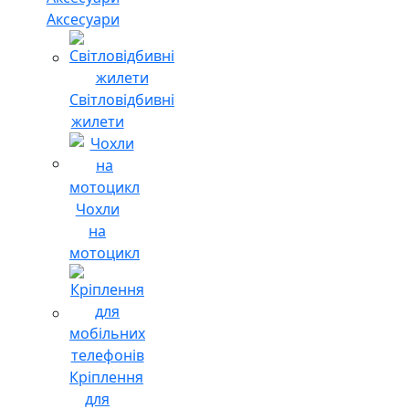
Аксесуари
Світловідбивні
жилети
Чохли
на
мотоцикл
Кріплення
для