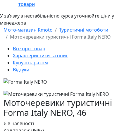
товари
У звʼязку з нестабільністю курса уточнюйте ціни у
менеджера
Мото-магазин Rmoto
Туристичні мотоботи
Моточеревики туристичні Forma Italy NERO
Все про товар
Характеристики та опис
Купують разом
Відгуки
Моточеревики туристичні
Forma Italy NERO,
46
Є в наявності
Код товару:
09462