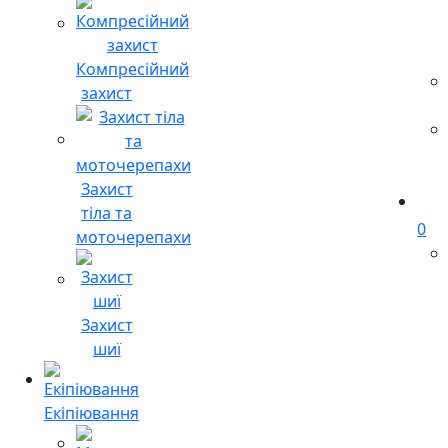
Компресійний
захист
Захист
тіла та
0
моточерепахи
Захист
шиї
Екіпіювання