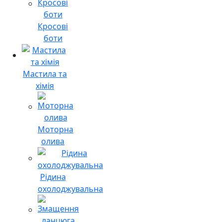
Кросові
боти
Мастила та
хімія
Моторна
олива
Рідина
охолоджувальна