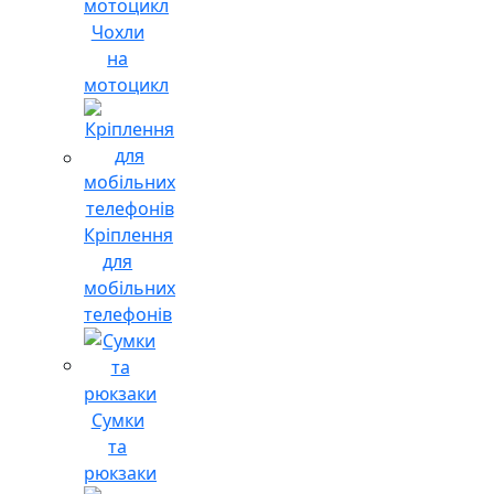
Чохли
на
мотоцикл
Кріплення
для
мобільних
телефонів
Сумки
та
рюкзаки