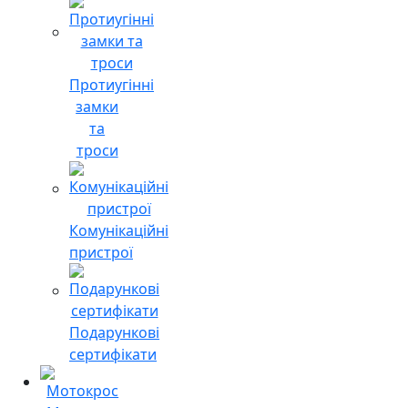
Протиугінні
замки
та
троси
Комунікаційні
пристрої
Подарункові
сертифікати