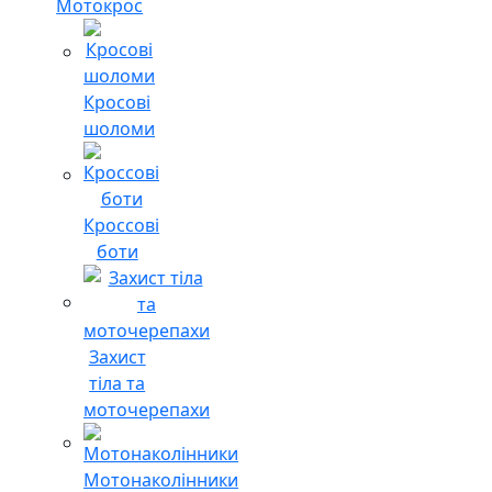
Мотокрос
Кросові
шоломи
Кроссові
боти
Захист
тіла та
моточерепахи
Мотонаколінники