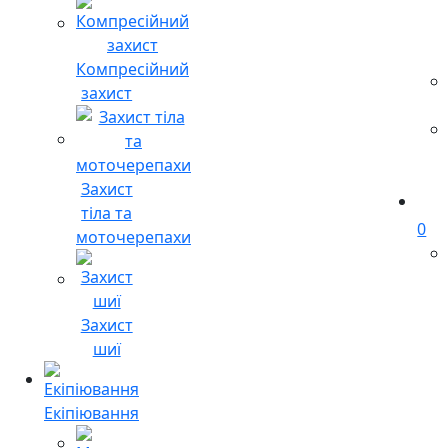
Компресійний
захист
Захист
тіла та
0
моточерепахи
Захист
шиї
Екіпіювання