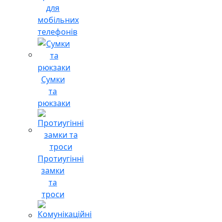
для
мобільних
телефонів
Сумки
та
рюкзаки
Протиугінні
замки
та
троси