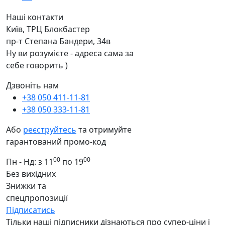
Наші контакти
Київ, ТРЦ Блокбастер
пр-т Степана Бандери, 34в
Ну ви розумієте - адреса сама за
себе говорить )
Дзвоніть нам
+38 050 411-11-81
+38 050 333-11-81
Або
реєструйтесь
та отримуйте
гарантований промо-код
00
00
Пн - Нд: з 11
по 19
Без вихідних
Знижки та
спецпропозиції
Підписатись
Тільки наші підписники дізнаються про супер-ціни і