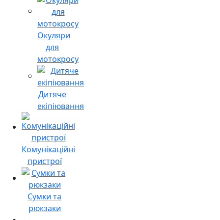
Окуляри
для
мотокросу
Дитяче
екіпіювання
Комунікаційні
пристрої
Сумки та
рюкзаки