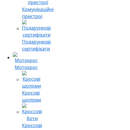
Комунікаційні
пристрої
Подарункові
сертифікати
Мотокрос
Кросові
шоломи
Кроссові