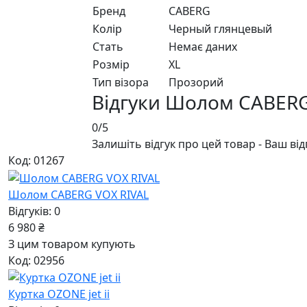
Бренд
CABERG
Колір
Черный глянцевый
Стать
Немає даних
Розмір
XL
Тип візора
Прозорий
Відгуки Шолом CABERG
0/5
Залишіть відгук про цей товар - Ваш ві
Код: 01267
Шолом CABERG VOX RIVAL
Відгуків: 0
6 980 ₴
З цим товаром купують
Код: 02956
Куртка OZONE jet ii