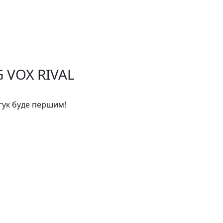
 VOX RIVAL
дгук буде першим!