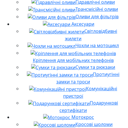
Гідравлічні оливи
Трансмісійні оливи
Оливи для фільтрів
Аксесуари
Світловідбивні
жилети
Чохли на мотоцикл
Кріплення для мобільних телефонів
Сумки та рюкзаки
Протиугінні
замки та троси
Комунікаційні
пристрої
Подарункові
сертифікати
Мотокрос
Кросові шоломи