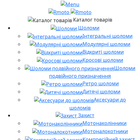
Каталог товарів
Шоломи
Інтегральні шоломи
Модулярні шоломи
Відкриті шоломи
Кросові шоломи
Шоломи
подвійного призначення
Ретро шоломи
Дитячі шоломи
Аксесуари до
шоломів
Захист
Мотонаколінники
Мотоналокотники
Компресійний захист