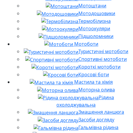
Мотоштани
Мотодощовики
Термобілизна
Мотоокуляри
Підшоломники
Мотоботи
Туристичні мотоботи
Спортивні мотоботи
Короткі мотоботи
Кросові боти
Мастила та хімія
Моторна олива
Рідина
охолоджувальна
Змащення ланцюга
Засоби догляду
Гальмівна рідина