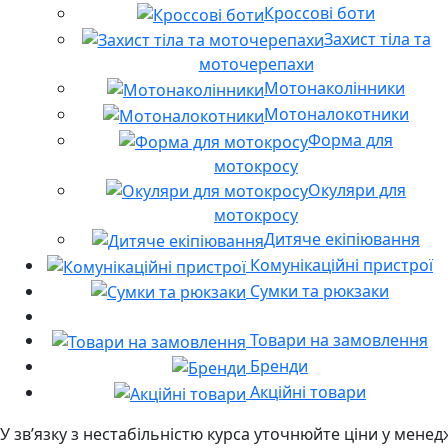
Кроссові боти
Захист тіла та
моточерепахи
Мотонаколінники
Мотоналокотники
Форма для
мотокросу
Окуляри для
мотокросу
Дитяче екіпіювання
Комунікаційні пристрої
Сумки та рюкзаки
Товари на замовлення
Бренди
Акційні товари
У звʼязку з нестабільністю курса уточнюйте ціни у мене