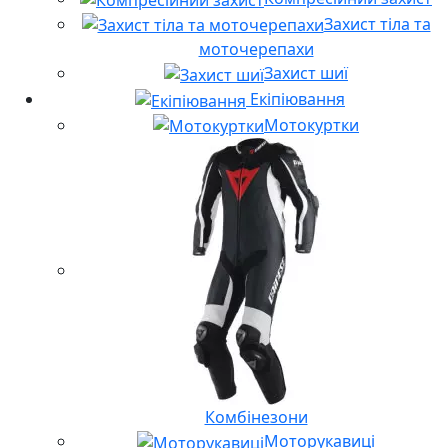
Захист тіла та
моточерепахи
Захист шиї
Екіпіювання
Мотокуртки
Комбінезони
Моторукавиці