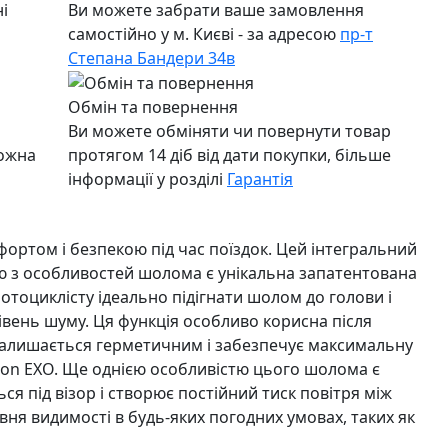
і
Ви можете забрати ваше замовлення
самостійно у м. Києві - за адресою
пр-т
Степана Бандери 34в
Обмін та повернення
Ви можете обміняти чи повернути товар
можна
протягом 14 діб від дати покупки, більше
інформації у розділі
Гарантія
ртом і безпекою під час поїздок. Цей інтегральний
ю з особливостей шолома є унікальна запатентована
мотоциклісту ідеально підігнати шолом до голови і
івень шуму. Ця функція особливо корисна після
м залишається герметичним і забезпечує максимальну
pion EXO. Ще однією особливістю цього шолома є
ся під візор і створює постійний тиск повітря між
вня видимості в будь-яких погодних умовах, таких як