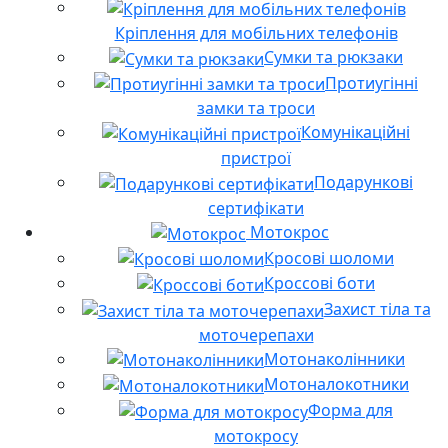
Кріплення для мобільних телефонів
Сумки та рюкзаки
Протиугінні
замки та троси
Комунікаційні
пристрої
Подарункові
сертифікати
Мотокрос
Кросові шоломи
Кроссові боти
Захист тіла та
моточерепахи
Мотонаколінники
Мотоналокотники
Форма для
мотокросу