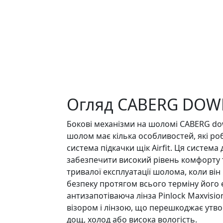
Огляд CABERG DO
Бокові механізми на шоломі CABERG do
шолом має кілька особливостей, які р
система підкачки щік Airfit. Ця систем
забезпечити високий рівень комфорту т
тривалої експлуатації шолома, коли ві
безпеку протягом всього терміну його 
антизапотіваюча лінза Pinlock Maxvisio
візором і лінзою, що перешкоджає утво
дощ, холод або висока вологість.