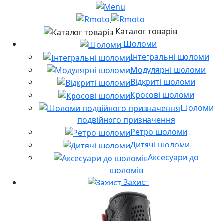
Каталог товарів
Шоломи
Інтегральні шоломи
Модулярні шоломи
Відкриті шоломи
Кросові шоломи
Шоломи
подвійного призначення
Ретро шоломи
Дитячі шоломи
Аксесуари до
шоломів
Захист