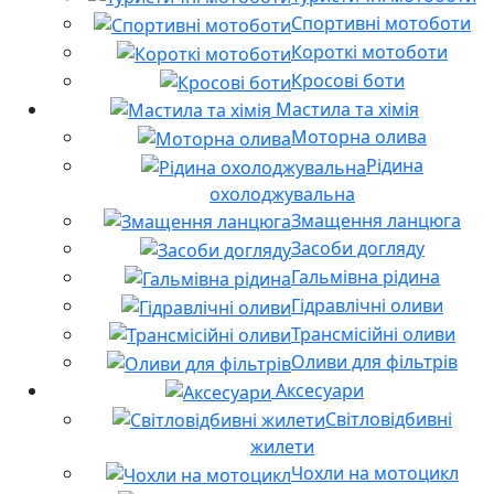
Спортивні мотоботи
Короткі мотоботи
Кросові боти
Мастила та хімія
Моторна олива
Рідина
охолоджувальна
Змащення ланцюга
Засоби догляду
Гальмівна рідина
Гідравлічні оливи
Трансмісійні оливи
Оливи для фільтрів
Аксесуари
Світловідбивні
жилети
Чохли на мотоцикл