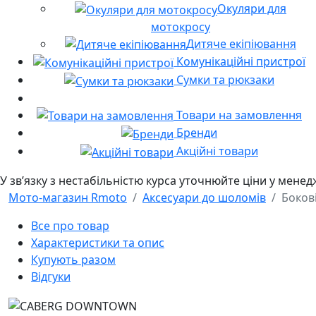
Окуляри для
мотокросу
Дитяче екіпіювання
Комунікаційні пристрої
Сумки та рюкзаки
Товари на замовлення
Бренди
Акційні товари
У звʼязку з нестабільністю курса уточнюйте ціни у мене
Мото-магазин Rmoto
Аксесуари до шоломів
Боков
Все про товар
Характеристики та опис
Купують разом
Відгуки