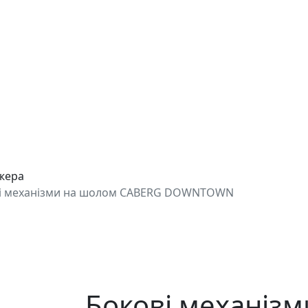
джера
і механізми на шолом CABERG DOWNTOWN
Бокові механіз