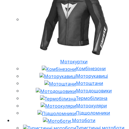
Мотокуртки
Комбінезони
Моторукавиці
Мотоштани
Мотодощовики
Термобілизна
Мотоокуляри
Підшоломники
Мотоботи
Туристичні мотоботи