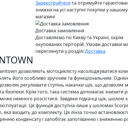
Зареєструйтеся
та отримуйте гарантован
знижки на усі наступні покупки у нашому
магазині
Доставка замовлення
Доставляємо по Києву та Україні, окрім
окупованих теріторій. Умови доставки 
переглянути у розділі
Доставка
WNTOWN
wntown дозволяють мотоциклісту насолоджуватися комфо
облять його особливо зручним та функціональним. Одніє
а дозволяє регулювати ступінь накачки щік, що дозволяє 
а безпеки. Крім того, така система допомагає знизити р
н може немного розсістися. Завдяки підкачці щік, шоло
експлуатації. Ця функція доступна лише у шоломах Scor
n, яка входить до комплекту. Ця лінза точно встановлюєть
ренню конденсату і запобігає запотіванню і зниженню рі