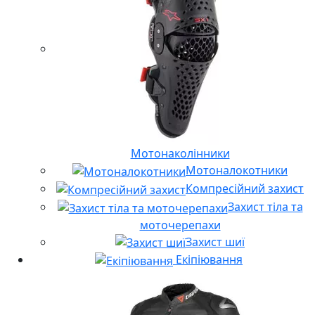
Мотонаколінники
Мотоналокотники
Компресійний захист
Захист тіла та
моточерепахи
Захист шиї
Екіпіювання