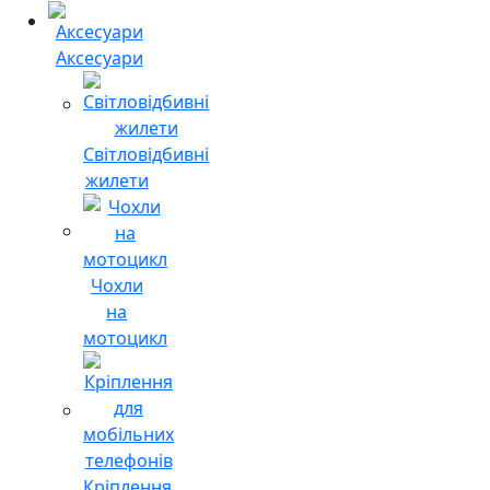
Аксесуари
Світловідбивні
жилети
Чохли
на
мотоцикл
Кріплення