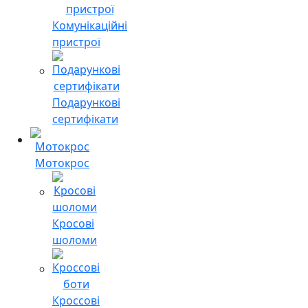
Комунікаційні
пристрої
Подарункові
сертифікати
Мотокрос
Кросові
шоломи
Кроссові