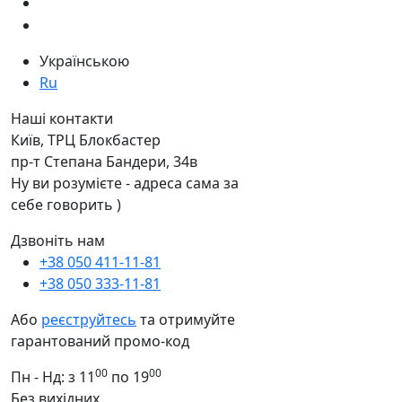
Українською
Ru
Наші контакти
Київ, ТРЦ Блокбастер
пр-т Степана Бандери, 34в
Ну ви розумієте - адреса сама за
себе говорить )
Дзвоніть нам
+38 050 411-11-81
+38 050 333-11-81
Або
реєструйтесь
та отримуйте
гарантований промо-код
00
00
Пн - Нд: з 11
по 19
Без вихідних