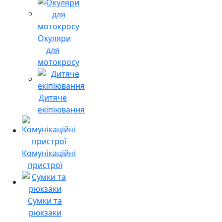
Окуляри
для
мотокросу
Дитяче
екіпіювання
Комунікаційні
пристрої
Сумки та
рюкзаки