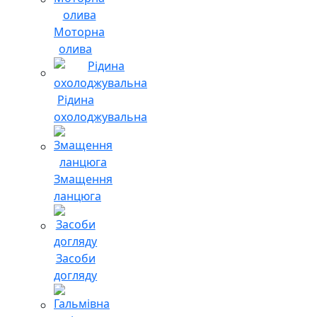
Моторна
олива
Рідина
охолоджувальна
Змащення
ланцюга
Засоби
догляду