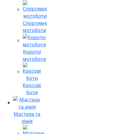
Спортивні
мотоботи
Короткі
мотоботи
Кросові
боти
Мастила та
хімія