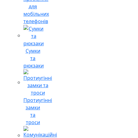
для
мобільних
телефонів
Сумки
та
рюкзаки
Протиугінні
замки
та
троси