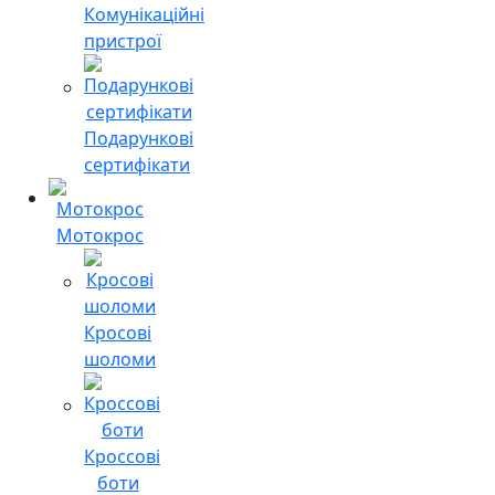
Комунікаційні
пристрої
Подарункові
сертифікати
Мотокрос
Кросові
шоломи
Кроссові
боти