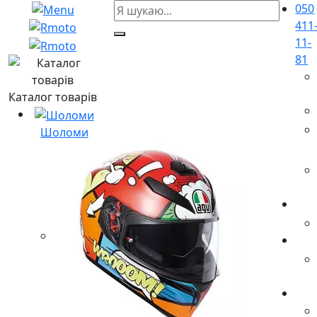
050
411
11-
81
Каталог товарів
Шоломи