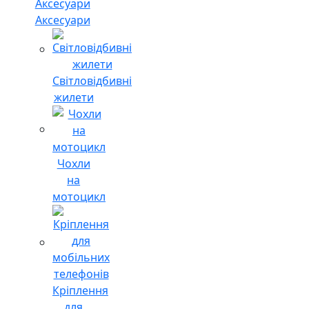
Аксесуари
Світловідбивні
жилети
Чохли
на
мотоцикл
Кріплення
для