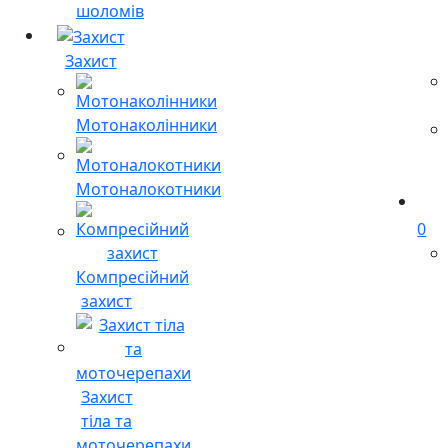
шоломів
Захист
Мотонаколінники
Мотоналокотники
0
Компресійний
захист
Захист
тіла та
моточерепахи