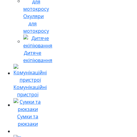
Окуляри
для
мотокросу
Дитяче
екіпіювання
Комунікаційні
пристрої
Сумки та
рюкзаки