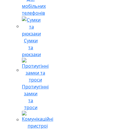
мобільних
телефонів
Сумки
та
рюкзаки
Протиугінні
замки
та
троси