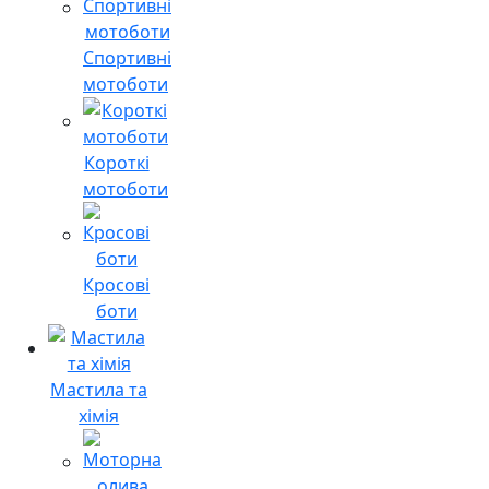
Спортивні
мотоботи
Короткі
мотоботи
Кросові
боти
Мастила та
хімія