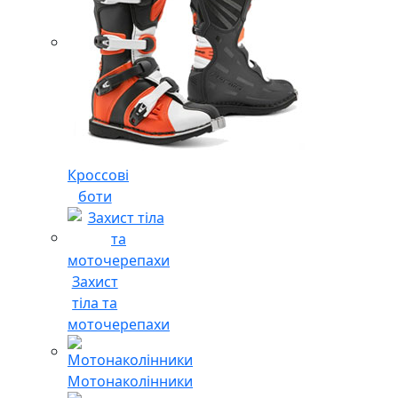
Кроссові
боти
Захист
тіла та
моточерепахи
Мотонаколінники