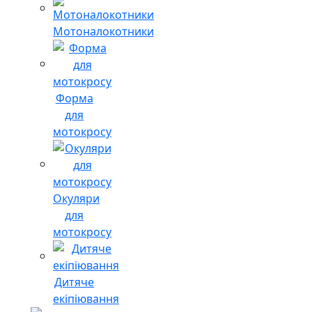
Мотоналокотники
Форма
для
мотокросу
Окуляри
для
мотокросу
Дитяче
екіпіювання