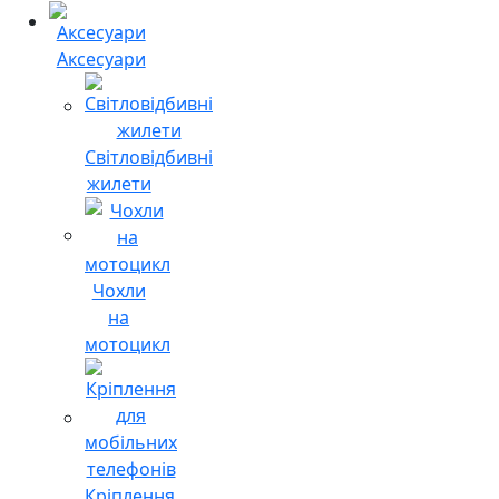
Аксесуари
Світловідбивні
жилети
Чохли
на
мотоцикл
Кріплення