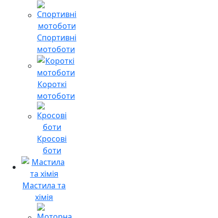
Спортивні
мотоботи
Короткі
мотоботи
Кросові
боти
Мастила та
хімія