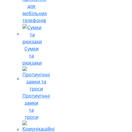
для
мобільних
телефонів
Сумки
та
рюкзаки
Протиугінні
замки
та
троси