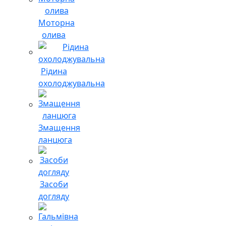
Моторна
олива
Рідина
охолоджувальна
Змащення
ланцюга
Засоби
догляду