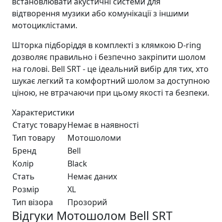
встановлювати акустичні системи для
відтворення музики або комунікації з іншими
мотоциклістами.
Шторка підборіддя в комплекті з клямкою D-ring
дозволяє правильно і безпечно закріпити шолом
на голові. Bell SRT - це ідеальний вибір для тих, хто
шукає легкий та комфортний шолом за доступною
ціною, не втрачаючи при цьому якості та безпеки.
Характеристики
Статус товару
Немає в наявності
Тип товару
Мотошоломи
Бренд
Bell
Колір
Black
Стать
Немає даних
Розмір
XL
Тип візора
Прозорий
Відгуки Мотошолом Bell SRT