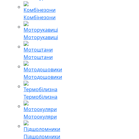
Комбінезони
Моторукавиці
Мотоштани
Мотодощовики
Термобілизна
Мотоокуляри
Підшоломники