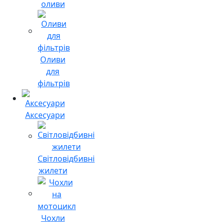
оливи
Оливи
для
фільтрів
Аксесуари
Світловідбивні
жилети
Чохли