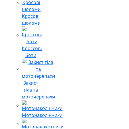
Кросові
шоломи
Кроссові
боти
Захист
тіла та
моточерепахи
Мотонаколінники