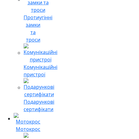
Протиугінні
замки
та
троси
Комунікаційні
пристрої
Подарункові
сертифікати
Мотокрос