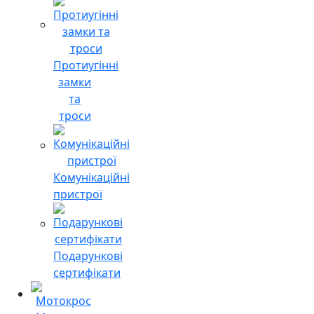
Протиугінні
замки
та
троси
Комунікаційні
пристрої
Подарункові
сертифікати