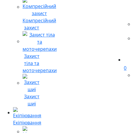
Компресійний
захист
Захист
тіла та
0
моточерепахи
Захист
шиї
Екіпіювання