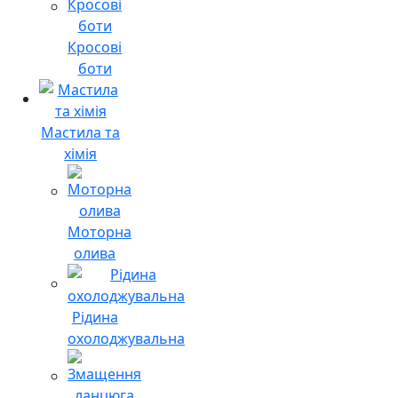
Кросові
боти
Мастила та
хімія
Моторна
олива
Рідина
охолоджувальна