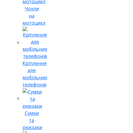
Чохли
на
мотоцикл
Кріплення
для
мобільних
телефонів
Сумки
та
рюкзаки