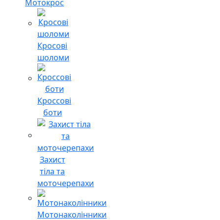
Мотокрос
Кросові
шоломи
Кроссові
боти
Захист
тіла та
моточерепахи
Мотонаколінники