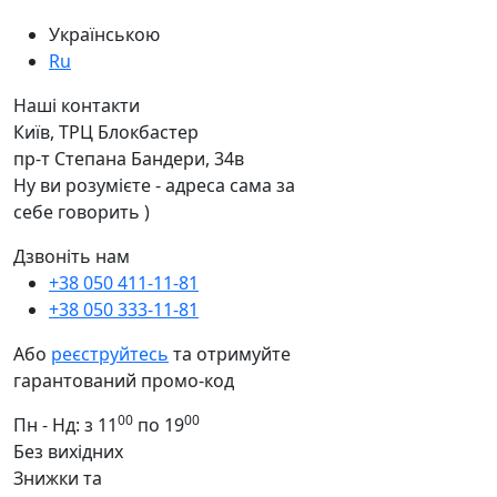
Українською
Ru
Наші контакти
Київ, ТРЦ Блокбастер
пр-т Степана Бандери, 34в
Ну ви розумієте - адреса сама за
себе говорить )
Дзвоніть нам
+38 050 411-11-81
+38 050 333-11-81
Або
реєструйтесь
та отримуйте
гарантований промо-код
00
00
Пн - Нд: з 11
по 19
Без вихідних
Знижки та