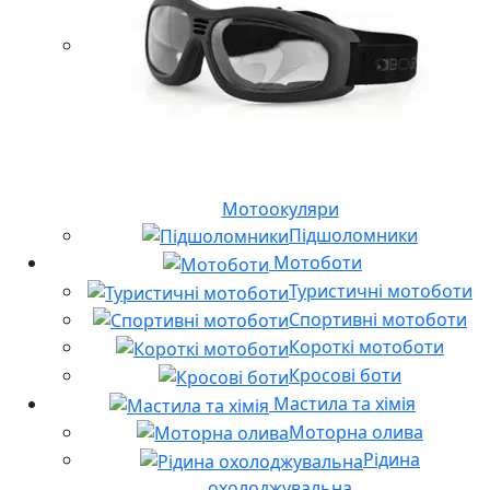
Мотоокуляри
Підшоломники
Мотоботи
Туристичні мотоботи
Спортивні мотоботи
Короткі мотоботи
Кросові боти
Мастила та хімія
Моторна олива
Рідина
охолоджувальна