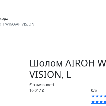
джера
OH WRAAAP VISION
Шолом AIROH 
VISION,
L
Є в наявності
10 017 ₴
0/5
★★★
★★★