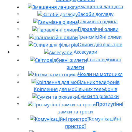
Змащення ланцюга
Засоби догляду
Гальмівна рідина
Гідравлічні оливи
Трансмісійні оливи
Оливи для фільтрів
Аксесуари
Світловідбивні
жилети
Чохли на мотоцикл
Кріплення для мобільних телефонів
Сумки та рюкзаки
Протиугінні
замки та троси
Комунікаційні
пристрої