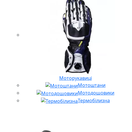
Моторукавиці
Мотоштани
Мотодощовики
Термобілизна