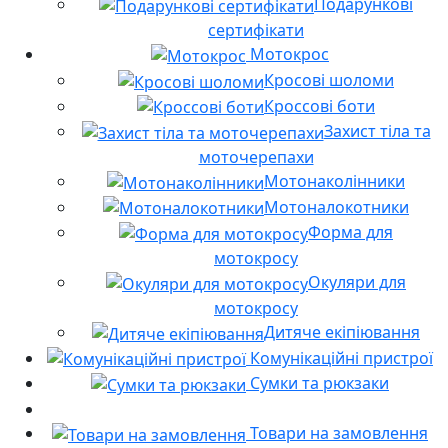
Подарункові
сертифікати
Мотокрос
Кросові шоломи
Кроссові боти
Захист тіла та
моточерепахи
Мотонаколінники
Мотоналокотники
Форма для
мотокросу
Окуляри для
мотокросу
Дитяче екіпіювання
Комунікаційні пристрої
Сумки та рюкзаки
Товари на замовлення