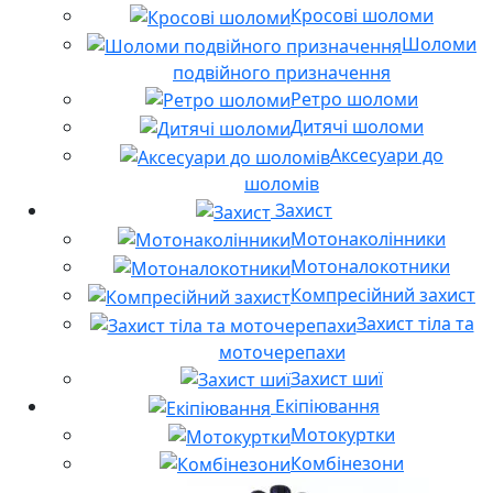
Кросові шоломи
Шоломи
подвійного призначення
Ретро шоломи
Дитячі шоломи
Аксесуари до
шоломів
Захист
Мотонаколінники
Мотоналокотники
Компресійний захист
Захист тіла та
моточерепахи
Захист шиї
Екіпіювання
Мотокуртки
Комбінезони