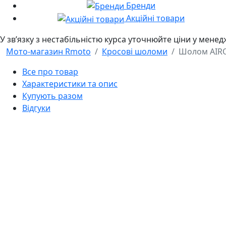
Бренди
Акційні товари
У звʼязку з нестабільністю курса уточнюйте ціни у мене
Мото-магазин Rmoto
Кросові шоломи
Шолом AIR
Все про товар
Характеристики та опис
Купують разом
Відгуки