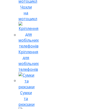
Чохли
на
мотоцикл
Кріплення
для
мобільних
телефонів
Сумки
та
рюкзаки