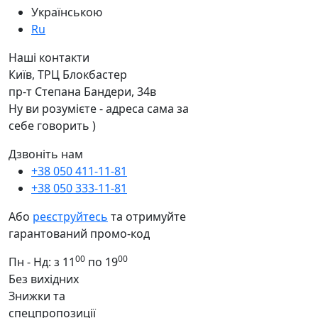
Українською
Ru
Наші контакти
Київ, ТРЦ Блокбастер
пр-т Степана Бандери, 34в
Ну ви розумієте - адреса сама за
себе говорить )
Дзвоніть нам
+38 050 411-11-81
+38 050 333-11-81
Або
реєструйтесь
та отримуйте
гарантований промо-код
00
00
Пн - Нд: з 11
по 19
Без вихідних
Знижки та
спецпропозиції