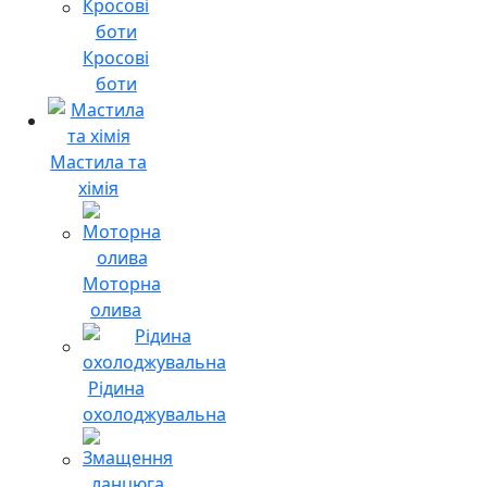
Кросові
боти
Мастила та
хімія
Моторна
олива
Рідина
охолоджувальна