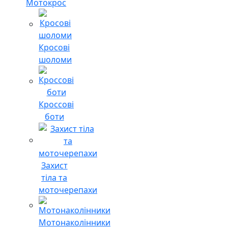
Мотокрос
Кросові
шоломи
Кроссові
боти
Захист
тіла та
моточерепахи
Мотонаколінники