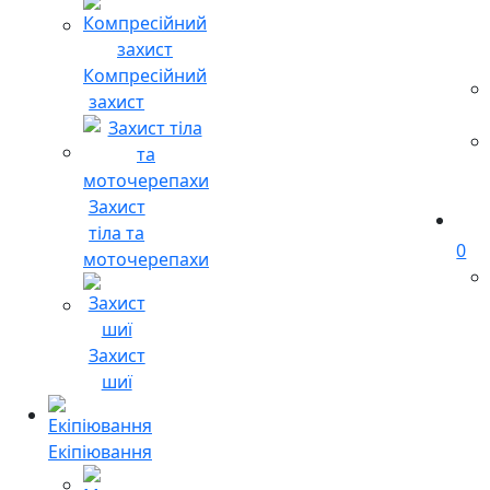
Компресійний
захист
Захист
тіла та
0
моточерепахи
Захист
шиї
Екіпіювання