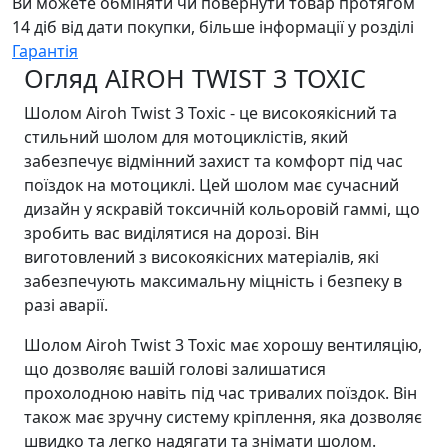
Ви можете обміняти чи повернути товар протягом
14 діб від дати покупки, більше інформації у розділі
Гарантія
Огляд AIROH TWIST 3 TOXIC
Шолом Airoh Twist 3 Toxic - це високоякісний та
стильний шолом для мотоциклістів, який
забезпечує відмінний захист та комфорт під час
поїздок на мотоциклі. Цей шолом має сучасний
дизайн у яскравій токсичній кольоровій гаммі, що
зробить вас виділятися на дорозі. Він
виготовлений з високоякісних матеріалів, які
забезпечують максимальну міцність і безпеку в
разі аварії.
Шолом Airoh Twist 3 Toxic має хорошу вентиляцію,
що дозволяє вашій голові залишатися
прохолодною навіть під час тривалих поїздок. Він
також має зручну систему кріплення, яка дозволяє
швидко та легко надягати та знімати шолом.