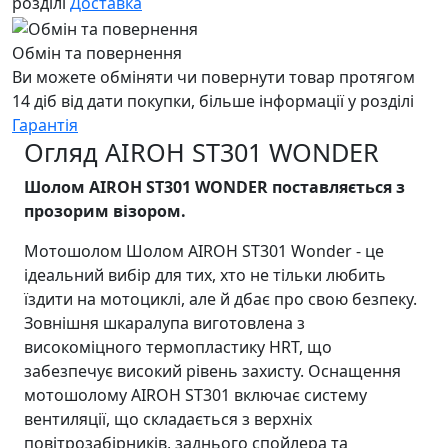
розділі
Доставка
Обмін та повернення
Ви можете обміняти чи повернути товар протягом
14 діб від дати покупки, більше інформації у розділі
Гарантія
Огляд AIROH ST301 WONDER
Шолом AIROH ST301 WONDER поставляється з
прозорим візором.
Мотошолом Шолом AIROH ST301 Wonder - це
ідеальний вибір для тих, хто не тільки любить
їздити на мотоциклі, але й дбає про свою безпеку.
Зовнішня шкаралупа виготовлена з
високоміцного термопластику HRT, що
забезпечує високий рівень захисту. Оснащення
мотошолому AIROH ST301 включає систему
вентиляції, що складається з верхніх
повітрозабірників, заднього спойлера та