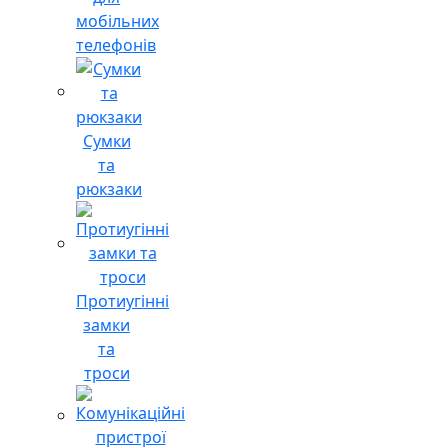
мобільних
телефонів
Сумки
та
рюкзаки
Протиугінні
замки
та
троси