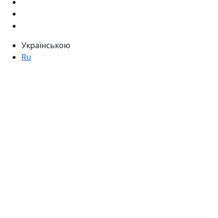
Українською
Ru
Наші контакти
Київ, ТРЦ Блокбастер
пр-т Степана Бандери, 34в
Ну ви розумієте - адреса сама за
себе говорить )
Дзвоніть нам
+38 050 411-11-81
+38 050 333-11-81
Або
реєструйтесь
та отримуйте
гарантований промо-код
00
00
Пн - Нд: з 11
по 19