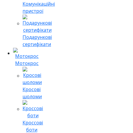
Комунікаційні
пристрої
Подарункові
сертифікати
Мотокрос
Кросові
шоломи
Кроссові
боти