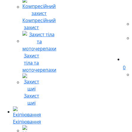
Компресійний
захист
Захист
тіла та
0
моточерепахи
Захист
шиї
Екіпіювання