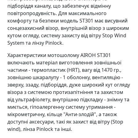
підборіддя каналу, що забезпечує відмінну
повітропродувність. Для максимального
комфорту та безпеки модель ST301 має висувний
сонцезахисний візор, внутрішній візор з широким
кутом огляду, систему захисту від вітру Stop Wind
System та лінзу Pinlock.
Характеристики мотошолому AIROH ST301
включають матеріал виготовлення зовнішньої
частини - термопластик (HRT), вагу від 1470 гр.,
зовнішню шкаралупу - 1 оболонку, вентиляцію -
зверху, ззаду, підборіддя, дуже широкий кут огляду
візора з системою протизапітніння та захистом
від ультрафіолету, внутрішню підкладку - знімну та
миється, гіпоалергенну систему утримання -
мікрометричну, кільце "Анти-злодій", а також
доступні аксесуари, такі як захист від вітру (Stop
wind), лінза Pinlock та інші.