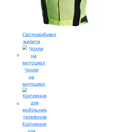
Світловідбивні
жилети
Чохли
на
мотоцикл
Кріплення
для