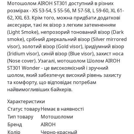
Мотошолом AIROH ST301 доступний в різних
розмірах - XS 53-54, S 55-56, M 57-58, L 59-60, XL 61-
62, XXL 63. Крім того, можна придбати додаткові
аксесуари, такі як візор з легким затемненням
(Light Smoke), непрозорий тонований візор (Dark
smoke), срібний дзеркальний візор (Silver mirrored
visor), золотий візор (Gold visor), іридіумний візор
(Iridium visor), синій візор (Blue visor), захист носа
(Nose cover). Узагалі, мотошолом Шолом AIROH
ST301 Wonder - це високоякісний і зручний
шолом, який забезпечує високий рівень захисту
та комфорту, що відповідає потребам
найвимогливіших байкерів.
Характеристики
Статус товару
Немає в наявності
Тип товару
Мотошоломи
Бренд
AIROH
Колір
Черно-красный