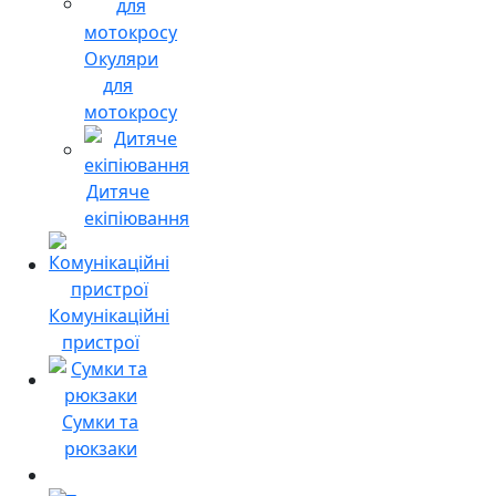
Окуляри
для
мотокросу
Дитяче
екіпіювання
Комунікаційні
пристрої
Сумки та
рюкзаки