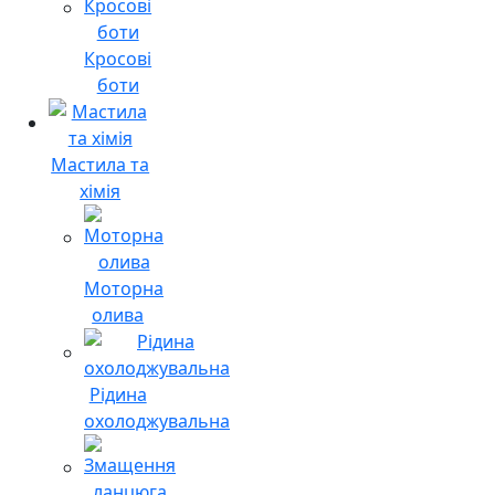
Кросові
боти
Мастила та
хімія
Моторна
олива
Рідина
охолоджувальна