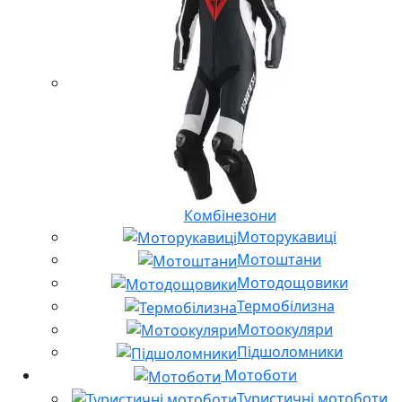
Комбінезони
Моторукавиці
Мотоштани
Мотодощовики
Термобілизна
Мотоокуляри
Підшоломники
Мотоботи
Туристичні мотоботи