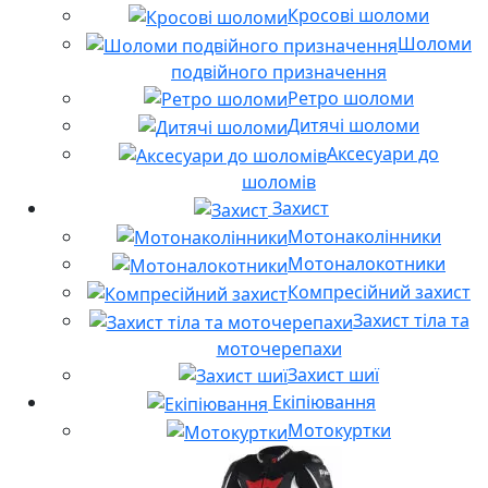
Кросові шоломи
Шоломи
подвійного призначення
Ретро шоломи
Дитячі шоломи
Аксесуари до
шоломів
Захист
Мотонаколінники
Мотоналокотники
Компресійний захист
Захист тіла та
моточерепахи
Захист шиї
Екіпіювання
Мотокуртки