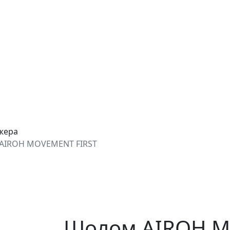
джера
AIROH MOVEMENT FIRST
Шолом AIROH 