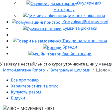
Окуляри для
мотокросу
Дитяче екіпіювання
Комунікаційні пристрої
Сумки та рюкзаки
Товари на замовлення
Бренди
Акційні товари
У звʼязку з нестабільністю курса уточнюйте ціни у мене
Мото-магазин Rmoto
Інтегральні шоломи
Шолом 
Все про товар
Характеристики та опис
Купують разом
Відгуки