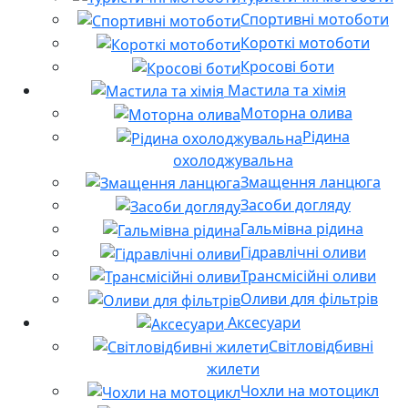
Спортивні мотоботи
Короткі мотоботи
Кросові боти
Мастила та хімія
Моторна олива
Рідина
охолоджувальна
Змащення ланцюга
Засоби догляду
Гальмівна рідина
Гідравлічні оливи
Трансмісійні оливи
Оливи для фільтрів
Аксесуари
Світловідбивні
жилети
Чохли на мотоцикл