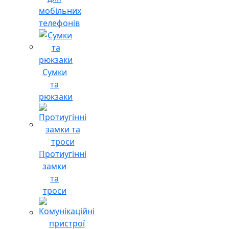
мобільних
телефонів
Сумки
та
рюкзаки
Протиугінні
замки
та
троси