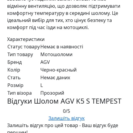
відмінну вентиляцію, що дозволяє підтримувати
комфортну температуру в середині шолому. Це
ідеальний вибір для тих, хто цінує безпеку та
комфорт під час їзди на мотоциклі.
Характеристики
Статус товару
Немає в наявності
Тип товару
Мотошоломи
Бренд
AGV
Колір
Черно-красный
Стать
Немає даних
Розмір
L
Тип візора
Прозорий
Відгуки Шолом AGV K5 S TEMPEST
0/5
Залишіть відгук
Залишіть відгук про цей товар - Ваш відгук буде
першим!