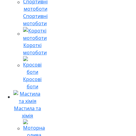
Спортивні
мотоботи
Короткі
мотоботи
Кросові
боти
Мастила та
хімія