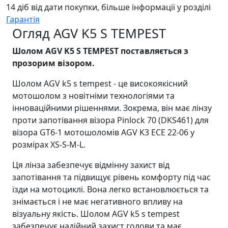
14 діб від дати покупки, більше інформації у розділі
Гарантія
Огляд AGV K5 S TEMPEST
Шолом AGV K5 S TEMPEST поставляється з
прозорим візором.
Шолом AGV k5 s tempest - це високоякісний
мотошолом з новітніми технологіями та
інноваційними рішеннями. Зокрема, він має лінзу
проти запотівання візора Pinlock 70 (DKS461) для
візора GT6-1 мотошоломів AGV K3 ECE 22-06 у
розмірах XS-S-M-L.
Ця лінза забезпечує відмінну захист від
запотівання та підвищує рівень комфорту під час
їзди на мотоциклі. Вона легко встановлюється та
знімається і не має негативного впливу на
візуальну якість. Шолом AGV k5 s tempest
забезпечує надійний захист голови та має