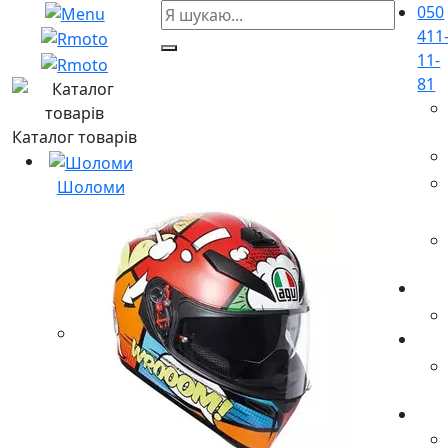
050
411
11-
81
Каталог товарів
Шоломи