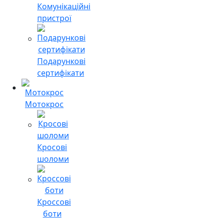
Комунікаційні
пристрої
Подарункові
сертифікати
Мотокрос
Кросові
шоломи
Кроссові
боти