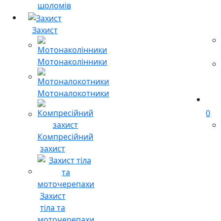
шоломів
Захист
Мотонаколінники
Мотоналокотники
0
Компресійний
захист
Захист
тіла та
моточерепахи