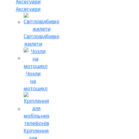
Аксесуари
Світловідбивні
жилети
Чохли
на
мотоцикл
Кріплення
для