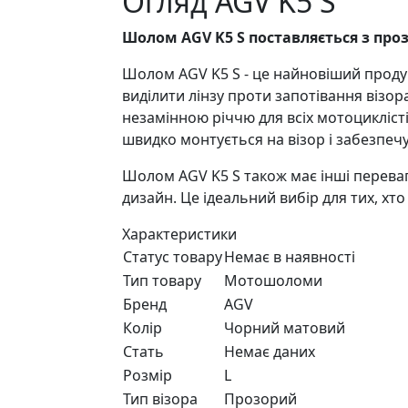
Огляд AGV K5 S
Шолом AGV K5 S поставляється з про
Шолом AGV K5 S - це найновіший проду
виділити лінзу проти запотівання візора
незамінною річчю для всіх мотоциклістів
швидко монтується на візор і забезпечу
Шолом AGV K5 S також має інші переваги
дизайн. Це ідеальний вибір для тих, хто
Характеристики
Статус товару
Немає в наявності
Тип товару
Мотошоломи
Бренд
AGV
Колір
Чорний матовий
Стать
Немає даних
Розмір
L
Тип візора
Прозорий