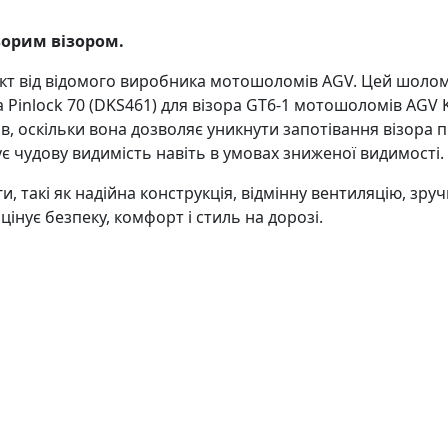
зорим візором.
кт від відомого виробника мотошоломів AGV. Цей шолом 
 Pinlock 70 (DKS461) для візора GT6-1 мотошоломів AGV K3
, оскільки вона дозволяє уникнути запотівання візора під
є чудову видимість навіть в умовах зниженої видимості.
, такі як надійна конструкція, відмінну вентиляцію, зруч
 цінує безпеку, комфорт і стиль на дорозі.