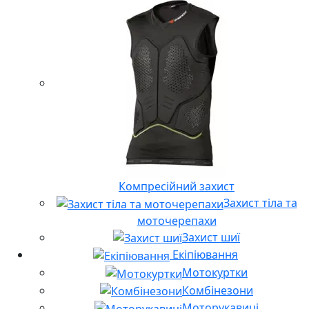
Компресійний захист
Захист тіла та
моточерепахи
Захист шиї
Екіпіювання
Мотокуртки
Комбінезони
Моторукавиці