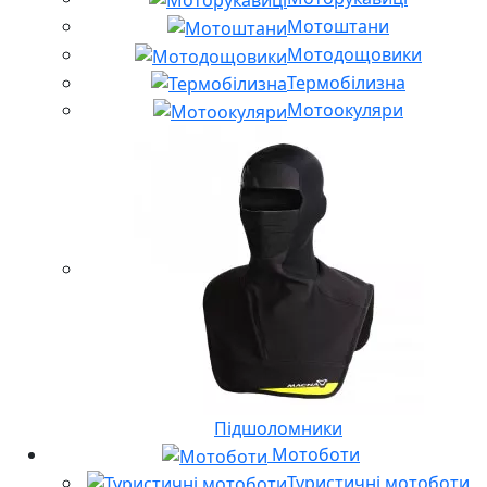
Мотоштани
Мотодощовики
Термобілизна
Мотоокуляри
Підшоломники
Мотоботи
Туристичні мотоботи