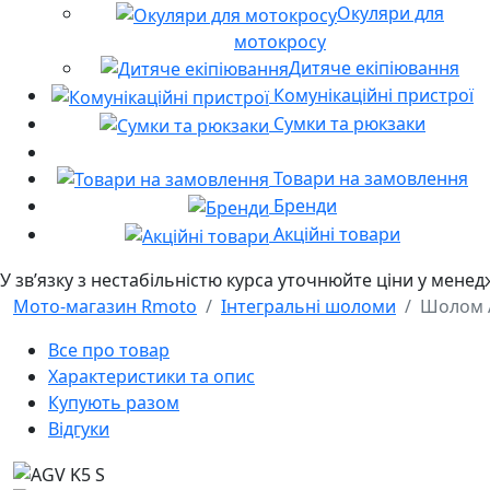
Окуляри для
мотокросу
Дитяче екіпіювання
Комунікаційні пристрої
Сумки та рюкзаки
Товари на замовлення
Бренди
Акційні товари
У звʼязку з нестабільністю курса уточнюйте ціни у мене
Мото-магазин Rmoto
Інтегральні шоломи
Шолом 
Все про товар
Характеристики та опис
Купують разом
Відгуки