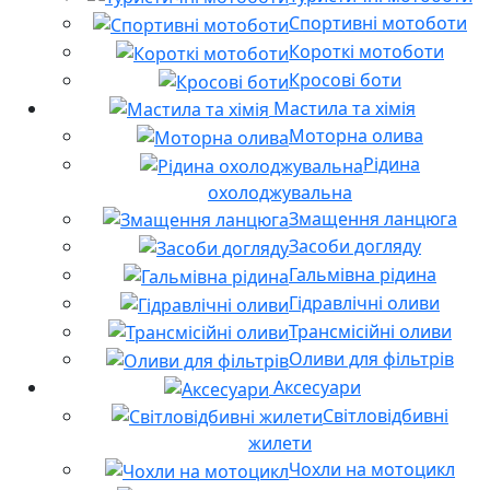
Спортивні мотоботи
Короткі мотоботи
Кросові боти
Мастила та хімія
Моторна олива
Рідина
охолоджувальна
Змащення ланцюга
Засоби догляду
Гальмівна рідина
Гідравлічні оливи
Трансмісійні оливи
Оливи для фільтрів
Аксесуари
Світловідбивні
жилети
Чохли на мотоцикл