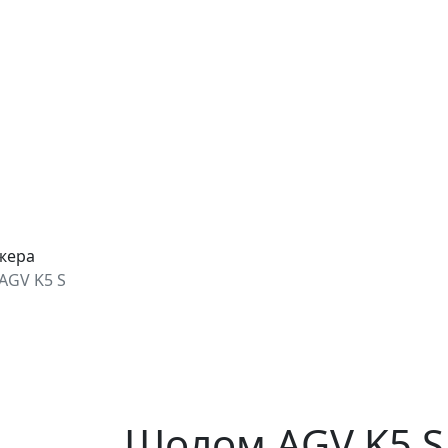
джера
AGV K5 S
Шолом AGV K5 S