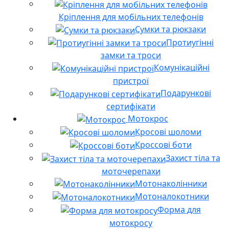
Кріплення для мобільних телефонів
Сумки та рюкзаки
Протиугінні
замки та троси
Комунікаційні
пристрої
Подарункові
сертифікати
Мотокрос
Кросові шоломи
Кроссові боти
Захист тіла та
моточерепахи
Мотонаколінники
Мотоналокотники
Форма для
мотокросу