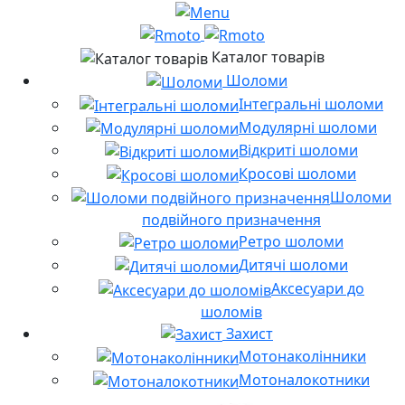
Каталог товарів
Шоломи
Інтегральні шоломи
Модулярні шоломи
Відкриті шоломи
Кросові шоломи
Шоломи
подвійного призначення
Ретро шоломи
Дитячі шоломи
Аксесуари до
шоломів
Захист
Мотонаколінники
Мотоналокотники