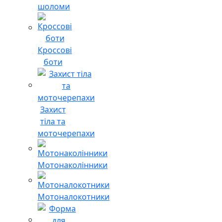
шоломи
Кроссові
боти
Захист
тіла та
моточерепахи
Мотонаколінники
Мотоналокотники