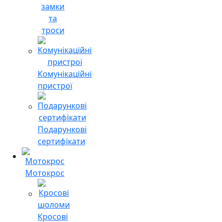
замки
та
троси
Комунікаційні
пристрої
Подарункові
сертифікати
Мотокрос
Кросові