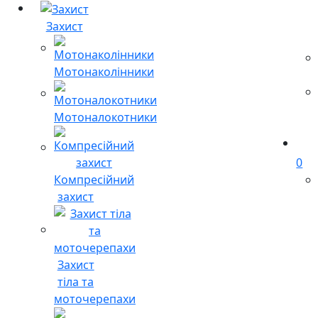
Захист
Мотонаколінники
Мотоналокотники
0
Компресійний
захист
Захист
тіла та
моточерепахи