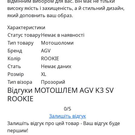
відмінним вибором для вас. Він має не тільки
високу якість і захищеність, а й стильний дизайн,
який доповнить ваш образ.
Характеристики
Статус товару
Немає в наявності
Тип товару
Мотошоломи
Бренд
AGV
Колір
ROOKIE
Стать
Немає даних
Розмір
XL
Тип візора
Прозорий
Відгуки МОТОШЛЕМ AGV K3 SV
ROOKIE
0/5
Залишіть відгук
Залишіть відгук про цей товар - Ваш відгук буде
першим!