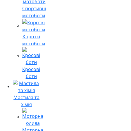
Спортивні
мотоботи
Короткі
мотоботи
Кросові
боти
Мастила та
хімія
Моторна