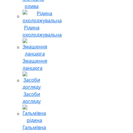
олива
Рідина
охолоджувальна
Змащення
ланцюга
Засоби
догляду
Гальмівна