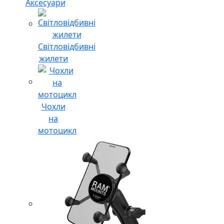
Аксесуари
Світловідбивні
жилети
Чохли
на
мотоцикл