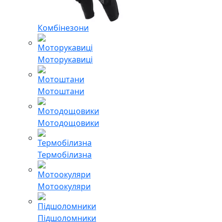
Комбінезони
Моторукавиці
Мотоштани
Мотодощовики
Термобілизна
Мотоокуляри
Підшоломники