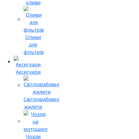
оливи
Оливи
для
фільтрів
Аксесуари
Світловідбивні
жилети
Чохли