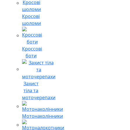
Кросові
шоломи
Кроссові
боти
Захист
тіла та
моточерепахи
Мотонаколінники