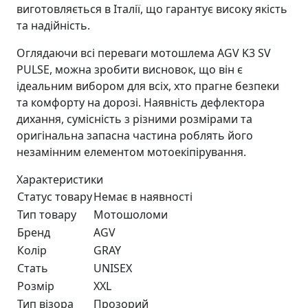
виготовляється в Італії, що гарантує високу якість
та надійність.
Оглядаючи всі переваги мотошлема AGV K3 SV
PULSE, можна зробити висновок, що він є
ідеальним вибором для всіх, хто прагне безпеки
та комфорту на дорозі. Наявність дефлектора
дихання, сумісність з різними розмірами та
оригінальна запасна частина роблять його
незамінним елементом мотоекіпірування.
Характеристики
Статус товару
Немає в наявності
Тип товару
Мотошоломи
Бренд
AGV
Колір
GRAY
Стать
UNISEX
Розмір
XXL
Тип візора
Прозорий