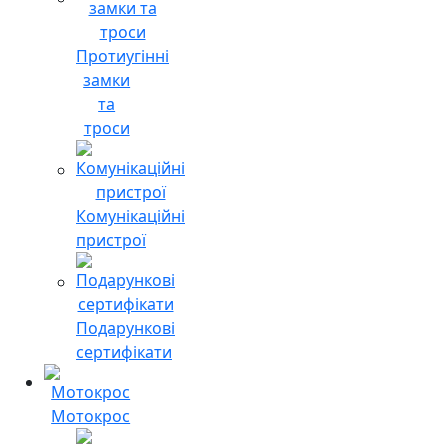
Протиугінні
замки
та
троси
Комунікаційні
пристрої
Подарункові
сертифікати
Мотокрос