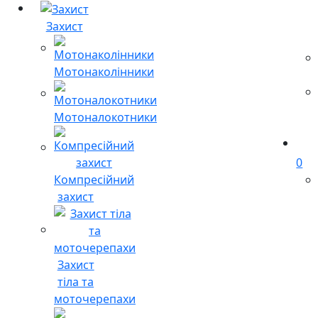
Захист
Мотонаколінники
Мотоналокотники
0
Компресійний
захист
Захист
тіла та
моточерепахи