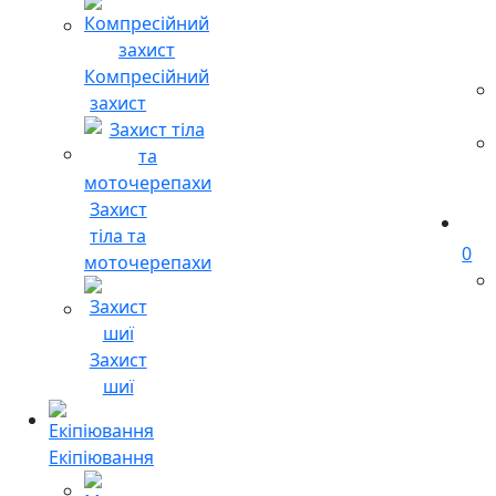
Компресійний
захист
Захист
тіла та
0
моточерепахи
Захист
шиї
Екіпіювання