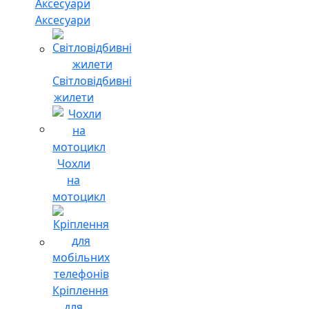
Аксесуари
Світловідбивні
жилети
Чохли
на
мотоцикл
Кріплення
для