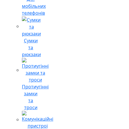
мобільних
телефонів
Сумки
та
рюкзаки
Протиугінні
замки
та
троси