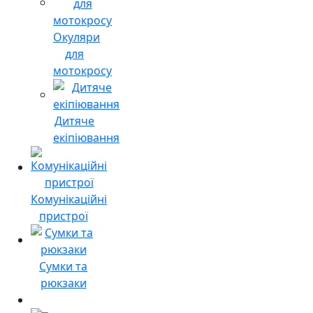
Окуляри
для
мотокросу
Дитяче
екіпіювання
Комунікаційні
пристрої
Сумки та
рюкзаки