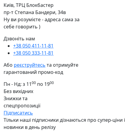
Київ, ТРЦ Блокбастер
пр-т Степана Бандери, 34в
Ну ви розумієте - адреса сама за
себе говорить )
Дзвоніть нам
+38 050 411-11-81
+38 050 333-11-81
Або
реєструйтесь
та отримуйте
гарантований промо-код
00
00
Пн - Нд: з 11
по 19
Без вихідних
Знижки та
спецпропозиції
Підписатись
Тільки наші підписники дізнаються про супер-ціни і
новинки в день релізу