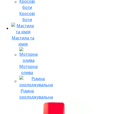
Кросові
боти
Мастила та
хімія
Моторна
олива
Рідина
охолоджувальна