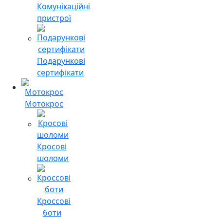
Комунікаційні
пристрої
Подарункові
сертифікати
Мотокрос
Кросові
шоломи
Кроссові
боти