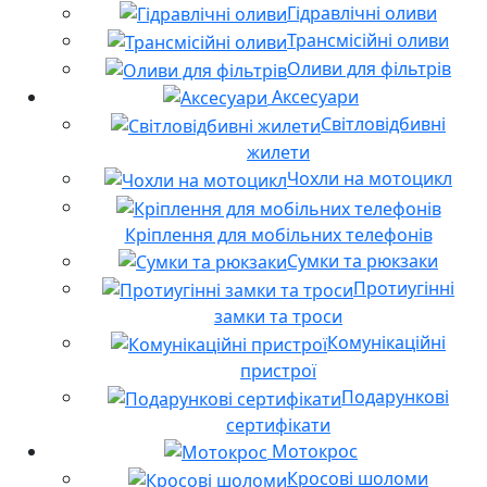
Гідравлічні оливи
Трансмісійні оливи
Оливи для фільтрів
Аксесуари
Світловідбивні
жилети
Чохли на мотоцикл
Кріплення для мобільних телефонів
Сумки та рюкзаки
Протиугінні
замки та троси
Комунікаційні
пристрої
Подарункові
сертифікати
Мотокрос
Кросові шоломи