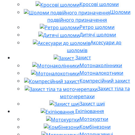
Кросові шоломи
Шоломи
подвійного призначення
Ретро шоломи
Дитячі шоломи
Аксесуари до
шоломів
Захист
Мотонаколінники
Мотоналокотники
Компресійний захист
Захист тіла та
моточерепахи
Захист шиї
Екіпіювання
Мотокуртки
Комбінезони
Моторукавиці