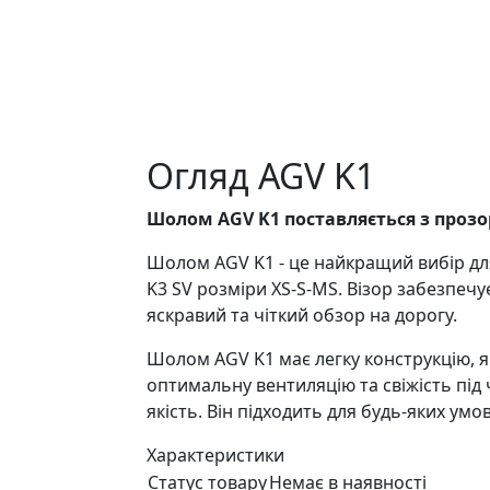
Огляд AGV K1
Шолом AGV K1 поставляється з проз
Шолом AGV K1 - це найкращий вибір для
K3 SV розміри XS-S-MS. Візор забезпечу
яскравий та чіткий обзор на дорогу.
Шолом AGV K1 має легку конструкцію, я
оптимальну вентиляцію та свіжість під 
якість. Він підходить для будь-яких умо
Характеристики
Статус товару
Немає в наявності