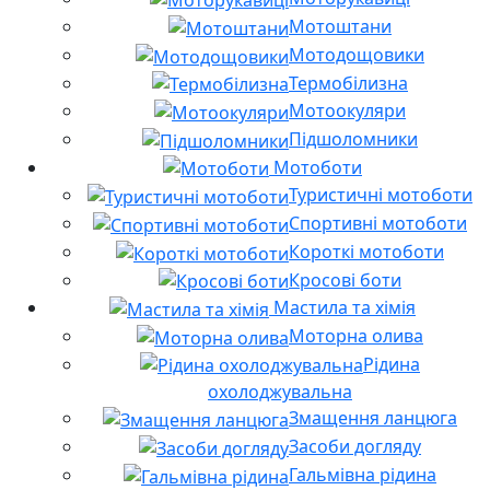
Мотоштани
Мотодощовики
Термобілизна
Мотоокуляри
Підшоломники
Мотоботи
Туристичні мотоботи
Спортивні мотоботи
Короткі мотоботи
Кросові боти
Мастила та хімія
Моторна олива
Рідина
охолоджувальна
Змащення ланцюга
Засоби догляду
Гальмівна рідина