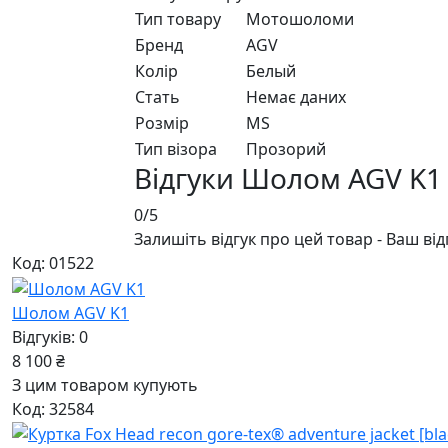
Тип товару
Мотошоломи
Бренд
AGV
Колір
Белый
Стать
Немає даних
Розмір
MS
Тип візора
Прозорий
Відгуки Шолом AGV K1
0/5
Залишіть відгук про цей товар - Ваш ві
Код: 01522
Шолом AGV K1
Відгуків: 0
8 100 ₴
З цим товаром купують
Код: 32584