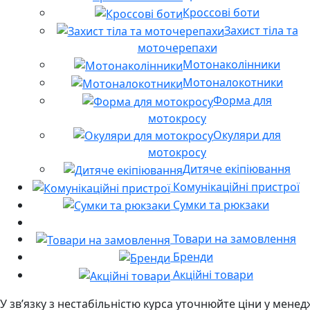
Кроссові боти
Захист тіла та
моточерепахи
Мотонаколінники
Мотоналокотники
Форма для
мотокросу
Окуляри для
мотокросу
Дитяче екіпіювання
Комунікаційні пристрої
Сумки та рюкзаки
Товари на замовлення
Бренди
Акційні товари
У звʼязку з нестабільністю курса уточнюйте ціни у мене