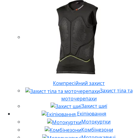
Компресійний захист
Захист тіла та
моточерепахи
Захист шиї
Екіпіювання
Мотокуртки
Комбінезони
Моторукавиці