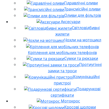
Гідравлічні оливи
Трансмісійні оливи
Оливи для фільтрів
Аксесуари
Світловідбивні
жилети
Чохли на мотоцикл
Кріплення для мобільних телефонів
Сумки та рюкзаки
Протиугінні
замки та троси
Комунікаційні
пристрої
Подарункові
сертифікати
Мотокрос
Кросові шоломи