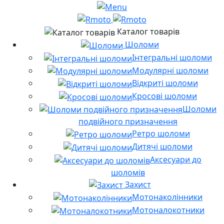
Каталог товарів
Шоломи
Інтегральні шоломи
Модулярні шоломи
Відкриті шоломи
Кросові шоломи
Шоломи
подвійного призначення
Ретро шоломи
Дитячі шоломи
Аксесуари до
шоломів
Захист
Мотонаколінники
Мотоналокотники