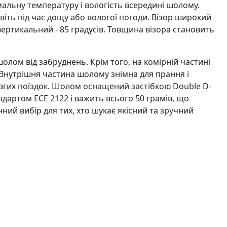
альну температуру і вологість всередині шолому.
віть під час дощу або вологої погоди. Візор широкий
вертикальний - 85 градусів. Товщина візора становить
лом від забруднень. Крім того, на комірній частині
 Внутрішня частина шолому знімна для прання і
овгих поїздок. Шолом оснащений застібкою Double D-
ндартом ECE 2122 і важить всього 50 грамів, що
нний вибір для тих, хто шукає якісний та зручний