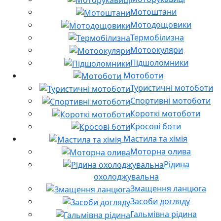
Мотоштани
Мотодощовики
Термобілизна
Мотоокуляри
Підшоломники
Мотоботи
Туристичні мотоботи
Спортивні мотоботи
Короткі мотоботи
Кросові боти
Мастила та хімія
Моторна олива
Рідина
охолоджувальна
Змащення ланцюга
Засоби догляду
Гальмівна рідина