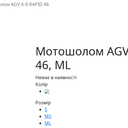
ом AGV K-6 RAPID 46
Мотошолом AGV 
46,
ML
Немає в наявності
Колір
Розмір
S
MS
ML