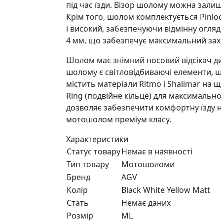
під час їзди. Візор шолому можна зали
Крім того, шолом комплектується Pinloc
і високий, забезпечуючи відмінну огляд
4 мм, що забезпечує максимальний захи
Шолом має знімний носовий відсікач ди
шолому є світловідбиваючі елементи, щ
містить матеріали Ritmo і Shalimar на
Ring (подвійне кільце) для максимально
дозволяє забезпечити комфортну їзду на
мотошолом преміум класу.
Характеристики
Статус товару
Немає в наявності
Тип товару
Мотошоломи
Бренд
AGV
Колір
Black White Yellow Matt
Стать
Немає даних
Розмір
ML