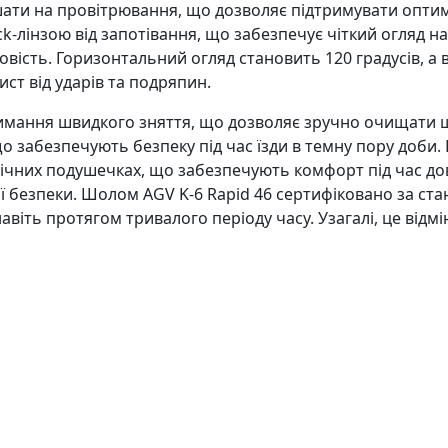
шати на провітрювання, що дозволяє підтримувати оптим
k-лінзою від запотівання, що забезпечує чіткий огляд на
овість. Горизонтальний огляд становить 120 градусів, а 
ст від ударів та подряпин.
мання швидкого зняття, що дозволяє зручно очищати шо
о забезпечують безпеку під час їзди в темну пору доби.
 щічних подушечках, що забезпечують комфорт під час д
ї безпеки. Шолом AGV K-6 Rapid 46 сертифіковано за ста
віть протягом тривалого періоду часу. Узагалі, це відмі