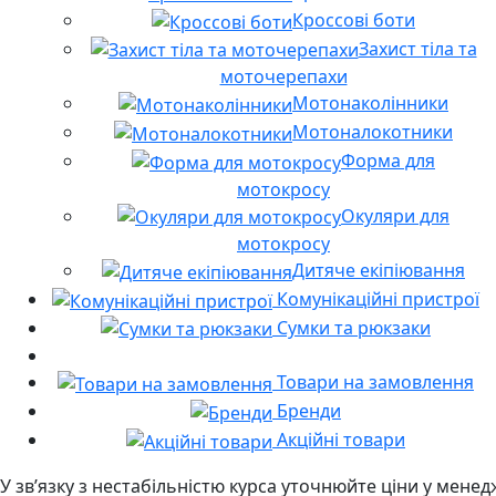
Кроссові боти
Захист тіла та
моточерепахи
Мотонаколінники
Мотоналокотники
Форма для
мотокросу
Окуляри для
мотокросу
Дитяче екіпіювання
Комунікаційні пристрої
Сумки та рюкзаки
Товари на замовлення
Бренди
Акційні товари
У звʼязку з нестабільністю курса уточнюйте ціни у мене