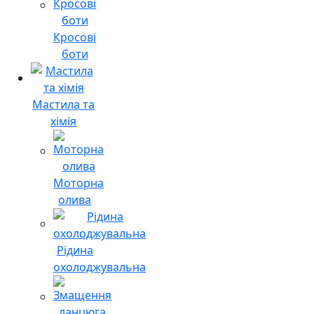
Кросові
боти
Мастила та
хімія
Моторна
олива
Рідина
охолоджувальна