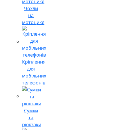
Чохли
на
мотоцикл
Кріплення
для
мобільних
телефонів
Сумки
та
рюкзаки