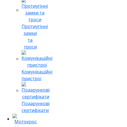
Протиугінні
замки
та
троси
Комунікаційні
пристрої
Подарункові
сертифікати