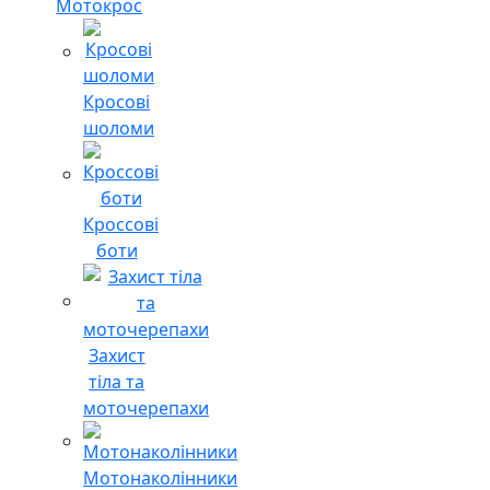
Мотокрос
Кросові
шоломи
Кроссові
боти
Захист
тіла та
моточерепахи
Мотонаколінники