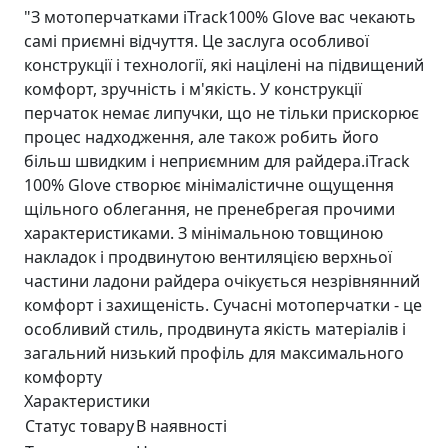
"З мотоперчатками iTrack100% Glove вас чекають
самі приємні відчуття. Це заслуга особливої ​​
конструкції і технології, які націлені на підвищений
комфорт, зручність і м'якість. У конструкції
перчаток немає липучки, що не тільки прискорює
процес надходження, але також робить його
більш швидким і неприємним для райдера.iTrack
100% Glove створює мінімалістичне ощущення
щільного облегання, не пренебрегая прочими
характеристиками. З мінімальною товщиною
накладок і продвинутою вентиляцією верхньої
частини ладони райдера очікується незрівнянний
комфорт і захищеність. Сучасні мотоперчатки - це
особливий стиль, продвинута якість матеріалів і
загальний низький профіль для максимального
комфорту
Характеристики
Статус товару
В наявності