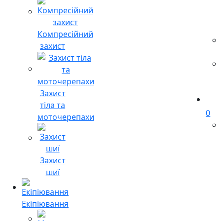
Компресійний
захист
Захист
тіла та
0
моточерепахи
Захист
шиї
Екіпіювання