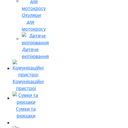
Окуляри
для
мотокросу
Дитяче
екіпіювання
Комунікаційні
пристрої
Сумки та
рюкзаки