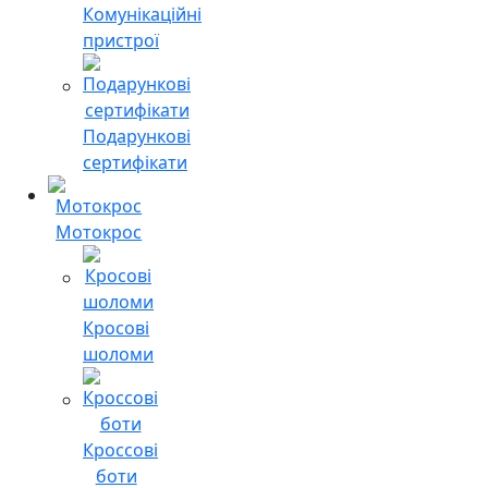
Комунікаційні
пристрої
Подарункові
сертифікати
Мотокрос
Кросові
шоломи
Кроссові
боти