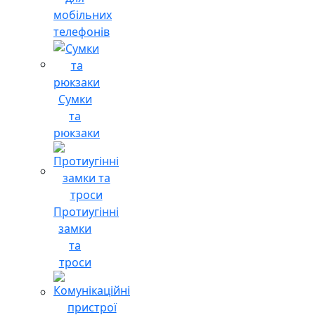
мобільних
телефонів
Сумки
та
рюкзаки
Протиугінні
замки
та
троси