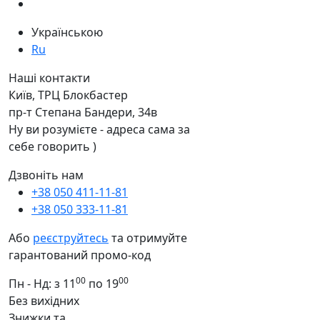
Українською
Ru
Наші контакти
Київ, ТРЦ Блокбастер
пр-т Степана Бандери, 34в
Ну ви розумієте - адреса сама за
себе говорить )
Дзвоніть нам
+38 050 411-11-81
+38 050 333-11-81
Або
реєструйтесь
та отримуйте
гарантований промо-код
00
00
Пн - Нд: з 11
по 19
Без вихідних
Знижки та