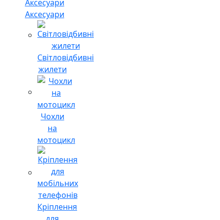
Аксесуари
Світловідбивні
жилети
Чохли
на
мотоцикл
Кріплення
для