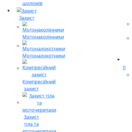
шоломів
Захист
Мотонаколінники
Мотоналокотники
0
Компресійний
захист
Захист
тіла та
моточерепахи