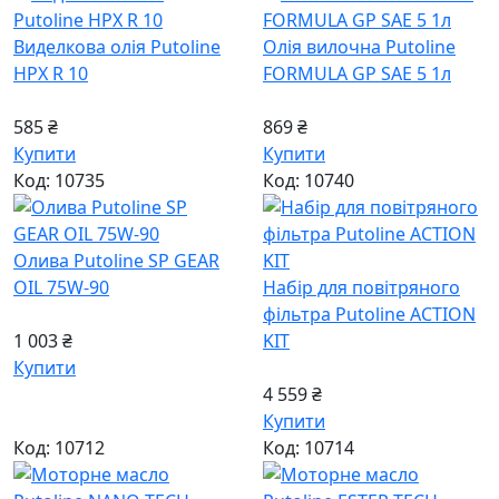
Виделкова олія Putoline
Олія вилочна Putoline
HPX R 10
FORMULA GP SAE 5 1л
585 ₴
869 ₴
Купити
Купити
Код: 10735
Код: 10740
Олива Putoline SP GEAR
OIL 75W-90
Набір для повітряного
фільтра Putoline ACTION
1 003 ₴
KIT
Купити
4 559 ₴
Купити
Код: 10712
Код: 10714