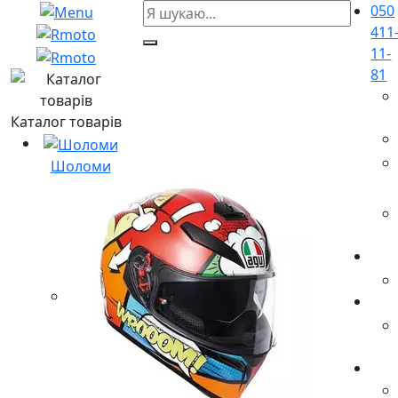
050
411
11-
81
Каталог товарів
Шоломи