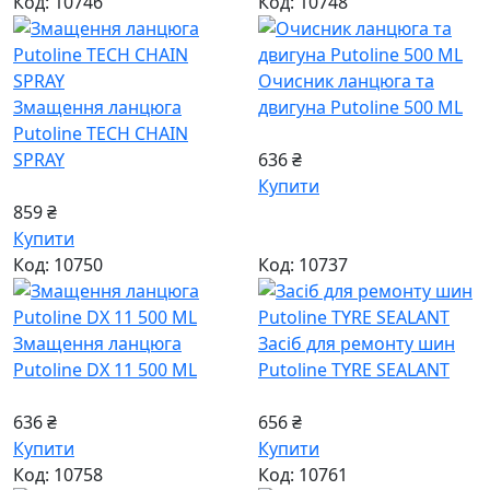
Код: 10746
Код: 10748
Очисник ланцюга та
Змащення ланцюга
двигуна Putoline 500 ML
Putoline TECH CHAIN
SPRAY
636 ₴
Купити
859 ₴
Купити
Код: 10750
Код: 10737
Змащення ланцюга
Засіб для ремонту шин
Putoline DX 11 500 ML
Putoline TYRE SEALANT
636 ₴
656 ₴
Купити
Купити
Код: 10758
Код: 10761