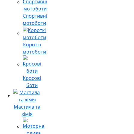
Спортивні
мотоботи
Короткі
мотоботи
Кросові
боти
Мастила та
хімія